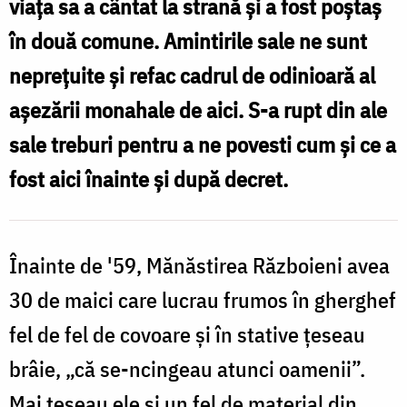
viața sa a cântat la strană și a fost poştaş
Războieni
în două comune. Amintirile sale ne sunt
l
prin
neprețuite și refac cadrul de odinioară al
R
ochii
așezării monahale de aici. S-a rupt din ale
/
lui
sale treburi pentru a ne povesti cum și ce a
F
nea
fost aici înainte și după decret.
Cosma
B
/
Foto:
Înainte de '59, Mănăstirea Războieni avea
Maria
30 de maici care lucrau frumos în gherghef
Burlă
fel de fel de covoare și în stative țeseau
brâie, „că se-ncingeau atunci oamenii”.
Mai țeseau ele și un fel de material din