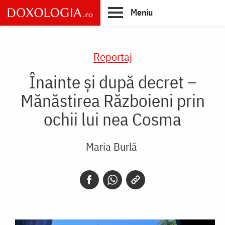
Skip
Meniu
to
main
Main
content
navigation
Reportaj
Înainte și după decret –
Mănăstirea Războieni prin
ochii lui nea Cosma
Maria Burlă