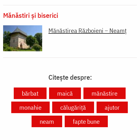
Mănăstiri și biserici
Mănăstirea Războieni – Neamț
Citește despre:
bărbat
maică
mănăstire
monahie
călugăriță
ajutor
neam
fapte bune