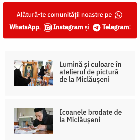
Alătură-te comunității noastre pe
WhatsApp
,
Instagram
și
Telegram
!
Lumină și culoare în
atelierul de pictură
de la Miclăușeni
Icoanele brodate de
la Miclăușeni