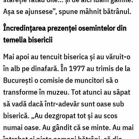
Așa se ajunsese”, spune mâhnit bătrânul.
Încredințarea prezenței osemintelor din
temelia bisericii
Mai apoi au tencuit biserica şi au văruit-o
în alb pe dinafară. În 1977 au trimis de la
București o comisie de muncitori să o
transforme în muzeu. Tot atunci au săpat
să vadă dacă într-adevăr sunt oase sub
biserică. „Au dezgropat tot şi au scos
numai oase. Au gândit că se minte. Au mai
întrebat şi nişte oameni bătrâni, că din