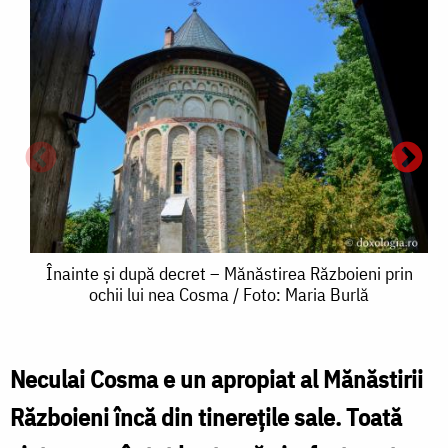
Înainte
Înainte și după decret – Mănăstirea Războieni prin
ochii lui nea Cosma / Foto: Maria Burlă
și
după
decret
Neculai Cosma e un apropiat al Mănăstirii
–
Războieni încă din tinerețile sale. Toată
Mănăstirea