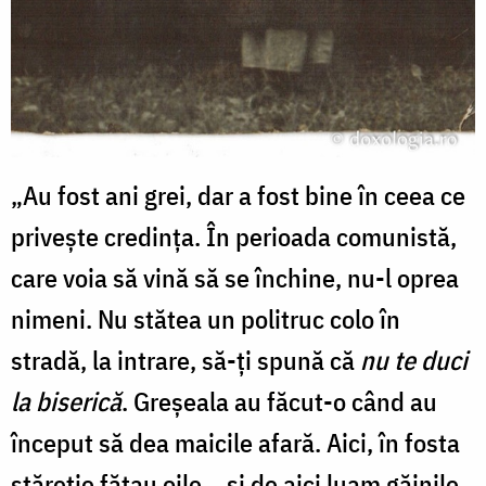
„Au fost ani grei, dar a fost bine în ceea ce
privește credința. În perioada comunistă,
care voia să vină să se închine, nu-l oprea
nimeni. Nu stătea un politruc colo în
stradă, la intrare, să-ți spună că
nu te duci
la biserică
. Greșeala au făcut-o când au
început să dea maicile afară. Aici, în fosta
stăreție fătau oile... și de aici luam găinile.