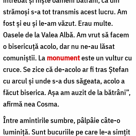
strămoşi s-a tot transmis acest lucru. Am
fost şi eu şi le-am văzut. Erau multe.
Oasele de la Valea Albă. Am vrut să facem
o bisericuţă acolo, dar nu ne-au lăsat
comuniştii. La
monument
este un vultur cu
cruce. Se zice că de-acolo ar fi tras Ştefan
cu arcul şi unde s-a dus săgeata, acolo a
făcut biserica. Aşa am auzit de la bătrâni”,
afirmă nea Cosma.
Între amintirile sumbre, pâlpâie câte-o
luminiță. Sunt bucuriile pe care le-a simțit