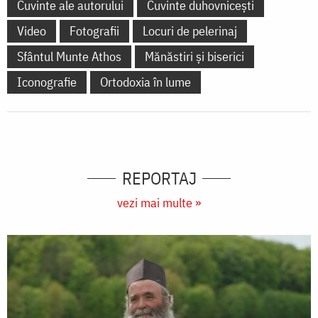
Cuvinte ale autorului
Cuvinte duhovnicești
Video
Fotografii
Locuri de pelerinaj
Sfântul Munte Athos
Mănăstiri și biserici
Iconografie
Ortodoxia în lume
REPORTAJ
vezi mai multe »