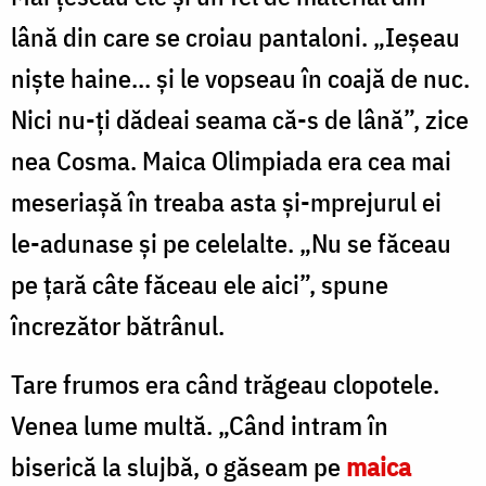
lână din care se croiau pantaloni. „Ieşeau
nişte haine... şi le vopseau în coajă de nuc.
Nici nu-ți dădeai seama că-s de lână”, zice
nea Cosma. Maica Olimpiada era cea mai
meseriaşă în treaba asta și-mprejurul ei
le-adunase și pe celelalte. „Nu se făceau
pe ţară câte făceau ele aici”, spune
încrezător bătrânul.
Tare frumos era când trăgeau clopotele.
Venea lume multă. „Când intram în
biserică la slujbă, o găseam pe
maica