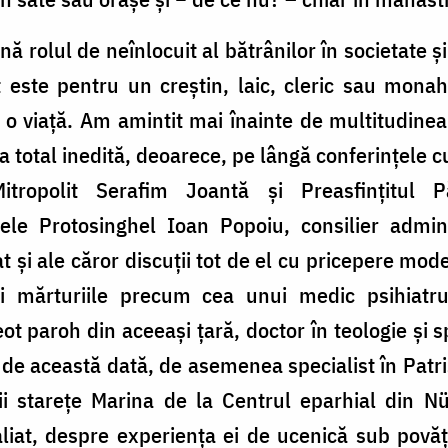
 rolul de neînlocuit al bătrânilor în societate ș
 este pentru un creștin, laic, cleric sau mona
o viață. Am amintit mai înainte de multitudinea
a total inedită, deoarece, pe lângă conferințele c
 Mitropolit Serafim Joantă și Preasfințitul P
ele Protosinghel Ioan Popoiu, consilier adminis
t și ale căror discuții tot de el cu pricepere mo
 și mărturiile precum cea unui medic psihiatru
t paroh din aceeași țară, doctor în teologie și sp
ă, de această dată, de asemenea specialist în Patr
i starețe Marina de la Centrul eparhial din N
iat, despre experiența ei de ucenică sub povățu