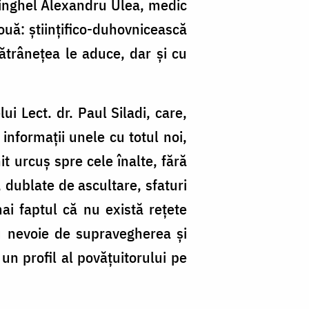
osinghel Alexandru Ulea, medic
ouă: științifico-duhovnicească
ătrânețea le aduce, dar și cu
i Lect. dr. Paul Siladi, care,
informații unele cu totul noi,
it urcuș spre cele înalte, fără
, dublate de ascultare, sfaturi
ai faptul că nu există rețete
au nevoie de supravegherea și
un profil al povățuitorului pe