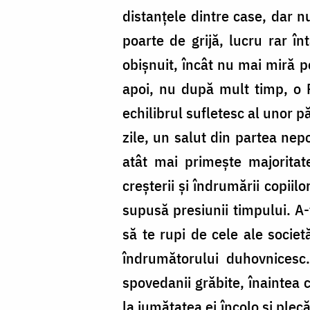
distanțele dintre case, dar n
poarte de grijă, lucru rar î
obișnuit, încât nu mai miră p
apoi, nu după mult timp, o 
echilibrul sufletesc al unor p
zile, un salut din partea nepo
atât mai primește majoritat
creșterii și îndrumării copiil
supusă presiunii timpului. A-
să te rupi de cele ale societ
îndrumătorului duhovnicesc.
spovedanii grăbite, înaintea c
la jumătatea ei încolo și plec