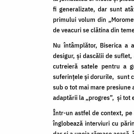
fi generalizate, dar sunt atâ
primului volum din „Moromeți
de veacuri se clătina din teme
Nu întâmplător, Biserica a a
desigur, și dascălii de suflet,
cutreieră satele pentru a gri
suferințele și dorurile, sunt 
sub o tot mai mare presiune a 
adaptării la „progres”, și tot
Într-un astfel de context, pe
înglobează interviuri cu păr
dar și a uneia rămase acasă, î