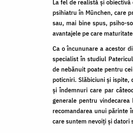
La fel de realistă și obiecti
psihiatru în München, care pr
sau, mai bine spus, psiho-so
avantajele pe care maturitate
Ca o încununare a acestor dis
specialist în studiul Pateric
de nebănuit poate pentru cei c
poticniri. Slăbiciuni și ispit
și îndemnuri care par câteod
generale pentru vindecarea b
recomandarea unui părinte înc
care suntem nevoiți și datori 