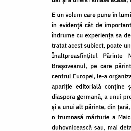
E un volum care pune în lumină
în evidență cât de important
îndrume cu experiența sa de 
tratat acest subiect, poate un
Înaltpreasfințitul Părinte
Brașoveanul, pe care părint
centrul Europei, le-a organiza
apariție editorială conține
diaspora germană, a unui preo
și a unui alt părinte, din țar
o frumoasă mărturie a Maici
duhovnicească sau, mai detal