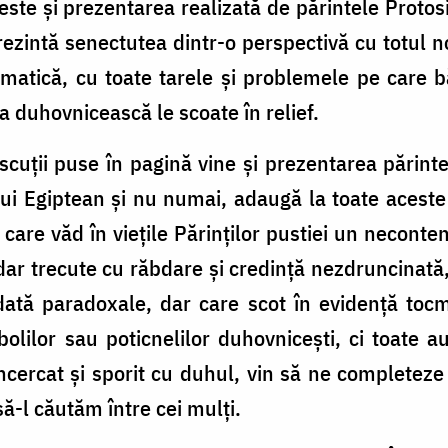
vă este și prezentarea realizată de părintele Prot
ezintă senectutea dintr-o perspectivă cu totul n
matică, cu toate tarele și problemele pe care b
a duhovnicească le scoate în relief.
cuții puse în pagină vine și prezentarea părintelu
ului Egiptean și nu numai, adaugă la toate aceste 
are văd în viețile Părinților pustiei un neconten
e, dar trecute cu răbdare și credință nezdruncinată
ată paradoxale, dar care scot în evidență tocm
olilor sau poticnelilor duhovnicești, ci toate 
ercat și sporit cu duhul, vin să ne completeze 
să-l căutăm între cei mulți.