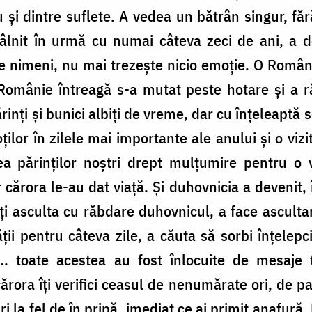
u și dintre suflete. A vedea un bătrân singur, făr
ntâlnit în urmă cu numai câteva zeci de ani, a d
e nimeni, nu mai trezește nicio emoție. O Român
Românie întreagă s-a mutat peste hotare și a ră
ărinți și bunici albiți de vreme, dar cu înțeleaptă 
ților în zilele mai importante ale anului și o vizi
ea părinților noștri drept mulțumire pentru o 
or cărora le-au dat viață. Și duhovnicia a devenit
ți asculta cu răbdare duhovnicul, a face ascultar
ății pentru câteva zile, a căuta să sorbi înțelepc
.. toate acestea au fost înlocuite de mesaje 
ărora îți verifici ceasul de nenumărate ori, de par
ări la fel de în pripă, imediat ce ai primit anafură