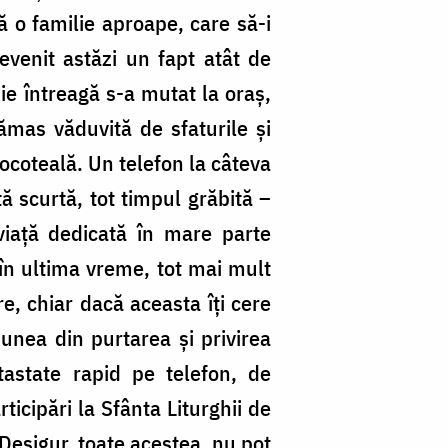
ă o familie aproape, care să-i
evenit astăzi un fapt atât de
ie întreagă s-a mutat la oraș,
mas văduvită de sfaturile și
socoteală. Un telefon la câteva
tă scurtă, tot timpul grăbită –
viață dedicată în mare parte
, în ultima vreme, tot mai mult
e, chiar dacă aceasta îți cere
iunea din purtarea și privirea
tastate rapid pe telefon, de
ticipări la Sfânta Liturghii de
. Desigur, toate acestea nu pot