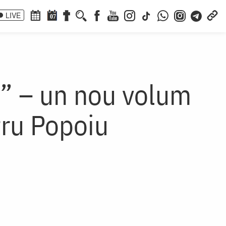
LIVE
07
i” – un nou volum
tru Popoiu