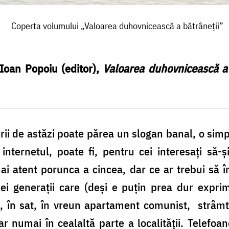
Coperta volumului „Valoarea duhovnicească a bătrâneții”
Ioan Popoiu (editor),
Valoarea duhovnicească a 
inerii de astăzi poate părea un slogan banal, o si
internetul, poate fi, pentru cei interesați să-
mai atent porunca a cincea, dar ce ar trebui să 
i generații care (deși e puțin prea dur exprima
ră, în sat, în vreun apartament comunist, strâmt
r numai în cealaltă parte a localității. Telefo