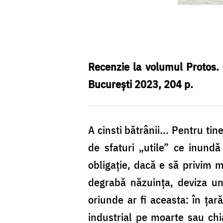
Coperta
volumului
„Valoarea
duhovnicească
Recenzie la volumul Protos. 
a
București 2023, 204 p.
bătrâneții”
A cinsti bătrânii... Pentru t
de sfaturi „utile” ce inundă 
obligație, dacă e să privim 
degrabă năzuința, deviza une
oriunde ar fi aceasta: în ța
industrial pe moarte sau chia