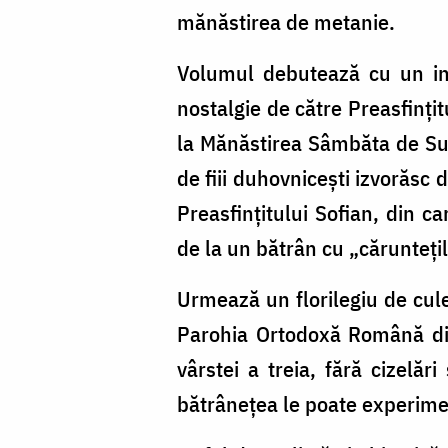
mănăstirea de metanie.
Volumul debutează cu un inte
nostalgie de către Preasfințit
la Mănăstirea Sâmbăta de Sus
de fiii duhovnicești izvorăsc 
Preasfințitului Sofian, din 
de la un bătrân cu „căruntețil
Urmează un florilegiu de cule
Parohia Ortodoxă Română din
vârstei a treia, fără cizelări
bătrânețea le poate experime