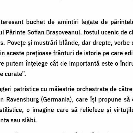
resant buchet de amintiri legate de părintele 
ul Părinte Sofian Brașoveanul, fostul ucenic de c
. Povețe și mustrări blânde, dar drepte, vorbe 
din aceste prețioase frânturi de istorie pe care edi
care putem înțelege cât de importantă este o în
e curate”.
geri patristice cu măiestrie orchestrate de către
 Ravensburg (Germania), care își propune să 
 stilistice, o imagine care să reliefeze și virtuți
nta sau slăbi.