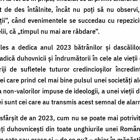
t de des întâlnite, încât nu poți să nu observi
i”, când evenimentele se succedau cu repeziciu
lii, că „timpul nu mai are răbdare”.
les a dedica anul 2023 bătrânilor și dascălilor,
 adică duhovnicii și îndrumătorii în cele ale vieții
ji de sufletele tuturor credincioșilor încredinț
cei care prind cel mai bine pulsul unei societăți a
non-valorilor impuse de ideologii, a unei vieții 
 ei sunt cei care au transmis acest semnal de alar
 sfârșit de an 2023, cum nu se poate mai potrivi
inți duhovnicești din toate unghiurile unei Rom
n sate sau orașe și − de ce nu? – chiar în mănăsti