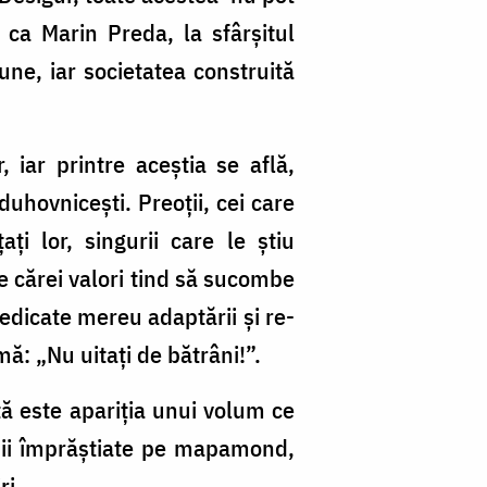
, ca Marin Preda, la sfârșitul
ne, iar societatea construită
 iar printre aceștia se află,
 duhovnicești. Preoții, cei care
ați lor, singurii care le știu
le cărei valori tind să sucombe
dedicate mereu adaptării și re-
mă: „Nu uitați de bătrâni!”.
tă este apariția unui volum ce
ânii împrăștiate pe mapamond,
ri.