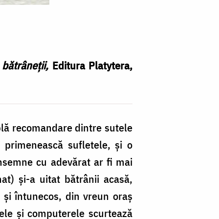
bătrâneții,
Editura Platytera,
mplă recomandare dintre sutele
și primenească sufletele, și o
însemne cu adevărat ar fi mai
t) și-a uitat bătrânii acasă,
 și întunecos, din vreun oraș
anele și computerele scurtează