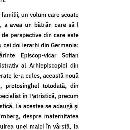
i familii, un volum care scoate
h, a avea un bătrân care să-l
 de perspective din care este
u cei doi ierarhi din Germania:
ărinte Episcop-vicar Sofian
trativ al Arhiepiscopiei din
derate le-a cules, această nouă
, protosinghel totodată, din
ecialist în Patristică, precum
istică. La acestea se adaugă și
ürnberg, despre maternitatea
irea unei maici în vârstă, la