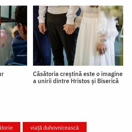
ur
Căsătoria creștină este o imagine
a unirii dintre Hristos și Biserică
ătorie
viață duhovnicească