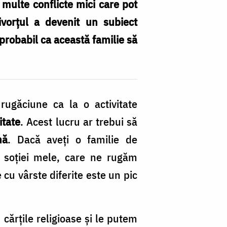
ă multe conflicte mici care pot
ivorțul a devenit un subiect
probabil ca această familie să
ugăciune ca la o activitate
itate
. Acest lucru ar trebui să
nă
. Dacă aveţi o familie de
 soţiei mele, care ne rugăm
cu vârste diferite este un pic
cărţile religioase şi le putem