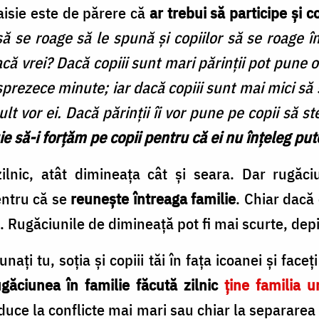
 Paisie este de părere că
ar trebui să participe şi c
ă se roage să le spună şi copiilor să se roage î
că vrei? Dacă copiii sunt mari părinţii pot pune o
sprezece minute; iar dacă copiii sunt mai mici să
t vor ei. Dacă părinţii îi vor pune pe copii să st
e să-i forţăm pe copii pentru că ei nu înţeleg put
zilnic, atât dimineaţa cât şi seara. Dar rugă
entru că se
reuneşte întreaga familie
. Chiar dacă
ă. Rugăciunile de dimineaţă pot fi mai scurte, dep
aţi tu, soţia şi copiii tăi în faţa icoanei şi faceţ
găciunea în familie făcută zilnic
ţine familia u
duce la conflicte mai mari sau chiar la separarea