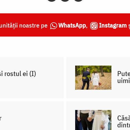
nității noastre pe
WhatsApp
,
Instagram
 rostul ei (I)
Pute
uimi
r
Căsă
dint