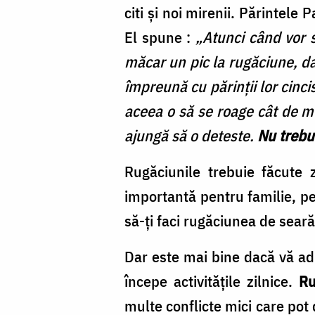
citi şi noi mirenii. Părintele
El spune :
„Atunci când vor s
măcar un pic la rugăciune, da
împreună cu părinţii lor cinci
aceea o să se roage cât de mul
ajungă să o deteste.
Nu trebui
Rugăciunile trebuie făcute 
importantă pentru familie, p
să-ţi faci rugăciunea de sear
Dar este mai bine dacă vă adun
începe activităţile zilnice.
Ru
multe conflicte mici care pot 