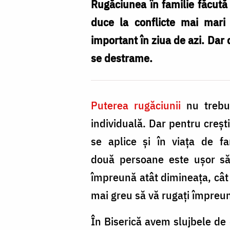
și
Rugăciunea în familie făcută z
rugăciunea
duce la conflicte mai mari 
/
important în ziua de azi. Dar
Foto:
se destrame.
Claudiu
Pântea
Puterea rugăciunii
nu trebui
individuală. Dar pentru creşt
se aplice şi în viaţa de f
două persoane este uşor să
împreună atât dimineaţa, cât 
mai greu să vă rugaţi împreu
În Biserică avem slujbele de 