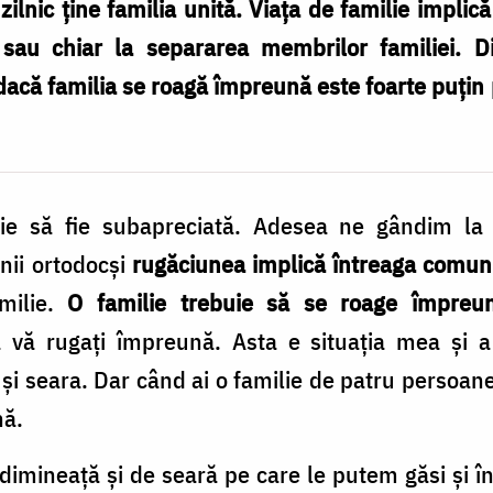
ilnic ține familia unită. Viața de familie implic
sau chiar la separarea membrilor familiei. D
 dacă familia se roagă împreună este foarte puțin 
e să fie subapreciată. Adesea ne gândim la r
inii ortodocşi
rugăciunea implică întreaga comun
amilie.
O familie trebuie să se roage împreu
 vă rugaţi împreună. Asta e situaţia mea şi a
şi seara. Dar când ai o familie de patru persoane 
nă.
dimineaţă şi de seară pe care le putem găsi şi în 