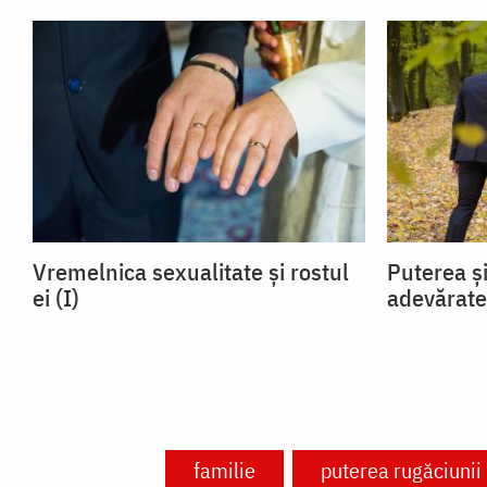
Vremelnica sexualitate și rostul
Puterea și
ei (I)
adevărate
familie
puterea rugăciunii