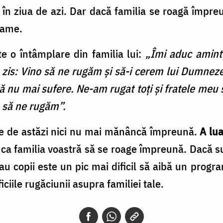
în ziua de azi. Dar dacă familia se roagă împre
rame.
te o întâmplare din familia lui:
„Îmi aduc aminte
zis: Vino să ne rugăm şi să-i cerem lui Dumnezeu
să nu mai sufere. Ne-am rugat toţi şi fratele meu 
 să ne rugăm”.
ile de astăzi nici nu mai mănâncă împreună.
A lu
a familia voastră să se roage împreună. Dacă su
au copii este un pic mai dificil să aibă un prog
ficiile rugăciunii asupra familiei tale.