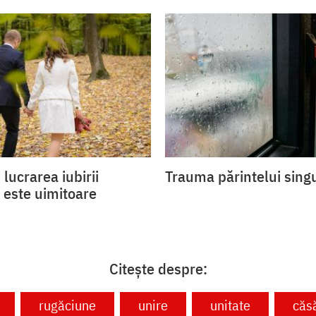
 lucrarea iubirii
Trauma părintelui sing
 este uimitoare
Citește despre:
rugăciune
unire
unitate
căs