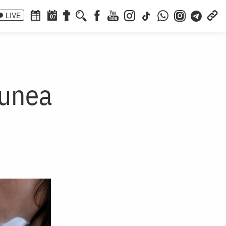
LIVE
07
iunea