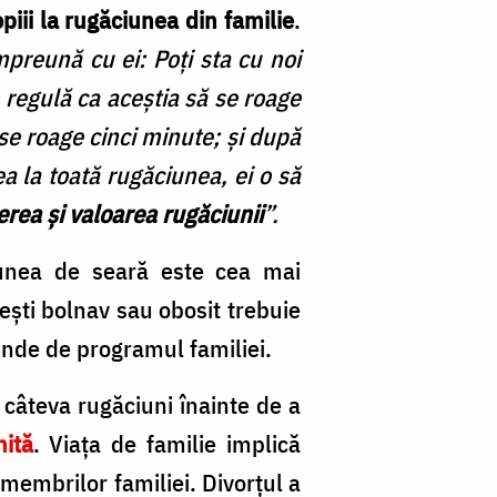
opiii la rugăciunea din familie
.
mpreună cu ei: Poţi sta cu noi
 regulă ca aceştia să se roage
 se roage cinci minute; şi după
ea la toată rugăciunea, ei o să
erea şi valoarea rugăciunii
”.
ciunea de seară este cea mai
 eşti bolnav sau obosit trebuie
inde de programul familiei.
i câteva rugăciuni înainte de a
nită
. Viaţa de familie implică
 membrilor familiei. Divorţul a