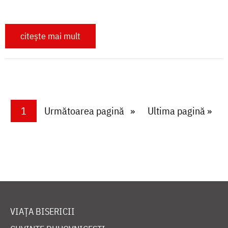
citește mai mult
Paginare
Current page
1
Next page
Următoarea pagină
Last page
Ultima pagină »
VIAȚA BISERICII