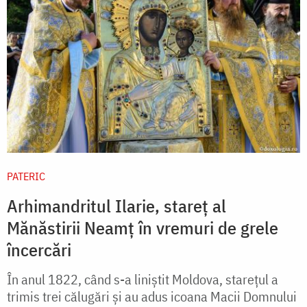
PATERIC
Arhimandritul Ilarie, stareț al
Mănăstirii Neamț în vremuri de grele
încercări
În anul 1822, când s-a liniştit Moldova, stareţul a
trimis trei călugări şi au adus icoana Macii Domnului