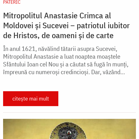
PATERIC
Mitropolitul Anastasie Crimca al
Moldovei și Sucevei – patriotul iubitor
de Hristos, de oameni și de carte
În anul 1621, năvălind tătarii asupra Sucevei,
Mitropolitul Anastasie a luat noaptea moaştele
Sfântului Ioan cel Nou şi a căutat să fugă în munţi,
împreună cu numeroşi credincioşi. Dar, văzând...
citește mai mult