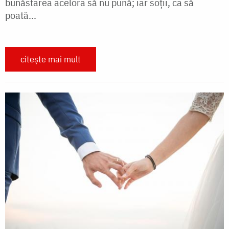
bunăstarea acelora să nu pună; iar soţii, ca să
poată...
citește mai mult