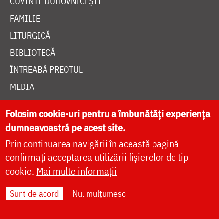
CUVINTE DUHOVNICEȘTI
FAMILIE
LITURGICĂ
BIBLIOTECĂ
ÎNTREABĂ PREOTUL
MEDIA
ȘTIRI
Folosim cookie-uri pentru a îmbunătăți experiența
HRAMUL SFINTEI CUVIOASE PARASCHEVA
dumneavoastră pe acest site.
Prin continuarea navigării în această pagină
AUTORI
confirmați acceptarea utilizării fișierelor de tip
cookie.
Mai multe informații
PĂRINȚI DUHOVNICEȘTI
MAICI CU VIAȚĂ DUHOVNICEASCĂ
Sunt de acord
Nu, mulțumesc
TEMATICĂ