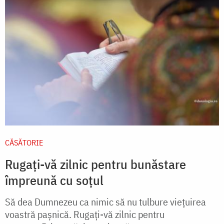
CĂSĂTORIE
Rugați-vă zilnic pentru bunăstare
împreună cu soțul
Să dea Dumnezeu ca nimic să nu tulbure vieţuirea
voastră paşnică. Rugaţi-vă zilnic pentru