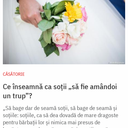
CĂSĂTORIE
Ce înseamnă ca soții „să fie amândoi
un trup”?
„Să bage dar de seamă soţii, să bage de seamă şi
soţiile: soţiile, ca să dea dovadă de mare dragoste
pentru bărbaţii lor şi nimica mai presus de