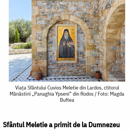
Viața
Viața Sfântului Cuvios Meletie din Lardos, ctitorul
Mănăstirii „Panaghia Ypseni” din Rodos / Foto: Magda
Sfântului
Buftea
Cuvios
Meletie
Sfântul Meletie a primit de la Dumnezeu
din