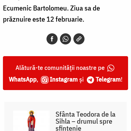
Ecumenic Bartolomeu. Ziua sa de
prăznuire este 12 februarie.
Alătură-te comunității noastre pe
WhatsApp
,
Instagram
și
Telegram
!
Sfânta Teodora de la
Sihla – drumul spre
sfințenie