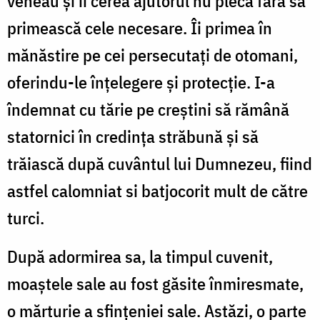
veneau și îi cerea ajutorul nu pleca fără să
primească cele necesare. Îi primea în
mănăstire pe cei persecutați de otomani,
oferindu-le înțelegere și protecție. I-a
îndemnat cu tărie pe creștini să rămână
statornici în credința străbună și să
trăiască după cuvântul lui Dumnezeu, fiind
astfel calomniat si batjocorit mult de către
turci.
După adormirea sa, la timpul cuvenit,
moaștele sale au fost găsite înmiresmate,
o mărturie a sfințeniei sale. Astăzi, o parte