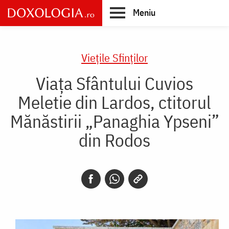
Skip
Meniu
to
main
Main
content
navigation
Vieţile Sfinţilor
Viața Sfântului Cuvios
Meletie din Lardos, ctitorul
Mănăstirii „Panaghia Ypseni”
din Rodos