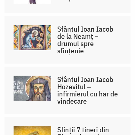
Sfântul Ioan Iacob
de la Neamț –
drumul spre
sfințenie
Sfântul Ioan Iacob
Hozevitul ‒
infirmierul cu har de
vindecare
Sfinții 7 tineri din