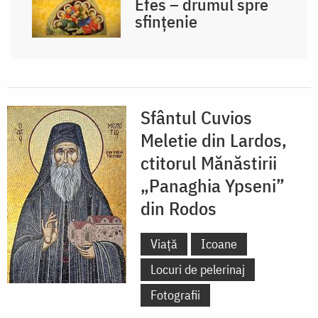
Efes – drumul spre
sfințenie
Sfântul Cuvios
Meletie din Lardos,
ctitorul Mănăstirii
„Panaghia Ypseni”
din Rodos
Viață
Icoane
Locuri de pelerinaj
Fotografii