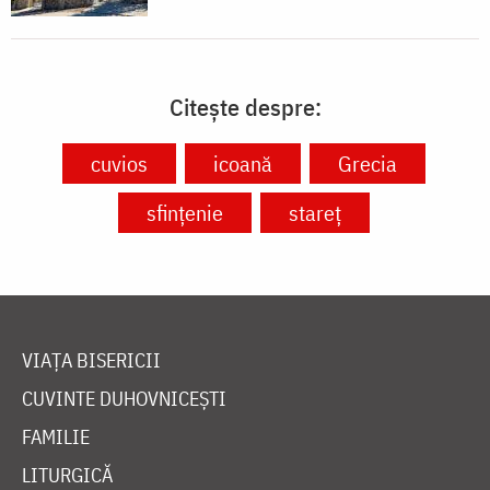
Citește despre:
cuvios
icoană
Grecia
sfințenie
stareț
VIAȚA BISERICII
CUVINTE DUHOVNICEȘTI
FAMILIE
LITURGICĂ