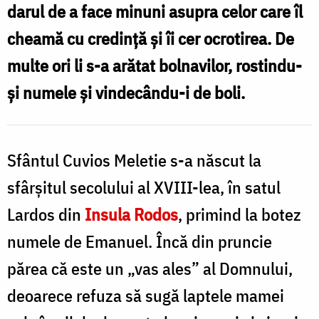
darul de a face minuni asupra celor care îl
Lardos,
cheamă cu credință și îi cer ocrotirea. De
ctitorul
multe ori li s-a arătat bolnavilor, rostindu-
Mănăstirii
și numele și vindecându-i de boli.
„Panaghia
Ypseni”
din
Sfântul Cuvios Meletie s-a născut la
Rodos
sfârșitul secolului al XVIII-lea, în satul
/
Lardos din
Insula Rodos
, primind la botez
Foto:
numele de Emanuel. Încă din pruncie
Magda
Buftea
părea că este un „vas ales” al Domnului,
deoarece refuza să sugă laptele mamei