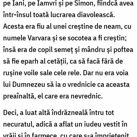
pe Iani, pe Iamvri și pe Simon, fiindcă avea
într-însul toată lucrarea diavolească.
Acesta era fiu al unei creștine de neam, cu
numele Varvara și se socotea a fi creștin;
însă era de copil semeț și mândru și poftea
să fie eparh al cetății, ca să facă fără de
rușine voile sale cele rele. Dar nu era voia
lui Dumnezeu să ia o vrednicie ca aceasta
preaînaltă, el care era nevrednic.
Deci, a luat altă îndrăzneală întru tot
necuratul, adică a aflat un iudeu vestit în
vrăji și în farmece, cu care s-a împrietenit