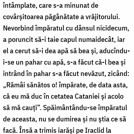
întâmplate, care s-a minunat de
covârșitoarea păgânătate a vrăjitorului.
Nevorbind împăratul cu dânsul nicidecum,
a poruncit să-i taie capul numaidecât, iar
el a cerut să-i dea apă să bea și, aducîndu-
i-se un pahar cu apă, s-a făcut că-l bea și
intrând în pahar s-a făcut nevăzut, zicând:
„Rămâi sănătos o! împărate, de data asta,
că eu mă duc în cetatea Cataniei și acolo
să mă cauți”. Spăimântându-se împăratul
de aceasta, nu se dumirea și nu știa ce să
facă. Însă a trimis iarăși pe Iraclid la