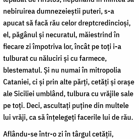
nebiruirea dumnezeieștii puteri, s-a
apucat să facă rău celor dreptcredincioși,
el, păgânul și necuratul, măiestrind în
fiecare zi împotriva lor, încât pe toți i-a
tulburat cu năluciri și cu farmece,
blestematul. Și nu numai în mitropolia
Cataniei, ci și prin alte părți, cetăți și orașe
ale Siciliei umblând, tulbura cu vrăjile sale
pe toți. Deci, ascultați puține din multele
lui vrăji, ca să înțelegeți facerile lui de rău.
Aflându-se într-o zi în târgul cetății,