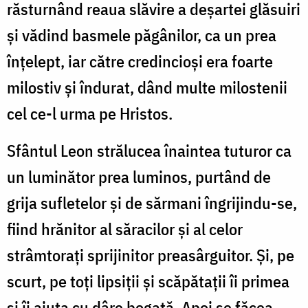
răsturnând reaua slăvire a deșartei glăsuiri
și vădind basmele păgânilor, ca un prea
înțelept, iar către credincioși era foarte
milostiv și îndurat, dând multe milostenii
cel ce-l urma pe Hristos.
Sfântul Leon strălucea înaintea tuturor ca
un luminător prea luminos, purtând de
grija sufletelor și de sărmani îngrijindu-se,
fiind hrănitor al săracilor și al celor
strâmtorați sprijinitor preasârguitor. Și, pe
scurt, pe toți lipsiții și scăpătații îi primea
și îi ajuta cu dâre bogată. Apoi se făcea