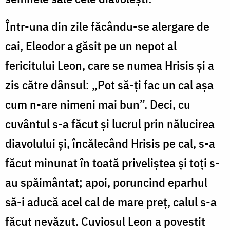
Într-una din zile făcându-se alergare de
cai, Eleodor a găsit pe un nepot al
fericitului Leon, care se numea Hrisis și a
zis către dânsul: „Pot să-ți fac un cal așa
cum n-are nimeni mai bun”. Deci, cu
cuvântul s-a făcut și lucrul prin nălucirea
diavolului și, încălecând Hrisis pe cal, s-a
făcut minunat în toată priveliștea și toți s-
au spăimântat; apoi, poruncind eparhul
să-i aducă acel cal de mare preț, calul s-a
făcut nevăzut. Cuviosul Leon a povestit