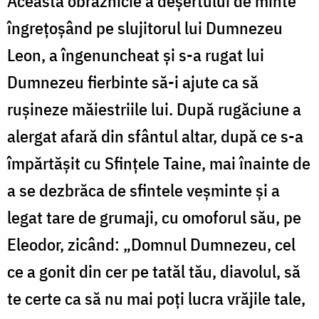
Această obrăznicie a deșertului de minte
îngrețoșând pe slujitorul lui Dumnezeu
Leon, a îngenuncheat și s-a rugat lui
Dumnezeu fierbinte să-i ajute ca să
rușineze măiestriile lui. După rugăciune a
alergat afară din sfântul altar, după ce s-a
împărtășit cu Sfințele Taine, mai înainte de
a se dezbrăca de sfintele veșminte și a
legat tare de grumaji, cu omoforul său, pe
Eleodor, zicând: „Domnul Dumnezeu, cel
ce a gonit din cer pe tatăl tău, diavolul, să
te certe ca să nu mai poți lucra vrăjile tale,