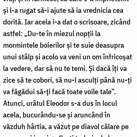
și l-a rugat să-i ajute să ia vrednicia cea
dorită. Iar acela i-a dat o scrisoare, zicând
astfel: „Du-te în miezul nopții la
mormintele boierilor și te suie deasupra
unui stâlp și acolo va veni un om înfricoșat
la vedere, dar să nu te temi. Și dacă îți va
zice să te cobori, să nu-l asculți până nu-ți
va făgădui să-ți facă toate voile tale”.
Atunci, urâtul Eleodor s-a dus în locul
acela, bucurându-se și aruncând în
văzduh hârtia, a văzut pe diavol călare pe