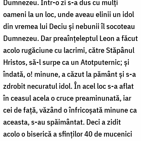
Dumnezeu. Într-o zi s-a dus cu mulți
oameni la un loc, unde aveau elinii un idol
din vremea lui Deciu și nebunii îl socoteau
Dumnezeu. Dar preaînțeleptul Leon a făcut
acolo rugăciune cu lacrimi, către Stăpânul
Hristos, să-l surpe ca un Atotputernic; și
îndată, o! minune, a căzut la pământ și s-a
zdrobit necuratul idol. În acel loc s-a aflat
în ceasul acela o cruce preaminunată, iar
cei de față, văzând o înfricoșată minune ca
aceasta, s-au spăimântat. Deci a zidit
acolo o biserică a sfinților 40 de mucenici