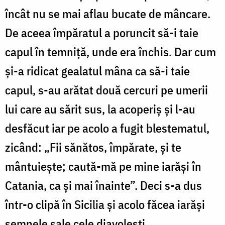
încât nu se mai aflau bucate de mâncare.
De aceea împăratul a poruncit să-i taie
capul în temniță, unde era închis. Dar cum
și-a ridicat gealatul mâna ca să-i taie
capul, s-au arătat două cercuri pe umerii
lui care au sărit sus, la acoperiș și l-au
desfăcut iar pe acolo a fugit blestematul,
zicând: „Fii sănătos, împărate, și te
mântuiește; caută-mă pe mine iarăși în
Catania, ca și mai înainte”. Deci s-a dus
într-o clipă în Sicilia și acolo făcea iarăși
semnele sale cele diavolești.