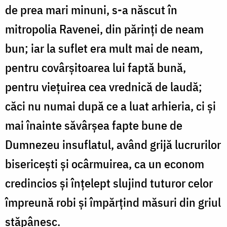
de prea mari minuni, s-a născut în
mitropolia Ravenei, din părinți de neam
bun; iar la suflet era mult mai de neam,
pentru covârșitoarea lui faptă bună,
pentru viețuirea cea vrednică de laudă;
căci nu numai după ce a luat arhieria, ci și
mai înainte săvârșea fapte bune de
Dumnezeu insuflatul, având grijă lucrurilor
bisericești și ocârmuirea, ca un econom
credincios și înțelept slujind tuturor celor
împreună robi și împărțind măsuri din griul
stăpânesc.