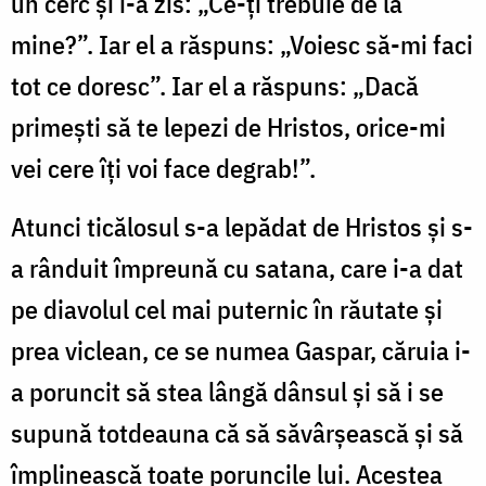
un cerc și i-a zis: „Ce-ți trebuie de la
mine?”. Iar el a răspuns: „Voiesc să-mi faci
tot ce doresc”. Iar el a răspuns: „Dacă
primești să te lepezi de Hristos, orice-mi
vei cere îți voi face degrab!”.
Atunci ticălosul s-a lepădat de Hristos și s-
a rânduit împreună cu satana, care i-a dat
pe diavolul cel mai puternic în răutate și
prea viclean, ce se numea Gaspar, căruia i-
a poruncit să stea lângă dânsul și să i se
supună totdeauna că să săvârșească și să
împlinească toate poruncile lui. Acestea