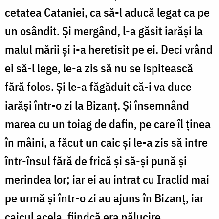
cetatea Cataniei, ca să-l aducă legat ca pe
un osândit. Și mergând, l-a găsit iarăși la
malul mării și i-a heretisit pe ei. Deci vrând
ei să-l lege, le-a zis să nu se ispitească
fără folos. Și le-a făgăduit că-i va duce
iarăși într-o zi la Bizanț. Și însemnând
marea cu un toiag de dafin, pe care îl ținea
în mâini, a făcut un caic și le-a zis să intre
într-însul fără de frică și să-și pună și
merindea lor; iar ei au intrat cu Iraclid mai
pe urmă și într-o zi au ajuns în Bizanț, iar
caicul acela, fiindcă era nălucire