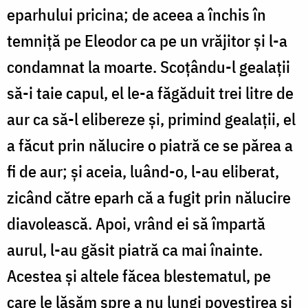
eparhului pricina; de aceea a închis în
temniță pe Eleodor ca pe un vrăjitor și l-a
condamnat la moarte. Scoțându-l gealații
să-i taie capul, el le-a făgăduit trei litre de
aur ca să-l elibereze și, primind gealații, el
a făcut prin nălucire o piatră ce se părea a
fi de aur; și aceia, luând-o, l-au eliberat,
zicând către eparh că a fugit prin nălucire
diavolească. Apoi, vrând ei să împartă
aurul, l-au găsit piatră ca mai înainte.
Acestea și altele făcea blestematul, pe
care le lăsăm spre a nu lungi povestirea și