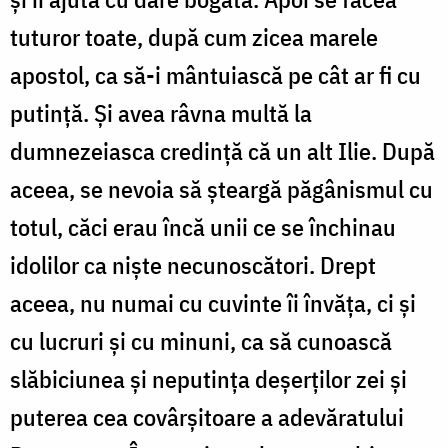
tuturor toate, după cum zicea marele
apostol, ca să-i mântuiască pe cât ar fi cu
putință. Și avea râvna multă la
dumnezeiasca credință că un alt Ilie. După
aceea, se nevoia să șteargă păgânismul cu
totul, căci erau încă unii ce se închinau
idolilor ca niște necunoscători. Drept
aceea, nu numai cu cuvinte îi învăța, ci și
cu lucruri și cu minuni, ca să cunoască
slăbiciunea și neputința deșerților zei și
puterea cea covârșitoare a adevăratului