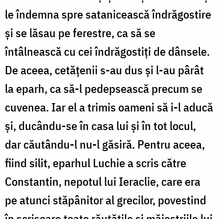
le îndemna spre satanicească îndrăgostire
și se lăsau pe ferestre, ca să se
întâlnească cu cei îndrăgostiți de dânsele.
De aceea, cetățenii s-au dus și l-au pârât
la eparh, ca să-l pedepsească precum se
cuvenea. Iar el a trimis oameni să i-l aducă
și, ducându-se în casa lui și în tot locul,
dar căutându-l nu-l găsiră. Pentru aceea,
fiind silit, eparhul Luchie a scris către
Constantin, nepotul lui Ieraclie, care era
pe atunci stăpânitor al grecilor, povestind
în scrisoare toate răutățile și măiestriile lui