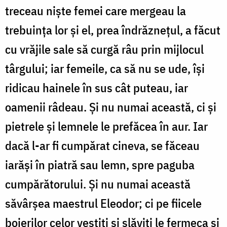
treceau niște femei care mergeau la
trebuința lor și el, prea îndrăznețul, a făcut
cu vrăjile sale să curgă râu prin mijlocul
târgului; iar femeile, ca să nu se ude, își
ridicau hainele în sus cât puteau, iar
oamenii râdeau. Și nu numai această, ci și
pietrele și lemnele le prefăcea în aur. Iar
dacă l-ar fi cumpărat cineva, se făceau
iarăși în piatră sau lemn, spre paguba
cumpărătorului. Și nu numai această
săvârșea maestrul Eleodor; ci pe fiicele
boierilor celor vestiți și slăviți le fermeca și