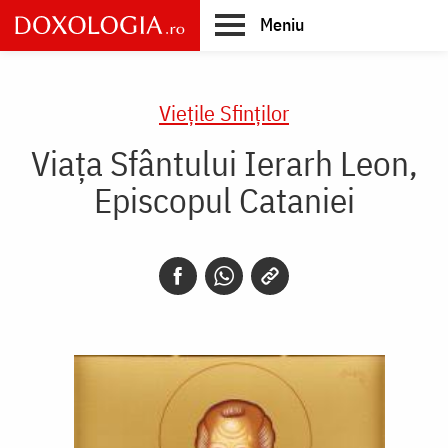
Skip
Meniu
to
main
Main
content
navigation
Vieţile Sfinţilor
Viața Sfântului Ierarh Leon,
Episcopul Cataniei