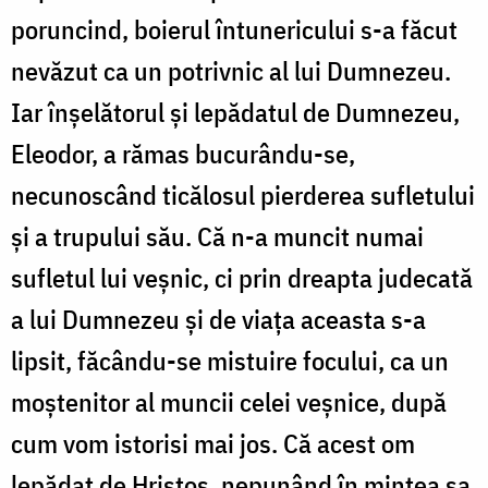
poruncind, boierul întunericului s-a făcut
nevăzut ca un potrivnic al lui Dumnezeu.
Iar înșelătorul și lepădatul de Dumnezeu,
Eleodor, a rămas bucurându-se,
necunoscând ticălosul pierderea sufletului
și a trupului său. Că n-a muncit numai
sufletul lui veșnic, ci prin dreapta judecată
a lui Dumnezeu și de viața aceasta s-a
lipsit, făcându-se mistuire focului, ca un
moștenitor al muncii celei veșnice, după
cum vom istorisi mai jos. Că acest om
lepădat de Hristos, nepunând în mintea sa