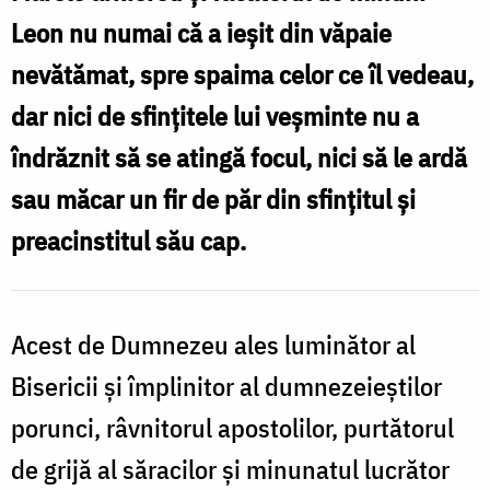
Leon,
Leon nu numai că a ieșit din văpaie
Episcopul
nevătămat, spre spaima celor ce îl vedeau,
Cataniei
dar nici de sfințitele lui veșminte nu a
îndrăznit să se atingă focul, nici să le ardă
sau măcar un fir de păr din sfințitul și
preacinstitul său cap.
Acest de Dumnezeu ales luminător al
Bisericii și împlinitor al dumnezeieștilor
porunci, râvnitorul apostolilor, purtătorul
de grijă al săracilor și minunatul lucrător