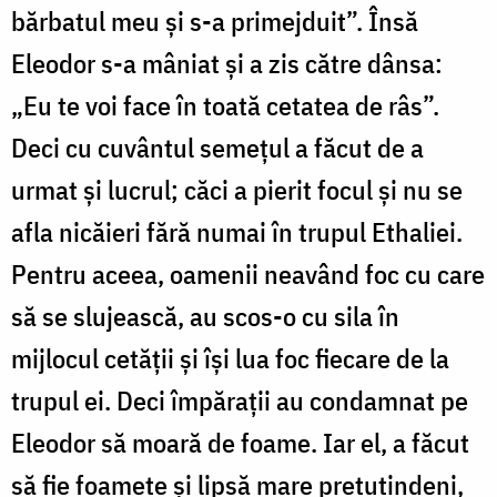
bărbatul meu și s-a primejduit”. Însă
Eleodor s-a mâniat și a zis către dânsa:
„Eu te voi face în toată cetatea de râs”.
Deci cu cuvântul semețul a făcut de a
urmat și lucrul; căci a pierit focul și nu se
afla nicăieri fără numai în trupul Ethaliei.
Pentru aceea, oamenii neavând foc cu care
să se slujească, au scos-o cu sila în
mijlocul cetății și își lua foc fiecare de la
trupul ei. Deci împărații au condamnat pe
Eleodor să moară de foame. Iar el, a făcut
să fie foamete și lipsă mare pretutindeni,