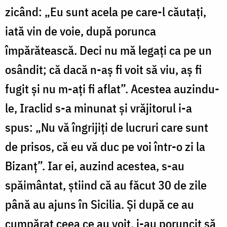
zicând: „Eu sunt acela pe care-l căutați,
iată vin de voie, după porunca
împărătească. Deci nu mă legați ca pe un
osândit; că dacă n-aș fi voit să viu, aș fi
fugit și nu m-ați fi aflat”. Acestea auzindu-
le, Iraclid s-a minunat și vrăjitorul i-a
spus: „Nu vă îngrijiți de lucruri care sunt
de prisos, că eu vă duc pe voi într-o zi la
Bizanț”. Iar ei, auzind acestea, s-au
spăimântat, știind că au făcut 30 de zile
până au ajuns în Sicilia. Și după ce au
cumpărat ceea ce au voit, i-au poruncit să