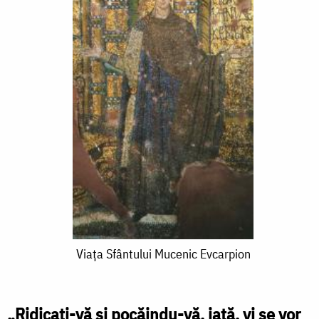
Viaţa
Viaţa Sfântului Mucenic Evcarpion
Sfântului
Mucenic
„Ridicaţi-vă şi pocăindu-vă, iată, vi se vor