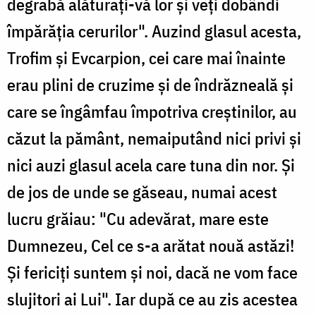
degrabă alăturaţi-vă lor şi veţi dobândi
împărăţia cerurilor". Auzind glasul acesta,
Trofim şi Evcarpion, cei care mai înainte
erau plini de cruzime şi de îndrăzneală şi
care se îngâmfau împotriva creştinilor, au
căzut la pământ, nemaiputând nici privi şi
nici auzi glasul acela care tuna din nor. Şi
de jos de unde se găseau, numai acest
lucru grăiau: "Cu adevărat, mare este
Dumnezeu, Cel ce s-a arătat nouă astăzi!
Şi fericiţi suntem şi noi, dacă ne vom face
slujitori ai Lui". Iar după ce au zis acestea