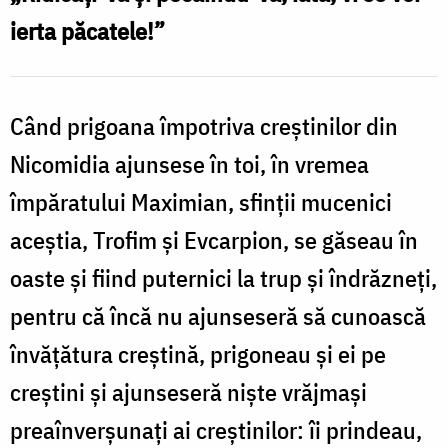
Evcarpion
ierta păcatele!”
Când prigoana împotriva creştinilor din
Nicomidia ajunsese în toi, în vremea
împăratului Maximian, sfinţii mucenici
aceştia, Trofim şi Evcarpion, se găseau în
oaste şi fiind puternici la trup şi îndrăzneţi,
pentru că încă nu ajunseseră să cunoască
învăţătura creştină, prigoneau şi ei pe
creştini şi ajunseseră nişte vrăjmaşi
preaînverşunaţi ai creştinilor: îi prindeau,