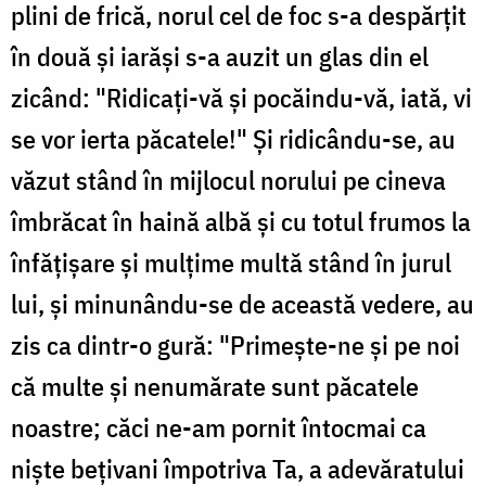
plini de frică, norul cel de foc s-a despărţit
în două şi iarăşi s-a auzit un glas din el
zicând: "Ridicaţi-vă şi pocăindu-vă, iată, vi
se vor ierta păcatele!" Şi ridicându-se, au
văzut stând în mijlocul norului pe cineva
îmbrăcat în haină albă şi cu totul frumos la
înfăţişare şi mulţime multă stând în jurul
lui, şi minunându-se de această vedere, au
zis ca dintr-o gură: "Primeşte-ne şi pe noi
că multe şi nenumărate sunt păcatele
noastre; căci ne-am pornit întocmai ca
nişte beţivani împotriva Ta, a adevăratului