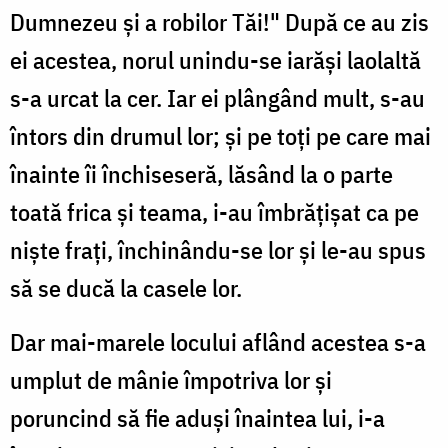
Dumnezeu şi a robilor Tăi!" După ce au zis
ei acestea, norul unindu-se iarăşi laolaltă
s-a urcat la cer. Iar ei plângând mult, s-au
întors din drumul lor; şi pe toţi pe care mai
înainte îi închiseseră, lăsând la o parte
toată frica şi teama, i-au îmbrăţişat ca pe
nişte fraţi, închinându-se lor şi le-au spus
să se ducă la casele lor.
Dar mai-marele locului aflând acestea s-a
umplut de mânie împotriva lor şi
poruncind să fie aduşi înaintea lui, i-a