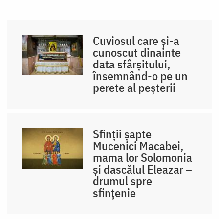
Cuviosul care și-a
cunoscut dinainte
data sfârșitului,
însemnând-o pe un
perete al peșterii
Sfinții șapte
Mucenici Macabei,
mama lor Solomonia
și dascălul Eleazar –
drumul spre
sfințenie