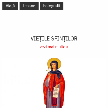
Viață
Icoane
Fotografii
VIEŢILE SFINŢILOR
vezi mai multe »