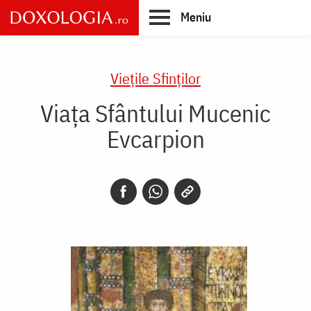
Skip
Meniu
to
main
Main
content
navigation
Vieţile Sfinţilor
Viaţa Sfântului Mucenic
Evcarpion