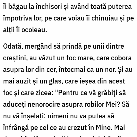
îi băgau la închisori şi având toată puterea
împotriva lor, pe care voiau îi chinuiau şi pe
alţii îi ocoleau.
Odată, mergând să prindă pe unii dintre
creştini, au văzut un foc mare, care cobora
asupra lor din cer, întocmai ca un nor. Şi au
mai auzit şi un glas, care ieşea din acest
foc şi care zicea: "Pentru ce vă grăbiţi să
aduceţi nenorocire asupra robilor Mei? Să
nu vă înşelaţi: nimeni nu va putea să
înfrângă pe cei ce au crezut în Mine. Mai