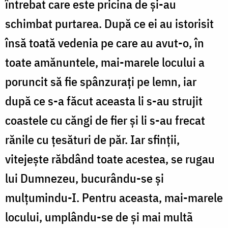
întrebat care este pricina de şi-au
schimbat purtarea. După ce ei au istorisit
însă toată vedenia pe care au avut-o, în
toate amănuntele, mai-marele locului a
poruncit să fie spânzuraţi pe lemn, iar
după ce s-a făcut aceasta li s-au strujit
coastele cu căngi de fier şi li s-au frecat
rănile cu ţesături de păr. Iar sfinţii,
vitejeşte răbdând toate acestea, se rugau
lui Dumnezeu, bucurându-se şi
mulţumindu-I. Pentru aceasta, mai-marele
locului, umplându-se de şi mai multã