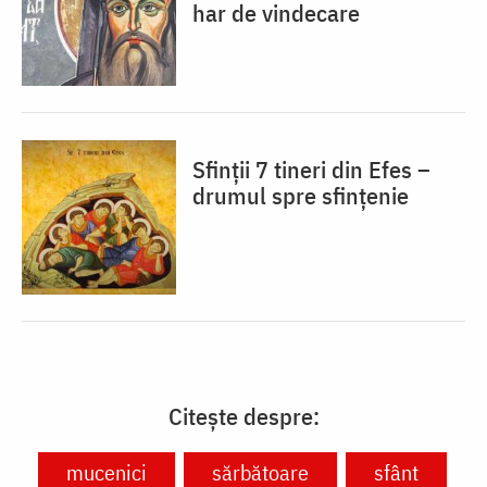
har de vindecare
Sfinții 7 tineri din Efes –
drumul spre sfințenie
Citește despre:
mucenici
sărbătoare
sfânt