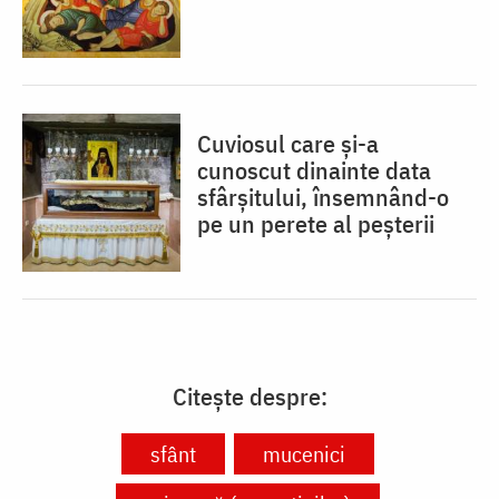
Cuviosul care și-a
cunoscut dinainte data
sfârșitului, însemnând-o
pe un perete al peșterii
Citește despre:
sfânt
mucenici