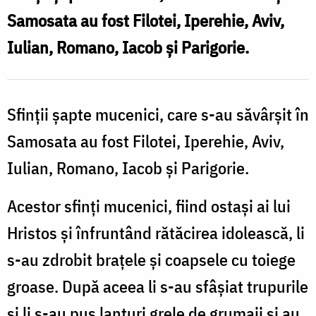
Filotei
Samosata au fost Filotei, Iperehie, Aviv,
Iulian, Romano, Iacob şi Parigorie.
Sfinţii şapte mucenici, care s-au săvârşit în
Samosata au fost Filotei, Iperehie, Aviv,
Iulian, Romano, Iacob şi Parigorie.
Acestor sfinţi mucenici, fiind ostaşi ai lui
Hristos şi înfruntând rătăcirea idolească, li
s-au zdrobit braţele şi coapsele cu toiege
groase. După aceea li s-au sfâşiat trupurile
şi li s-au pus lanţuri grele de grumaji şi au