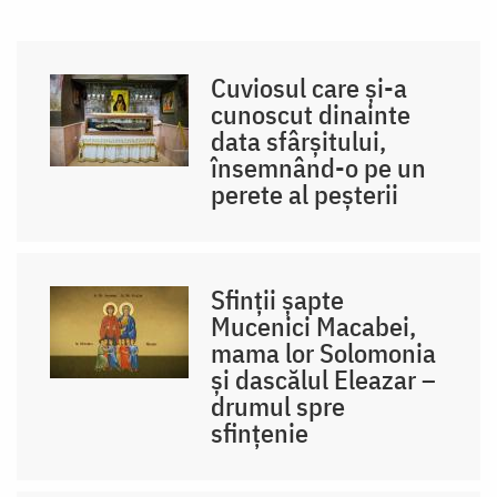
Cuviosul care și-a
cunoscut dinainte
data sfârșitului,
însemnând-o pe un
perete al peșterii
Sfinții șapte
Mucenici Macabei,
mama lor Solomonia
și dascălul Eleazar –
drumul spre
sfințenie