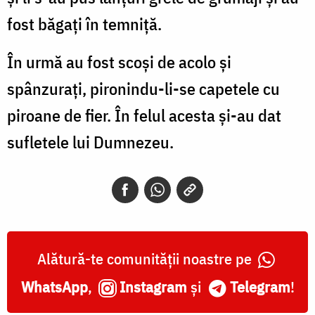
fost băgaţi în temniţă.
În urmă au fost scoşi de acolo şi
spânzuraţi, pironindu-li-se capetele cu
piroane de fier. În felul acesta şi-au dat
sufletele lui Dumnezeu.
Alătură-te comunității noastre pe
WhatsApp
,
Instagram
și
Telegram
!