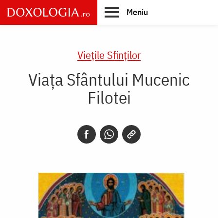
Skip
Meniu
to
main
Main
content
navigation
Vieţile Sfinţilor
Viaţa Sfântului Mucenic
Filotei