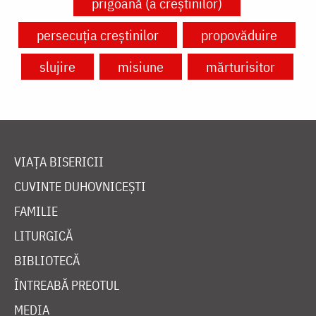
prigoană (a creștinilor)
persecuția creștinilor
propovăduire
slujire
misiune
mărturisitor
VIAȚA BISERICII
CUVINTE DUHOVNICEȘTI
FAMILIE
LITURGICĂ
BIBLIOTECĂ
ÎNTREABĂ PREOTUL
MEDIA