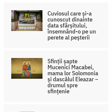
Cuviosul care și-a
cunoscut dinainte
data sfârșitului,
însemnând-o pe un
perete al peșterii
Sfinții șapte
Mucenici Macabei,
mama lor Solomonia
și dascălul Eleazar –
drumul spre
sfințenie