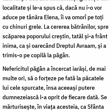
localitate și le-a spus că, dacă nu i-o vor
aduce pe tânăra Elena, îi va omorî pe toți
cu chinuri grele. La cererea bătrânilor, spre
scăparea poporului creștin, tatăl și-a frânt
inima, ca și oarecând Dreptul Avraam, și a
trimis-o pe copilă la păgân.
Nefericitul păgân a încercat iarăși, de mai
multe ori, să o forțeze pe fată la păcatele
lui cele spurcate, însa aceeași putere
dumnezeiască l-a oprit de fiecare dată. Se
mărturisește, în viața acesteia, ca Sfânta