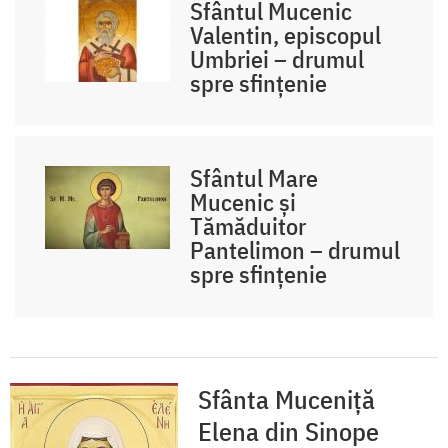
Sfântul Mucenic
Valentin, episcopul
Umbriei – drumul
spre sfințenie
Sfântul Mare
Mucenic și
Tămăduitor
Pantelimon – drumul
spre sfințenie
Sfânta Muceniță
Elena din Sinope