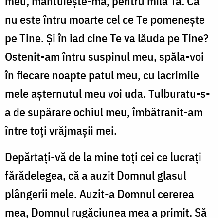
meu, mântuiește-mă, pentru mila Ta. Că
nu este întru moarte cel ce Te pomenește
pe Tine. Și în iad cine Te va lăuda pe Tine?
Ostenit-am întru suspinul meu, spăla-voi
în fiecare noapte patul meu, cu lacrimile
mele așternutul meu voi uda. Tulburatu-s-
a de supărare ochiul meu, îmbătranit-am
între toți vrăjmașii mei.
Depărtați-vă de la mine toți cei ce lucrați
fărădelegea, că a auzit Domnul glasul
plângerii mele. Auzit-a Domnul cererea
mea, Domnul rugăciunea mea a primit. Să