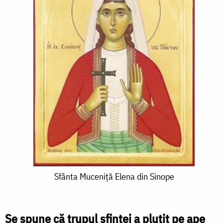
Sfânta
Sfânta Muceniță Elena din Sinope
Muceniță
Elena
Se spune că trupul sfintei a plutit pe ape