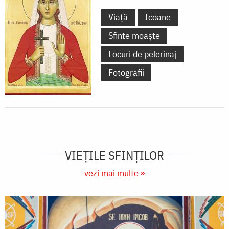
Viață
Icoane
Sfinte moaște
Locuri de pelerinaj
Fotografii
VIEŢILE SFINŢILOR
vezi mai multe »