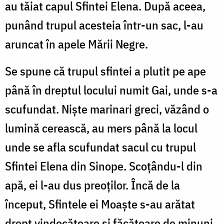
au tăiat capul Sfintei Elena. După aceea,
punând trupul acesteia într-un sac, l-au
aruncat în apele Mării Negre.
Se spune că trupul sfintei a plutit pe ape
până în dreptul locului numit Gai, unde s-a
scufundat. Niște marinari greci, văzând o
lumină cerească, au mers până la locul
unde se afla scufundat sacul cu trupul
Sfintei Elena din Sinope. Scoțându-l din
apă, ei l-au dus preoților. Încă de la
început, Sfintele ei Moaște s-au arătat
drept vindecătoare și făcătoare de minuni.