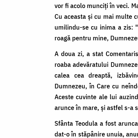
vor fi acolo munciţi în veci. Ma
Cu aceasta şi cu mai multe c
umilindu-se cu inima a zis: 
roagă pentru mine, Dumnezeulu
A doua zi, a stat Comentaris
roaba adevăratului Dumnezeu d
calea cea dreaptă, izbăvin
Dumnezeu, în Care cu neîndoi
Aceste cuvinte ale lui auzind
arunce în mare, şi astfel s-a sf
Sfânta Teodula a fost arunca
dat-o în stăpânire unuia, anum