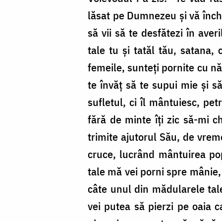
lăsat pe Dumnezeu şi vă închin
să vii să te desfătezi în aver
tale tu şi tatăl tău, satana,
femeile, sunteţi pornite cu nă
te învăţ să te supui mie şi să
sufletul, ci îl mântuiesc, p
fără de minte îţi zic să-mi 
trimite ajutorul Său, de vrem
cruce, lucrând mântuirea popo
tale mă vei porni spre mânie, 
câte unul din mădularele tale
vei putea să pierzi pe oaia c