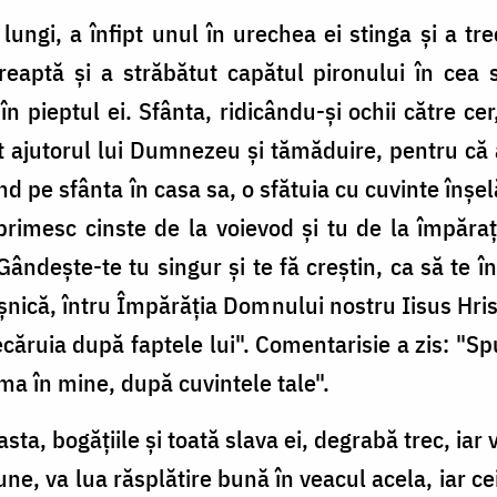
 lungi, a înfipt unul în urechea ei stinga şi a tr
reaptă şi a străbătut capătul pironului în cea st
 în pieptul ei. Sfânta, ridicându-şi ochii către c
t ajutorul lui Dumnezeu şi tămăduire, pentru că
 pe sfânta în casa sa, o sfătuia cu cuvinte înşelă
primesc cinste de la voievod şi tu de la împăra
"Gândeşte-te tu singur şi te fă creştin, ca să te 
nică, întru Împărăţia Domnului nostru Iisus Hrist
iecăruia după faptele lui". Comentarisie a zis: "S
ima în mine, după cuvintele tale".
ta, bogăţiile şi toată slava ei, degrabă trec, iar v
une, va lua răsplătire bună în veacul acela, iar ce