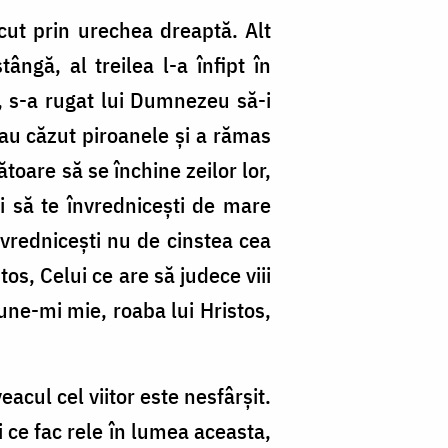
ecut prin urechea dreaptă. Alt
ângă, al treilea l-a înfipt în
er, s-a rugat lui Dumnezeu să-i
 au căzut piroanele şi a rămas
toare să se închine zeilor lor,
ţi să te învredniceşti de mare
învredniceşti nu de cinstea cea
os, Celui ce are să judece viii
pune-mi mie, roaba lui Hristos,
eacul cel viitor este nesfârşit.
i ce fac rele în lumea aceasta,