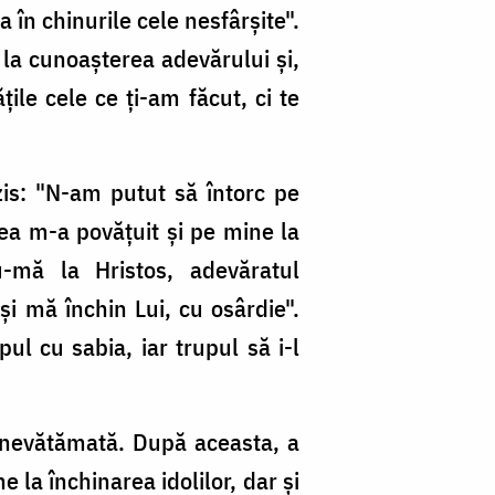
ea în chinurile cele nesfârşite".
la cunoaşterea adevărului şi,
le cele ce ţi-am făcut, ci te
zis: "N-am putut să întorc pe
 ea m-a povăţuit şi pe mine la
u-mă la Hristos, adevăratul
i mă închin Lui, cu osârdie".
ul cu sabia, iar trupul să i-l
l nevătămată. După aceasta, a
 la închinarea idolilor, dar şi