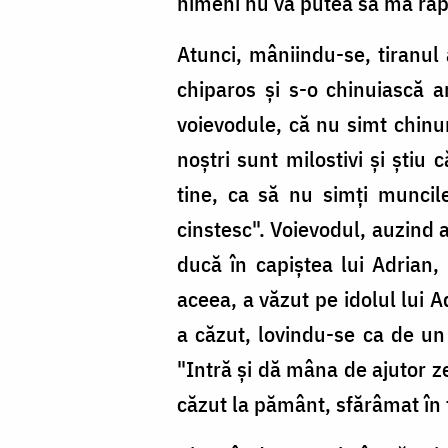
nimeni nu va putea să mă ră
Atunci, mâniindu-se, tiranul
chiparos şi s-o chinuiască ar
voievodule, că nu simt chinuri
noştri sunt milostivi şi ştiu 
tine, ca să nu simţi muncile
cinstesc". Voievodul, auzind 
ducă în capiştea lui Adrian,
aceea, a văzut pe idolul lui 
a căzut, lovindu-se ca de un t
"Intră şi dă mâna de ajutor ze
căzut la pământ, sfărâmat în 