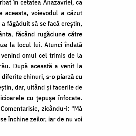
rbat în cetatea Anazavriei, ca
de aceasta, voievodul a căzut
 a făgăduit să se facă creştin,
ânta, făcând rugăciune către
ze la locul lui. Atunci îndată
, venind omul cel trimis de la
 rău. După această a venit la
diferite chinuri, s-o piarză cu
tin, dar, uitând şi facerile de
picioarele cu ţepuşe înfocate.
 Comentarisie, zicându-i: "Mă
se închine zeilor, iar de nu voi