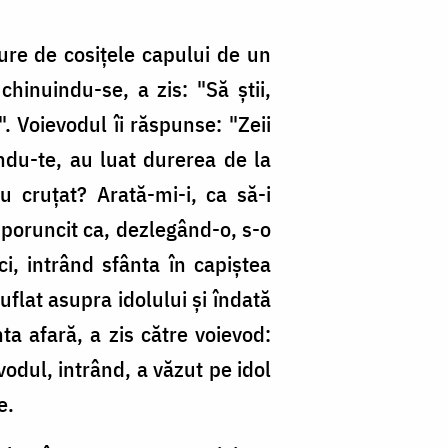
ure de cosiţele capului de un
chinuindu-se, a zis: "Să ştii,
". Voievodul îi răspunse: "Zeii
ţându-te, au luat durerea de la
u cruţat? Arată-mi-i, ca să-i
 poruncit ca, dezlegând-o, s-o
i, intrând sfânta în capiştea
flat asupra idolului şi îndată
nta afară, a zis către voievod:
vodul, intrând, a văzut pe idol
e.