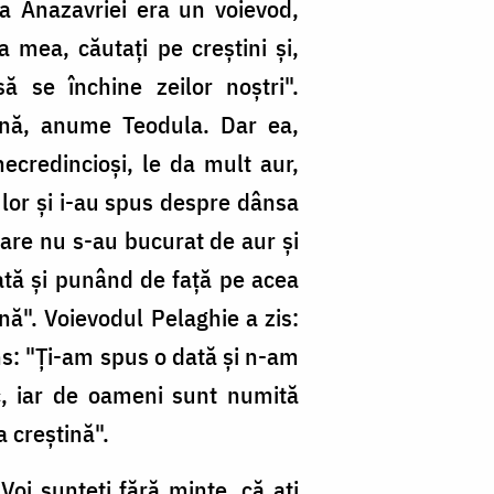
ea Anazavriei era un voievod,
a mea, căutaţi pe creştini şi,
ă se închine zeilor noştri".
tină, anume Teodula. Dar ea,
ecredincioşi, le da mult aur,
 lor şi i-au spus despre dânsa
care nu s-au bucurat de aur şi
cată şi punând de faţă pe acea
nă". Voievodul Pelaghie a zis:
ns: "Ţi-am spus o dată şi n-am
c, iar de oameni sunt numită
a creştină".
oi sunteţi fără minte, că aţi