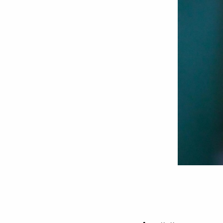
Sfânta
Cruce
/