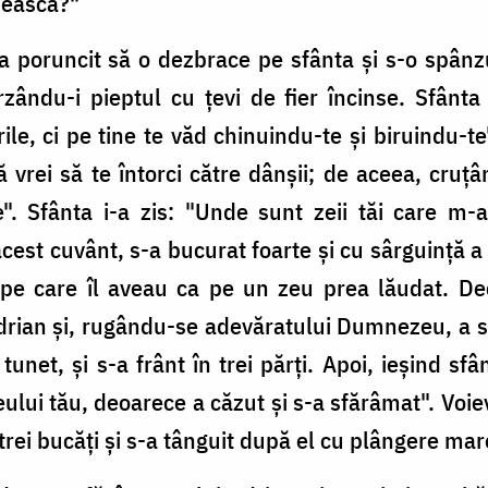
pească?"
 a poruncit să o dezbrace pe sfânta şi s-o spânz
zându-i pieptul cu ţevi de fier încinse. Sfânta 
le, ci pe tine te văd chinuindu-te şi biruindu-te
că vrei să te întorci către dânşii; de aceea, cru
". Sfânta i-a zis: "Unde sunt zeii tăi care m-a
acest cuvânt, s-a bucurat foarte şi cu sârguinţă a
 pe care îl aveau ca pe un zeu prea lăudat. Dec
Adrian şi, rugându-se adevăratului Dumnezeu, a su
unet, şi s-a frânt în trei părţi. Apoi, ieşind sfâ
ului tău, deoarece a căzut şi s-a sfărâmat". Voie
trei bucăţi şi s-a tânguit după el cu plângere mar