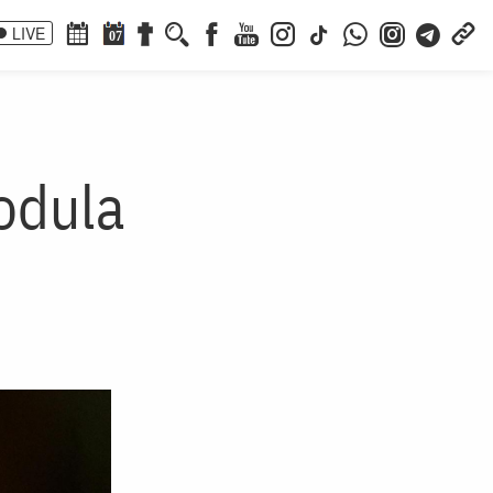
LIVE
07
eodula