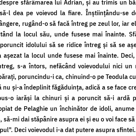
espre sfărâmarea lui Adrian, şi au trimis un bă
să-l dea pe voievod la fiare. Înştiinţându-se 
ângere, rugând-o să facă întreg pe zeul lor, iar el
tând la locul său, unde fusese mai înainte. Sf
runcit idolului să se ridice întreg şi să se aşe
s-a aşezat la locul unde fusese mai înainte. Deci
ntreg, s-a întors, nefăcând voievodului nici un
ăraţi, poruncindu-i ca, chinuind-o pe Teodula cu 
u şi-a îndeplinit făgăduinţa, adică a se face creş
us-o iarăşi la chinuri şi a poruncit să-i ardă 
piat de Pelaghie un închinător de idoli, anume
e, să-mi dai stăpânire asupra ei şi eu o voi face să 
pul". Deci voievodul i-a dat putere asupra sfintei.