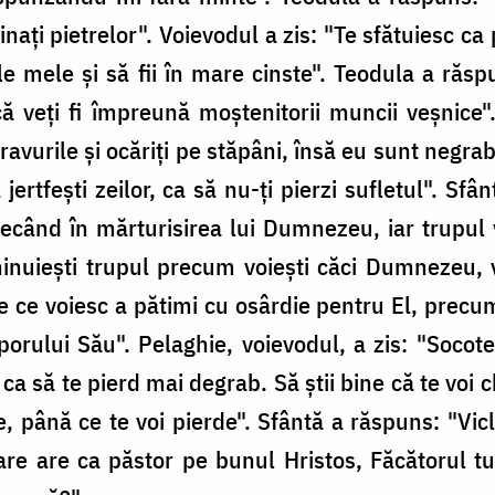
aţi pietrelor". Voievodul a zis: "Te sfătuiesc ca pe
ile mele şi să fii în mare cinste". Teodula a răs
 că veţi fi împreună moştenitorii muncii veşnice".
ravurile şi ocăriţi pe stăpâni, însă eu sunt negr
 jertfeşti zeilor, ca să nu-ţi pierzi sufletul". S
etrecând în mărturisirea lui Dumnezeu, iar trupu
chinuieşti trupul precum voieşti căci Dumnezeu
e ce voiesc a pătimi cu osârdie pentru El, precum
rului Său". Pelaghie, voievodul, a zis: "Socote
ca să te pierd mai degrab. Să ştii bine că te voi
, până ce te voi pierde". Sfântă a răspuns: "Vic
are are ca păstor pe bunul Hristos, Făcătorul tu