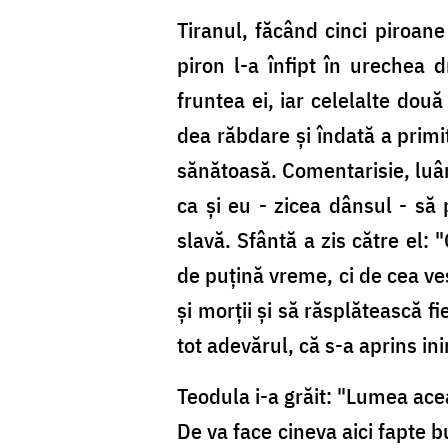
Tiranul, făcând cinci piroane
piron l-a înfipt în urechea d
fruntea ei, iar celelalte două
dea răbdare şi îndată a primi
sănătoasă. Comentarisie, luând
ca şi eu - zicea dânsul - să 
slavă. Sfântă a zis către el: 
de puţină vreme, ci de cea veş
şi morţii şi să răsplătească f
tot adevărul, că s-a aprins in
Teodula i-a grăit: "Lumea aceas
De va face cineva aici fapte b