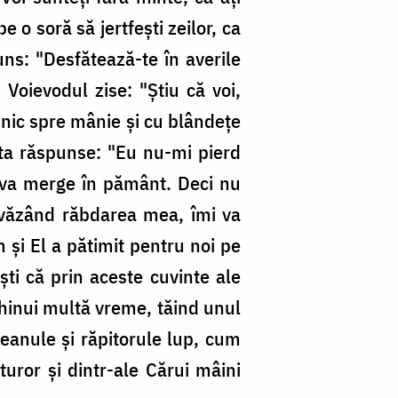
 o soră să jertfeşti zeilor, ca
puns: "Desfătează-te în averile
 Voievodul zise: "Ştiu că voi,
abnic spre mânie şi cu blândeţe
fânta răspunse: "Eu nu-mi pierd
l va merge în pământ. Deci nu
, văzând răbdarea mea, îmi va
 şi El a pătimit pentru noi pe
şti că prin aceste cuvinte ale
 chinui multă vreme, tăind unul
leanule şi răpitorule lup, cum
turor şi dintr-ale Cărui mâini