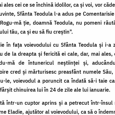
i ales cei ce se închină idolilor, ca şi voi, vor căd
uvinte, Sfânta Teodula l-a adus pe Comentarisie 
"Rogu-mă ţie, doamnă Teodula, nu pomeni răutăţi
i tău, ca şi eu să fiu creştin".
ie în faţa voievodului cu Sfânta Teodula şi i-a 
e la dreapta şi fericită ei cale, dar, mai ales,
du-mă de întunericul neştiinţei şi, aducând
re cred şi mărturisesc preasfânt numele Său, ş
u-le, voievodul a poruncit ca îndată să-i taie cap
ârşit chinuirea lui în 24 de zile ale lui ianuarie.
tă într-un cuptor aprins şi a petrecut într-însu
e Eladie, ajutător al voievodului, ca să o îndemne