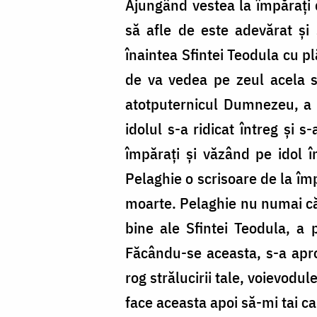
Ajungând vestea la împăraţi d
să afle de este adevărat şi 
înaintea Sfintei Teodula cu pl
de va vedea pe zeul acela s
atotputernicul Dumnezeu, a po
idolul s-a ridicat întreg şi 
împăraţi şi văzând pe idol î
Pelaghie o scrisoare de la împ
moarte. Pelaghie nu numai că n
bine ale Sfintei Teodula, a p
Făcându-se aceasta, s-a apro
rog strălucirii tale, voievodul
face aceasta apoi să-mi tai ca