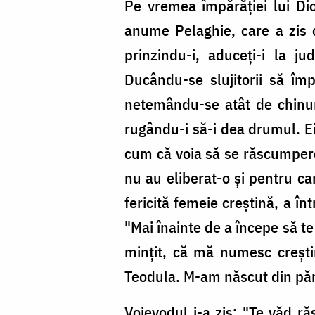
Foto:
Pe vremea împărăţiei lui Dio
doxologia.ro
anume Pelaghie, care a zis că
prinzindu-i, aduceţi-i la j
Ducându-se slujitorii să îm
netemându-se atât de chinuri
rugându-i să-i dea drumul. Ei
cum că voia să se răscumpere 
nu au eliberat-o şi pentru ca
fericită femeie creştină, a î
"Mai înainte de a începe să t
minţit, că mă numesc creşti
Teodula. M-am născut din părin
Voievodul i-a zis: "Te văd r