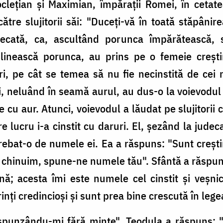
cleţian şi Maximian, împăraţii Romei, în cetat
tre slujitorii săi: "Duceţi-vă în toată stăpânire
udecată, ca, ascultând porunca împărătească, s
plinească porunca, au prins pe o femeie creş
, pe cât se temea să nu fie necinstită de cei n
, neluând în seamă aurul, au dus-o la voievodul
cu aur. Atunci, voievodul a lăudat pe slujitorii 
re lucru i-a cinstit cu daruri. El, şezând la jude
ntrebat-o de numele ei. Ea a răspuns: "Sunt creşti
e chinuim, spune-ne numele tău". Sfântă a răspu
nă; acesta îmi este numele cel cinstit şi veşni
ţi credincioşi şi sunt prea bine crescută în lege
ăspunzându-mi fără minte". Teodula a răspuns: "V