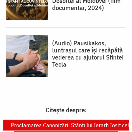
Dosoftei al Moldovei (film
documentar, 2024)
(Audio) Pausikakos,
luntraşul care îşi recăpătă
vederea cu ajutorul Sfintei
Tecla
Citește despre:
Proclamarea Canonizării Sfântului Ierarh Iosif cel