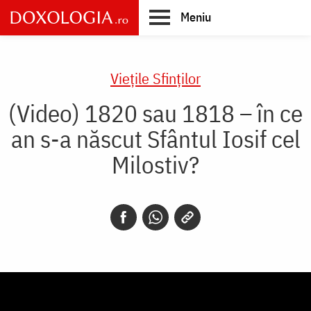
Skip
Meniu
to
main
Main
content
navigation
Vieţile Sfinţilor
(Video) 1820 sau 1818 – în ce
an s-a născut Sfântul Iosif cel
Milostiv?