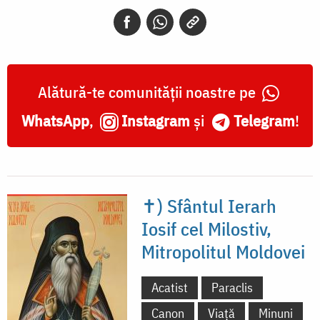
Alătură-te comunității noastre pe
WhatsApp
,
Instagram
și
Telegram
!
✝) Sfântul Ierarh
Iosif cel Milostiv,
Mitropolitul Moldovei
Acatist
Paraclis
Canon
Viață
Minuni