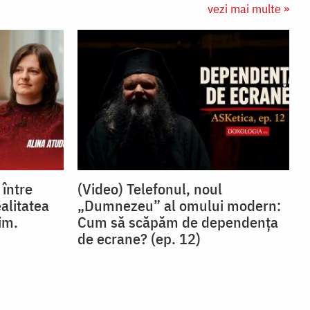
vezi mai multe »
 între
(Video) Telefonul, noul
ealitatea
„Dumnezeu” al omului modern:
im.
Cum să scăpăm de dependența
de ecrane? (ep. 12)