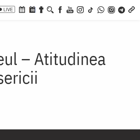
LIVE
08
eul – Atitudinea
sericii