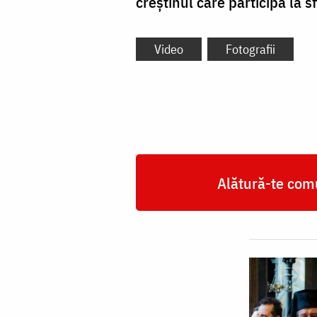
creștinul care participă la sf
Video
Fotografii
Alătură-te comu