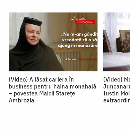
(Video) A lăsat cariera în
(Video) Ma
business pentru haina monahală
Juncanaru
– povestea Maicii Starețe
Iustin Mo
Ambrozia
extraordi