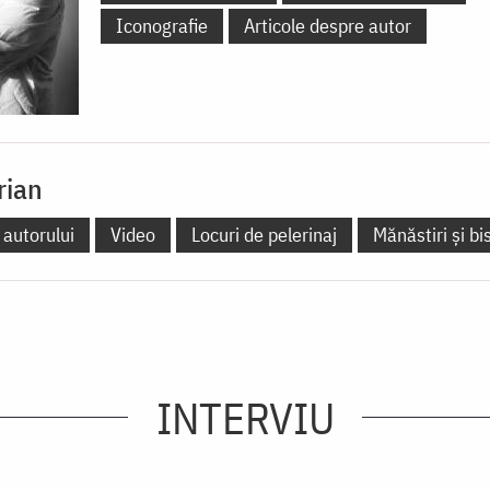
Iconografie
Articole despre autor
rian
 autorului
Video
Locuri de pelerinaj
Mănăstiri și bis
INTERVIU