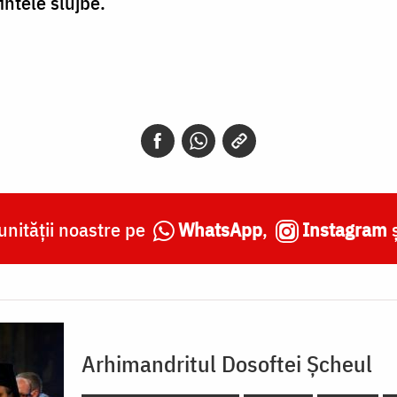
intele slujbe.
nității noastre pe
WhatsApp
,
Instagram
Arhimandritul Dosoftei Șcheul