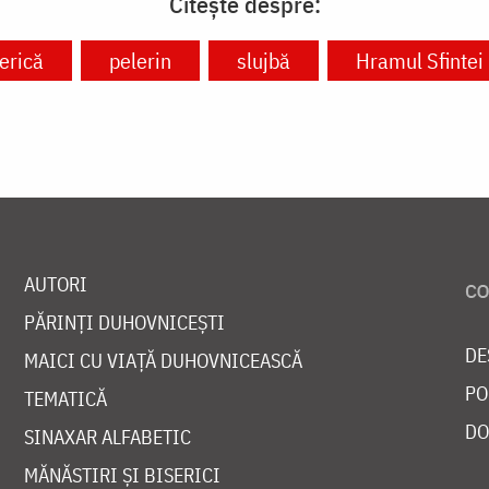
Citește despre:
erică
pelerin
slujbă
Hramul Sfintei
AUTORI
PĂRINȚI DUHOVNICEȘTI
DE
MAICI CU VIAȚĂ DUHOVNICEASCĂ
PO
TEMATICĂ
DO
SINAXAR ALFABETIC
MĂNĂSTIRI ȘI BISERICI