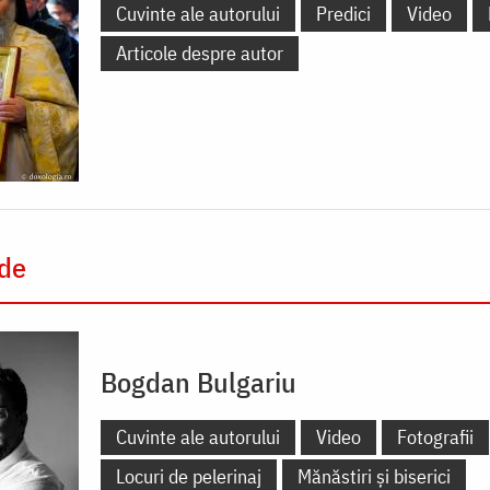
Cuvinte ale autorului
Predici
Video
Articole despre autor
 de
Bogdan Bulgariu
Cuvinte ale autorului
Video
Fotografii
Locuri de pelerinaj
Mănăstiri și biserici