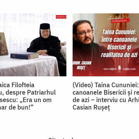
ica Filofteia
(Video) Taina Cununiei:
, despre Patriarhul
canoanele Bisericii și r
isescu: „Era un om
de azi – interviu cu Arh
nar de bun!”
Casian Rușeț