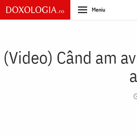
Skip
Meniu
to
main
Main
content
navigation
(Video) Când am avu
a