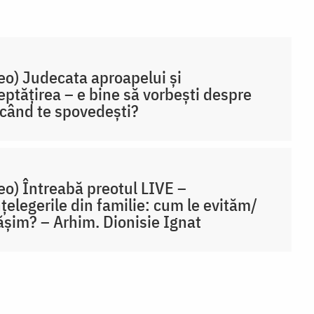
eo) Judecata aproapelui și
eptățirea – e bine să vorbești despre
i când te spovedești?
eo) Întreabă preotul LIVE –
țelegerile din familie: cum le evităm/
șim? – Arhim. Dionisie Ignat