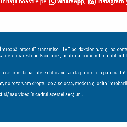
nității noastre pe
WhatsApp
,
Instagram
i „Întreabă preotul” transmise LIVE pe doxologia.ro și pe con
ne urmărești pe Facebook, pentru a primi în timp util notific
bun răspuns la părintele duhovnic sau la preotul din parohia ta!
tat, ne rezervăm dreptul de a selecta, modera și edita întrebări
t și/ sau video în cadrul acestei secțiuni.