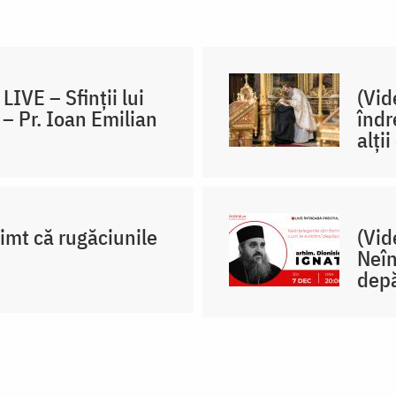
LIVE – Sfinții lui
(Vid
 – Pr. Ioan Emilian
îndr
alți
simt că rugăciunile
(Vid
Neîn
depă