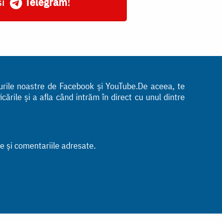
și
Telegram
!
turile noastre de Facebook și YouTube.De aceea, te
ările și a afla când intrăm în direct cu unul dintre
le și comentariile adresate.