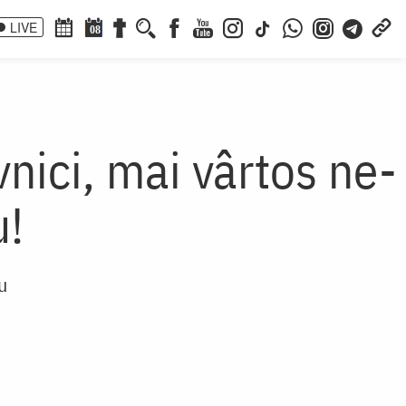
LIVE
08
nici, mai vârtos ne-
u!
u