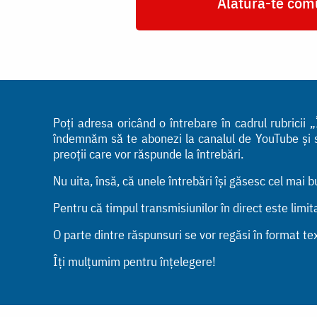
Alătură-te comu
Poți adresa oricând o întrebare în cadrul rubrici
îndemnăm să te abonezi la canalul de YouTube și să 
preoții care vor răspunde la întrebări.
Nu uita, însă, că unele întrebări își găsesc cel mai 
Pentru că timpul transmisiunilor în direct este limi
O parte dintre răspunsuri se vor regăsi în format tex
Îți mulțumim pentru înțelegere!