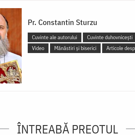
Pr. Constantin Sturzu
Cuvinte ale autorului
Cuvinte duhovnicești
Video
Mănăstiri și biserici
Articole desp
ÎNTREABĂ PREOTUL