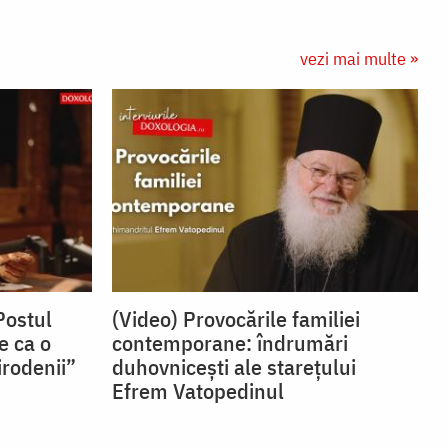
vezi mai multe »
Postul
(Video) Provocările familiei
e ca o
contemporane: îndrumări
irodenii”
duhovnicești ale starețului
Efrem Vatopedinul