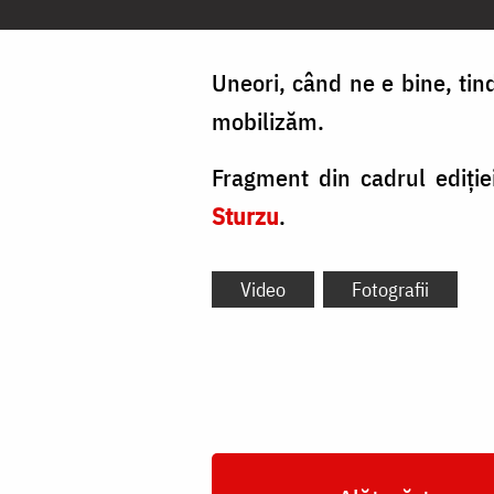
Uneori, când ne e bine, ti
mobilizăm.
Fragment din cadrul ediți
Sturzu
.
Video
Fotografii