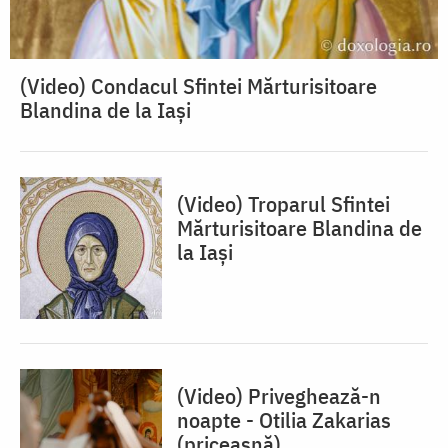
(Video) Condacul Sfintei Mărturisitoare
Blandina de la Iași
(Video) Troparul Sfintei
Mărturisitoare Blandina de
la Iași
(Video) Priveghează-n
noapte - Otilia Zakarias
(priceasnă)