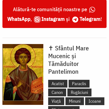
Alătură-te comunității noastre pe
WhatsApp
,
Instagram
și
Telegram
!
✝ Sfântul Mare
Mucenic și
Tămăduitor
Pantelimon
Acatist
Paraclis
Canon
Rugăciuni
Viață
Minuni
Icoane