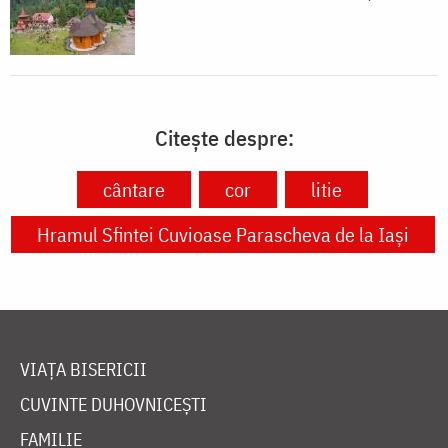
Citește despre:
cântare
cor
litie
Hramul Sfintei Cuvioase Parascheva de la Iași
VIAȚA BISERICII
CUVINTE DUHOVNICEȘTI
FAMILIE