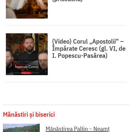
(Video) Corul „Apostolii” –
⁠Împărate Ceresc (gl. VI, de
I. Popescu-Pasărea)
Mănăstiri și biserici
Mănăstirea Paltin – Neamț