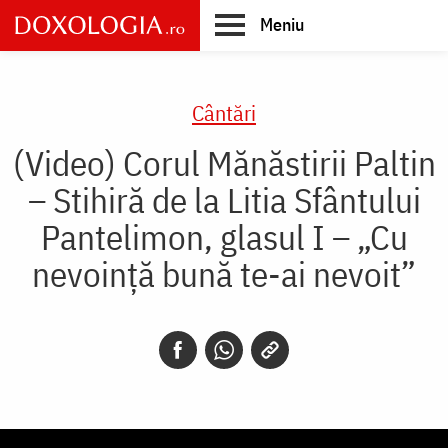
Skip
Meniu
to
main
Main
content
navigation
Cântări
(Video) Corul Mănăstirii Paltin
– Stihiră de la Litia Sfântului
Pantelimon, glasul I – „Cu
nevoință bună te-ai nevoit”