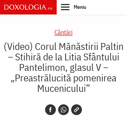
Skip
Meniu
to
main
Main
content
navigation
Cântări
(Video) Corul Mănăstirii Paltin
– Stihiră de la Litia Sfântului
Pantelimon, glasul V –
„Preastrălucită pomenirea
Mucenicului”