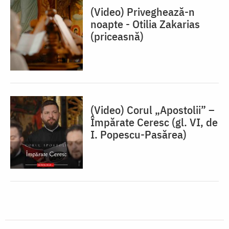
(Video) Priveghează-n
noapte - Otilia Zakarias
(priceasnă)
(Video) Corul „Apostolii” –
⁠Împărate Ceresc (gl. VI, de
I. Popescu-Pasărea)