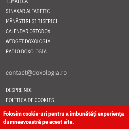
TEMATICĂ
SINAXAR ALFABETIC
MĂNĂSTIRI ȘI BISERICI
CALENDAR ORTODOX
WIDGET DOXOLOGIA
RADIO DOXOLOGIA
DESPRE NOI
POLITICA DE COOKIES
DONEAZĂ ONLINE PENTRU CATEDRALA NAȚIONALĂ
Folosim cookie-uri pentru a îmbunătăți experiența
dumneavoastră pe acest site.