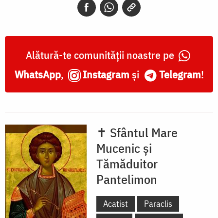
Alătură-te comunității noastre pe
WhatsApp
,
Instagram
și
Telegram
!
✝ Sfântul Mare
Mucenic și
Tămăduitor
Pantelimon
Acatist
Paraclis