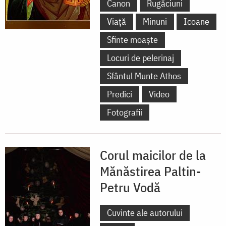
Canon
Rugăciuni
Viață
Minuni
Icoane
Sfinte moaște
Locuri de pelerinaj
Sfântul Munte Athos
Predici
Video
Fotografii
Corul maicilor de la
Mănăstirea Paltin-
Petru Vodă
Cuvinte ale autorului