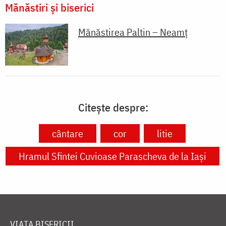
Mănăstiri și biserici
Mănăstirea Paltin – Neamț
Citește despre:
cântare
cor
litie
Hramul Sfintei Cuvioase Parascheva de la Iași
VIAȚA BISERICII