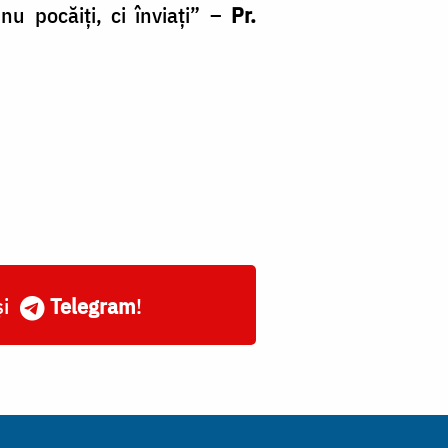
u pocăiți, ci înviați” –
Pr.
și
Telegram
!