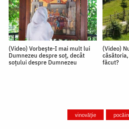
(Video) Vorbește-I mai mult lui
(Video) N
Dumnezeu despre soț, decât
căsătoria,
soțului despre Dumnezeu
făcut?
vinovăție
pocăin