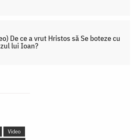
eo) De ce a vrut Hristos să Se boteze cu
zul lui Ioan?
Video