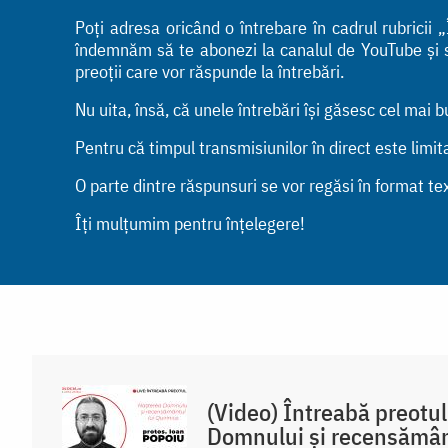
Poți adresa oricând o întrebare în cadrul rubrici
îndemnăm să te abonezi la canalul de YouTube și să 
preoții care vor răspunde la întrebări.
Nu uita, însă, că unele întrebări își găsesc cel mai 
Pentru că timpul transmisiunilor în direct este limi
O parte dintre răspunsuri se vor regăsi în format tex
Îți mulțumim pentru înțelegere!
(Video) Întreabă preotu
Domnului și recensământ