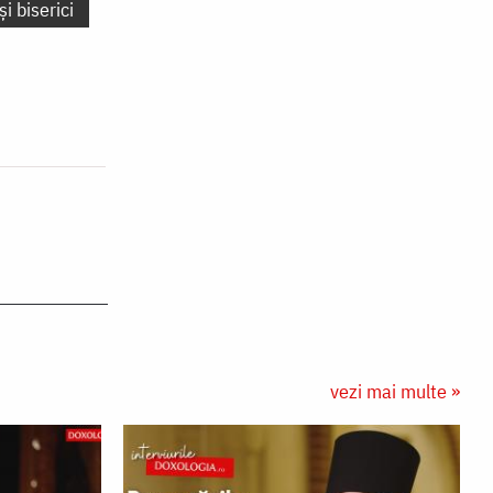
și biserici
vezi mai multe »