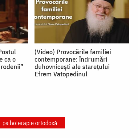
Postul
(Video) Provocările familiei
e ca o
contemporane: îndrumări
irodenii”
duhovnicești ale starețului
Efrem Vatopedinul
psihoterapie ortodoxă