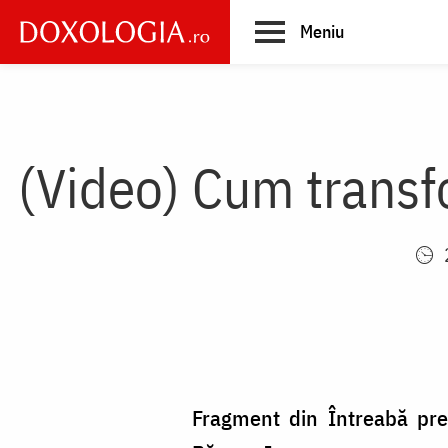
Skip
Meniu
to
main
Main
content
navigation
(Video) Cum transf
Fragment din Întreabă preo