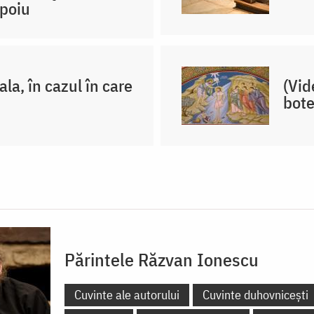
opoiu
la, în cazul în care
(Vid
bote
Părintele Răzvan Ionescu
Cuvinte ale autorului
Cuvinte duhovnicești