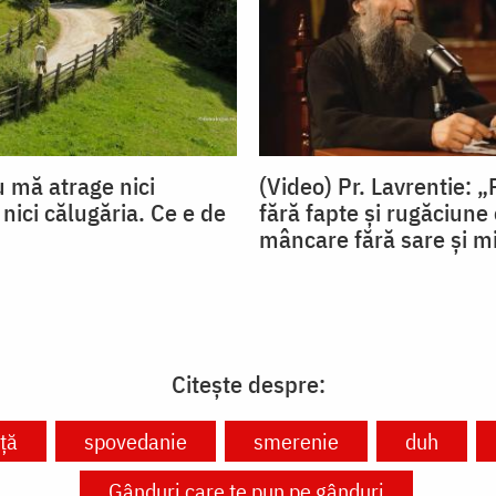
u mă atrage nici
(Video) Pr. Lavrentie: „
 nici călugăria. Ce e de
fără fapte și rugăciune 
mâncare fără sare și m
Citește despre:
ță
spovedanie
smerenie
duh
Gânduri care te pun pe gânduri