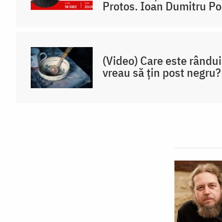
Protos. Ioan Dumitru P
(Video) Care este rânduia
vreau să țin post negru?