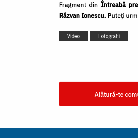
Fragment din
Întreabă pre
Răzvan Ionescu.
Puteți urm
Video
Fotografii
Alătură-te comu