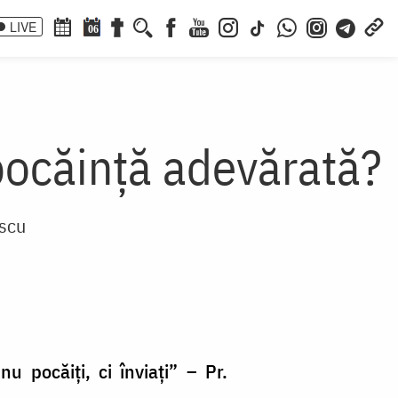
LIVE
06
pocăință adevărată?
escu
 pocăiți, ci înviați” – Pr.