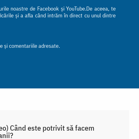
turile noastre de Facebook și YouTube.De aceea, te
ările și a afla când intrăm în direct cu unul dintre
le și comentariile adresate.
eo) Când este potrivit să facem
nii?