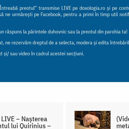
i „Întreabă preotul” transmise LIVE pe doxologia.ro și pe con
ne urmărești pe Facebook, pentru a primi în timp util notific
bun răspuns la părintele duhovnic sau la preotul din parohia ta!
tat, ne rezervăm dreptul de a selecta, modera și edita întrebări
t și/ sau video în cadrul acestei secțiuni.
l LIVE – Nașterea
(Vid
ul lui Quirinius –
meta