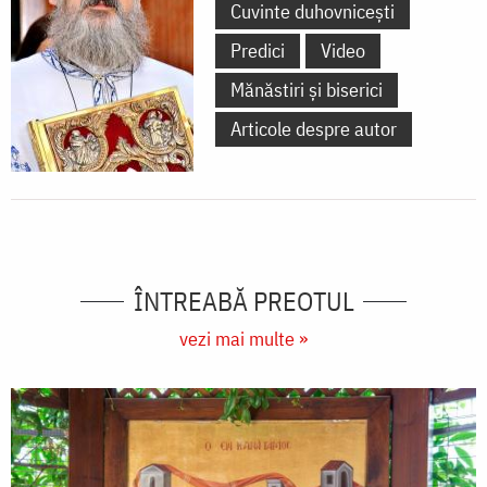
Cuvinte duhovnicești
Predici
Video
Mănăstiri și biserici
Articole despre autor
ÎNTREABĂ PREOTUL
vezi mai multe »