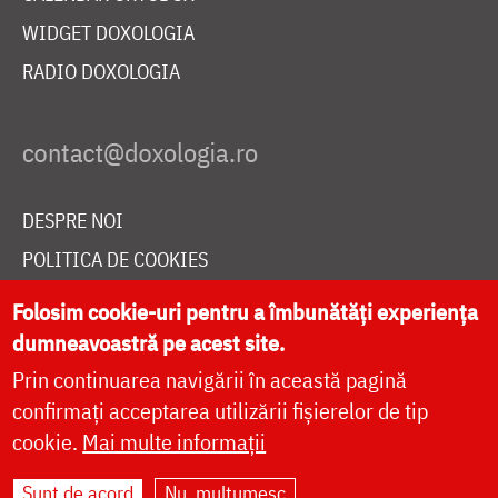
WIDGET DOXOLOGIA
RADIO DOXOLOGIA
DESPRE NOI
POLITICA DE COOKIES
DONEAZĂ ONLINE PENTRU CATEDRALA NAȚIONALĂ
Folosim cookie-uri pentru a îmbunătăți experiența
dumneavoastră pe acest site.
Prin continuarea navigării în această pagină
LIVE
confirmați acceptarea utilizării fișierelor de tip
cookie.
Mai multe informații
Site dezvoltat de
DOXOLOGIA MEDIA
,
Sunt de acord
Nu, mulțumesc