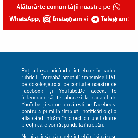
Alătură-te comunității noastre pe
WhatsApp
,
Instagram
și
Telegram
!
Poți adresa oricând o întrebare în cadrul
rubricii „Întreabă preotul” transmise LIVE
pe doxologia.ro și pe conturile noastre de
Facebook și YouTube.De aceea, te
îndemnăm să te abonezi la canalul de
YouTube și să ne urmărești pe Facebook,
pentru a primi în timp util notificările și a
afla când intrăm în direct cu unul dintre
preoții care vor răspunde la întrebări.
Nu uita, însă, că unele întrebări își găsesc