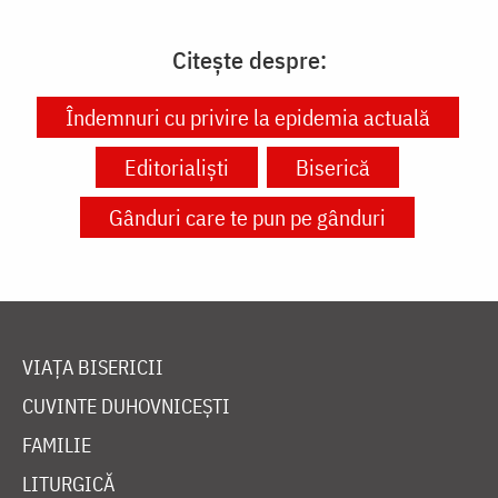
Citește despre:
Îndemnuri cu privire la epidemia actuală
Editorialiști
Biserică
Gânduri care te pun pe gânduri
VIAȚA BISERICII
CUVINTE DUHOVNICEȘTI
FAMILIE
LITURGICĂ