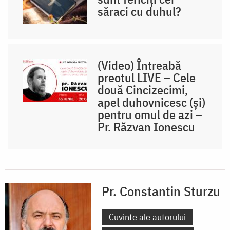
săraci cu duhul?
(Video) Întreabă
preotul LIVE – Cele
două Cincizecimi,
apel duhovnicesc (și)
pentru omul de azi –
Pr. Răzvan Ionescu
Pr. Constantin Sturzu
Cuvinte ale autorului