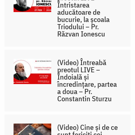
Întristarea
aducătoare de
bucurie, la școala
Triodului – Pr.
Răzvan Ionescu
(Video) Întreabă
preotul LIVE –
Îndoială și
încredințare, partea
a doua – Pr.
Constantin Sturzu
(Video) Cine și de ce
sunt fericiți cei