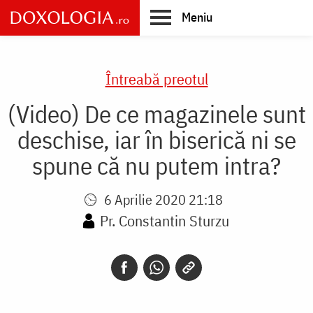
Skip
Meniu
to
main
Main
content
navigation
Întreabă preotul
(Video) De ce magazinele sunt
deschise, iar în biserică ni se
spune că nu putem intra?
6 Aprilie 2020 21:18
Pr. Constantin Sturzu