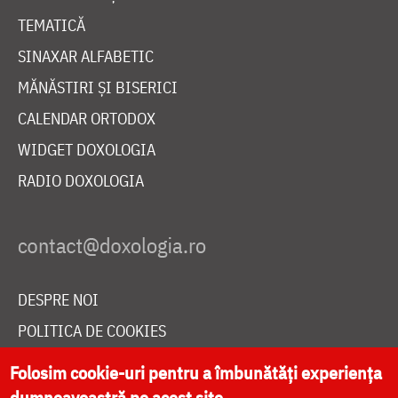
TEMATICĂ
SINAXAR ALFABETIC
MĂNĂSTIRI ȘI BISERICI
CALENDAR ORTODOX
WIDGET DOXOLOGIA
RADIO DOXOLOGIA
DESPRE NOI
POLITICA DE COOKIES
DONEAZĂ ONLINE PENTRU CATEDRALA NAȚIONALĂ
Folosim cookie-uri pentru a îmbunătăți experiența
dumneavoastră pe acest site.