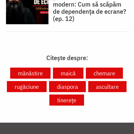
modern: Cum să scăpăm
de dependența de ecrane?
(ep. 12)
Citește despre:
mănăstire
maică
chemare
rugăciune
diaspora
ascultare
tinerețe