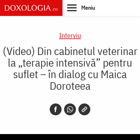
Skip
Meniu
to
main
Main
content
navigation
Interviu
(Video) Din cabinetul veterinar
la „terapie intensivă” pentru
suflet – în dialog cu Maica
Doroteea