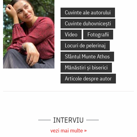
Cuvinte ale autorului
Cuvinte duhovnicești
Video
Fotografii
Locuri de pelerinaj
Sfântul Munte Athos
Mănăstiri și biserici
Articole despre autor
INTERVIU
vezi mai multe »