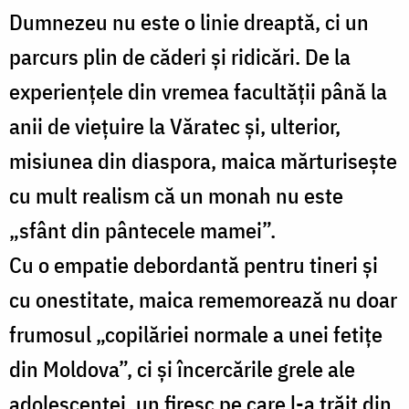
Dumnezeu nu este o linie dreaptă, ci un
parcurs plin de căderi și ridicări. De la
experiențele din vremea facultății până la
anii de viețuire la Văratec și, ulterior,
misiunea din diaspora, maica mărturisește
cu mult realism că un monah nu este
„sfânt din pântecele mamei”.
Cu o empatie debordantă pentru tineri și
cu onestitate, maica rememorează nu doar
frumosul „copilăriei normale a unei fetițe
din Moldova”, ci și încercările grele ale
adolescenței, un firesc pe care l-a trăit din