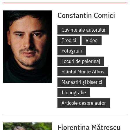
Constantin Comici
Cuvinte ale autorului
Predici
Video
Fotografii
Locuri de pelerinaj
Sfântul Munte Athos
Mănăstiri și biserici
Iconografie
Articole despre autor
Florentina Mătrescu