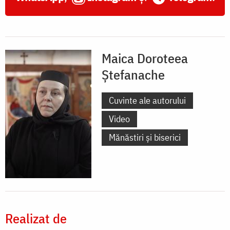
Maica Doroteea
Ștefanache
Cuvinte ale autorului
Video
Mănăstiri și biserici
Realizat de