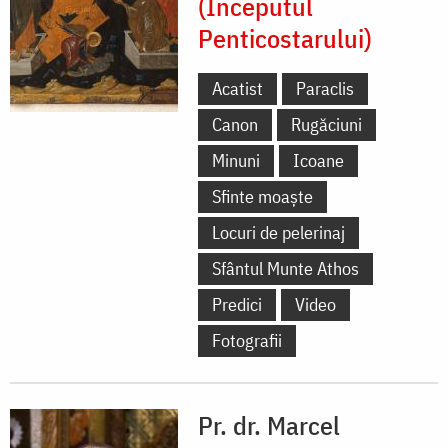
(Începutul
Penticostarului)
Acatist
Paraclis
Canon
Rugăciuni
Minuni
Icoane
Sfinte moaște
Locuri de pelerinaj
Sfântul Munte Athos
Predici
Video
Fotografii
Pr. dr. Marcel