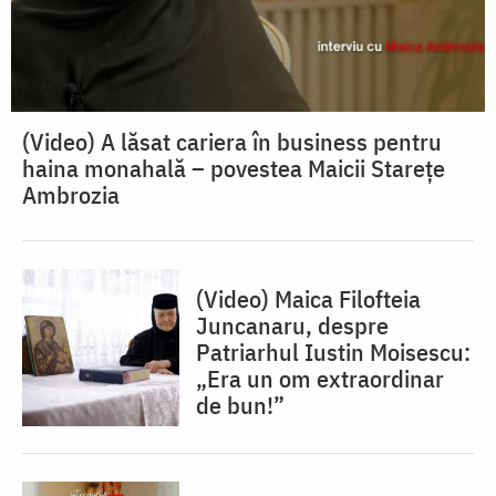
(Video) A lăsat cariera în business pentru
haina monahală – povestea Maicii Starețe
Ambrozia
(Video) Maica Filofteia
Juncanaru, despre
Patriarhul Iustin Moisescu:
„Era un om extraordinar
de bun!”