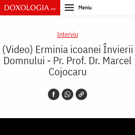
Skip
Meniu
to
main
Main
content
navigation
Interviu
(Video) Erminia icoanei Învierii
Domnului - Pr. Prof. Dr. Marcel
Cojocaru