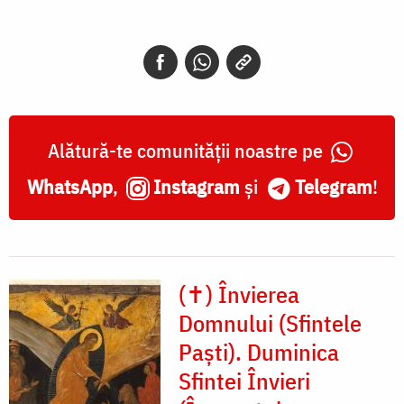
Alătură-te comunității noastre pe
WhatsApp
,
Instagram
și
Telegram
!
(✝) Învierea
Domnului (Sfintele
Paști). Duminica
Sfintei Învieri