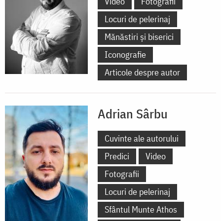
Video
Fotografii
Locuri de pelerinaj
Mănăstiri și biserici
Iconografie
Articole despre autor
Adrian Sârbu
Cuvinte ale autorului
Predici
Video
Fotografii
Locuri de pelerinaj
Sfântul Munte Athos