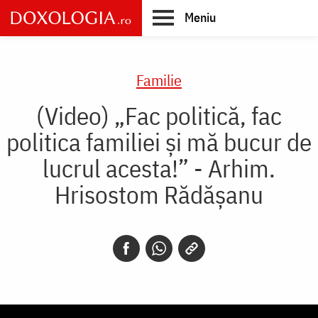
Skip
Meniu
to
main
Main
content
navigation
Familie
(Video) „Fac politică, fac
politica familiei și mă bucur de
lucrul acesta!” - Arhim.
Hrisostom Rădășanu