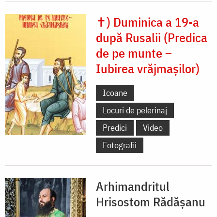
✝) Duminica a 19-a
după Rusalii (Predica
de pe munte –
Iubirea vrăjmașilor)
Icoane
Locuri de pelerinaj
Predici
Video
Fotografii
Arhimandritul
Hrisostom Rădăşanu