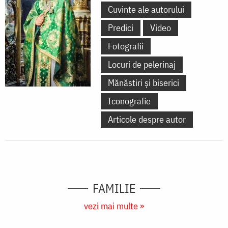
Cuvinte ale autorului
Predici
Video
Fotografii
Locuri de pelerinaj
Mănăstiri și biserici
Iconografie
Articole despre autor
FAMILIE
vezi mai multe »