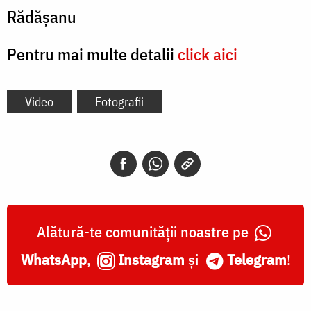
Rădăşanu
Pentru mai multe detalii
click aici
Video
Fotografii
Alătură-te comunității noastre pe
WhatsApp
,
Instagram
și
Telegram
!