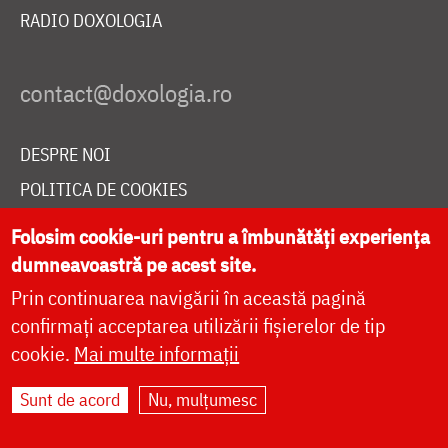
RADIO DOXOLOGIA
DESPRE NOI
POLITICA DE COOKIES
DONEAZĂ ONLINE PENTRU CATEDRALA NAȚIONALĂ
Folosim cookie-uri pentru a îmbunătăți experiența
dumneavoastră pe acest site.
Prin continuarea navigării în această pagină
LIVE
confirmați acceptarea utilizării fișierelor de tip
cookie.
Mai multe informații
Site dezvoltat de
DOXOLOGIA MEDIA
,
Sunt de acord
Nu, mulțumesc
Arhiepiscopia Iașilor | ©
doxologia.ro