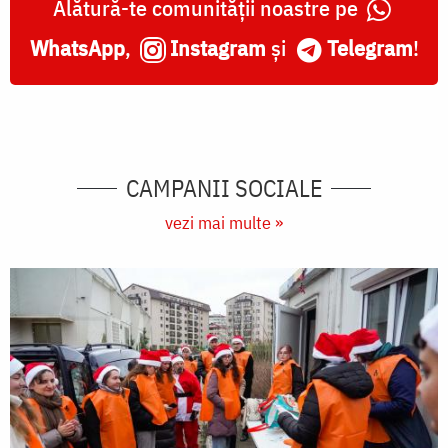
Alătură-te comunității noastre pe
WhatsApp
,
Instagram
și
Telegram
!
CAMPANII SOCIALE
vezi mai multe »