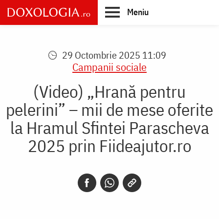
Skip
Meniu
to
main
Main
content
navigation
29 Octombrie 2025 11:09
Campanii sociale
(Video) „Hrană pentru
pelerini” – mii de mese oferite
la Hramul Sfintei Parascheva
2025 prin Fiideajutor.ro