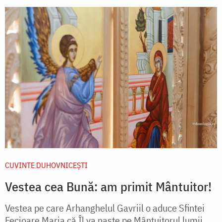
CUVINTE DUHOVNICEȘTI
Vestea cea Bună: am primit Mântuitor!
Vestea pe care Arhanghelul Gavriil o aduce Sfintei
Fecioare Maria că Îl va naște pe Mântuitorul lumii