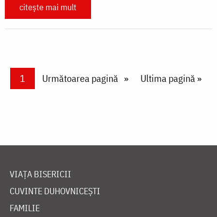
citește mai mult
Paginare
Current page
1
Next page
Următoarea pagină
Last page
Ultima pagină »
VIAȚA BISERICII
CUVINTE DUHOVNICEȘTI
FAMILIE