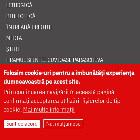
LITURGICĂ
BIBLIOTECĂ
ÎNTREABĂ PREOTUL
MEDIA
ȘTIRI
HRAMUL SFINTEI CUVIOASE PARASCHEVA
Folosim cookie-uri pentru a îmbunătăți experiența
dumneavoastră pe acest site.
AUTORI
Prin continuarea navigării în această pagină
PĂRINȚI DUHOVNICEȘTI
confirmați acceptarea utilizării fișierelor de tip
MAICI CU VIAȚĂ DUHOVNICEASCĂ
cookie.
Mai multe informații
TEMATICĂ
Sunt de acord
Nu, mulțumesc
SINAXAR ALFABETIC
MĂNĂSTIRI ȘI BISERICI