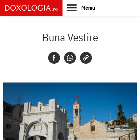
Skip
Meniu
to
main
Main
content
navigation
Buna Vestire