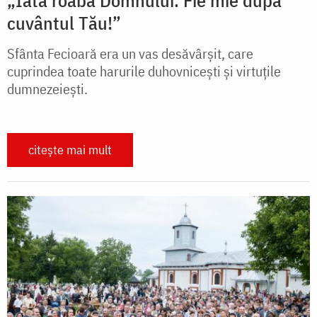
„Iată roaba Domnului. Fie mie după
cuvântul Tău!”
Sfânta Fecioară era un vas desăvârșit, care
cuprindea toate harurile duhovnicești și virtuțile
dumnezeiești.
citește mai mult