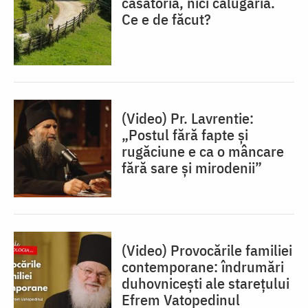
căsătoria, nici călugăria.
Ce e de făcut?
(Video) Pr. Lavrentie:
„Postul fără fapte și
rugăciune e ca o mâncare
fără sare și mirodenii”
(Video) Provocările familiei
contemporane: îndrumări
duhovnicești ale starețului
Efrem Vatopedinul