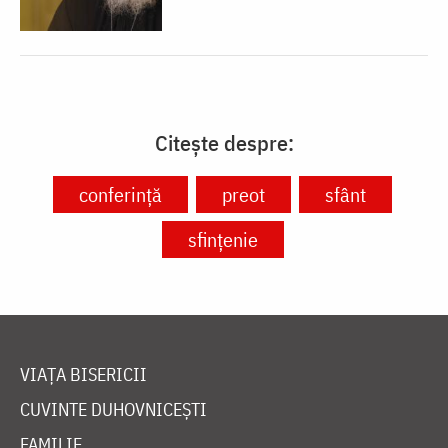
Citește despre:
conferință
preot
sfânt
sfințenie
VIAȚA BISERICII
CUVINTE DUHOVNICEȘTI
FAMILIE