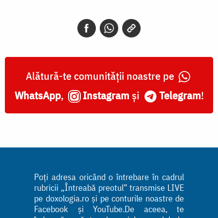
Alătură-te comunității noastre pe
WhatsApp
,
Instagram
și
Telegram
!
Poți adresa oricând o întrebare în cadrul
rubricii „Întreabă preotul” transmise LIVE
pe doxologia.ro și pe conturile noastre de
Facebook și YouTube.De aceea, te