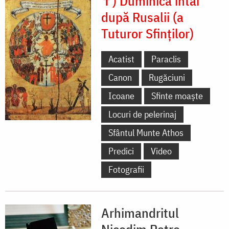
✝) Duminica întâi
după Rusalii (a
Tuturor Sfinților)
Acatist
Paraclis
Canon
Rugăciuni
Icoane
Sfinte moaște
Locuri de pelerinaj
Sfântul Munte Athos
Predici
Video
Fotografii
Arhimandritul