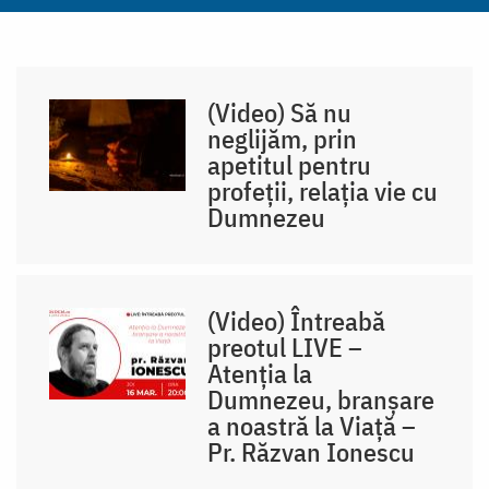
(Video) Să nu
neglijăm, prin
apetitul pentru
profeții, relația vie cu
Dumnezeu
(Video) Întreabă
preotul LIVE –
Atenția la
Dumnezeu, branșare
a noastră la Viață –
Pr. Răzvan Ionescu