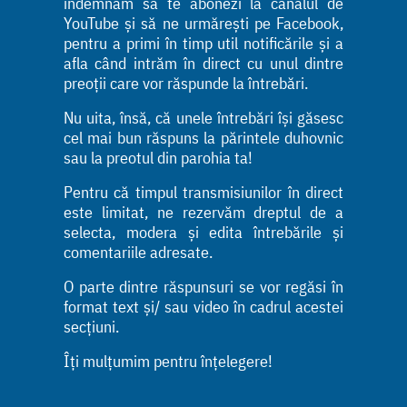
îndemnăm să te abonezi la canalul de
YouTube și să ne urmărești pe Facebook,
pentru a primi în timp util notificările și a
afla când intrăm în direct cu unul dintre
preoții care vor răspunde la întrebări.
Nu uita, însă, că unele întrebări își găsesc
cel mai bun răspuns la părintele duhovnic
sau la preotul din parohia ta!
Pentru că timpul transmisiunilor în direct
este limitat, ne rezervăm dreptul de a
selecta, modera și edita întrebările și
comentariile adresate.
O parte dintre răspunsuri se vor regăsi în
format text și/ sau video în cadrul acestei
secțiuni.
Îți mulțumim pentru înțelegere!