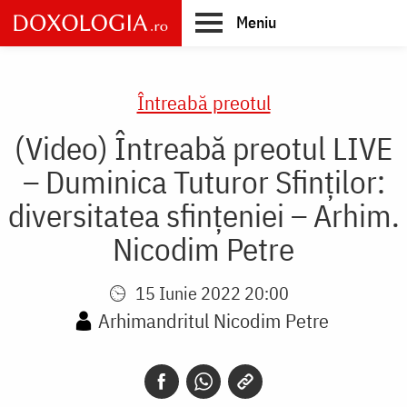
Skip
Meniu
to
main
Main
content
navigation
Întreabă preotul
(Video) Întreabă preotul LIVE
– Duminica Tuturor Sfinților:
diversitatea sfințeniei – Arhim.
Nicodim Petre
15 Iunie 2022 20:00
Arhimandritul Nicodim Petre