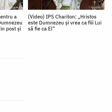
Pentru a
(Video) IPS Chariton: „Hristos
 Dumnezeu
este Dumnezeu și vrea ca fiii Lui
in post și
să fie ca El”