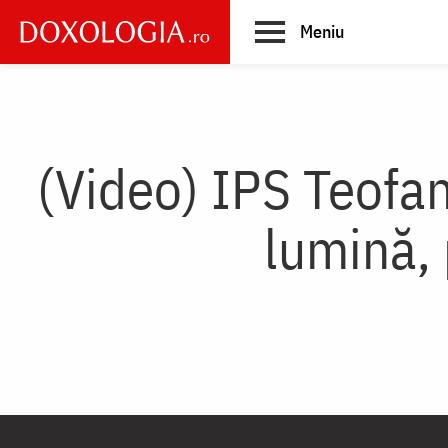
Skip
Meniu
to
main
Main
content
navigation
(Video) IPS Teofan
lumină, 