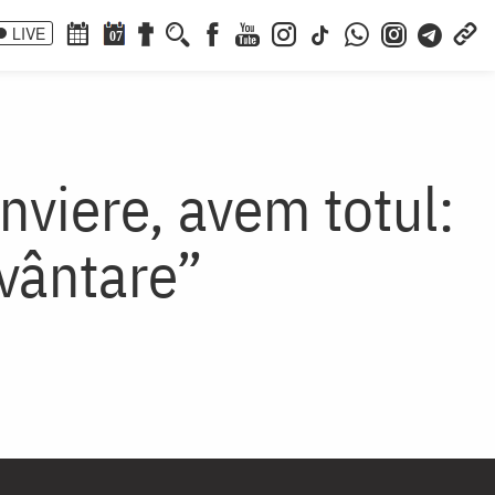
LIVE
07
nviere, avem totul:
uvântare”