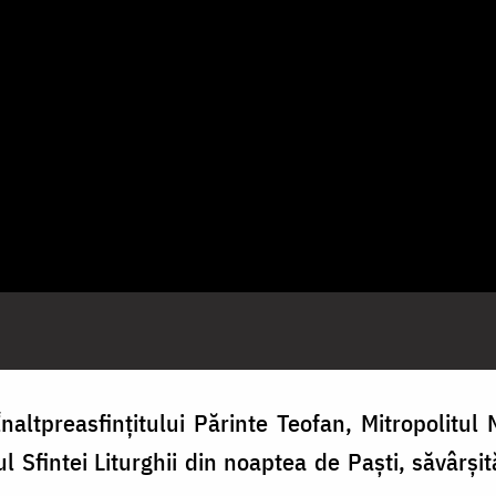
altpreasfințitului Părinte Teofan, Mitropolitul M
l Sfintei Liturghii din noaptea de Paști, săvârși