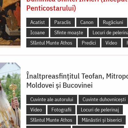
Penticostarului)
Acatist
Paraclis
Canon
Rugăciuni
Icoane
Sfinte moaște
Locuri de pelerin
Sfântul Munte Athos
Predici
Video
Înaltpreasfințitul Teofan, Mitropo
Moldovei și Bucovinei
Cuvinte ale autorului
Cuvinte duhovnicești
Video
Fotografii
Locuri de pelerinaj
Sfântul Munte Athos
Mănăstiri și biserici