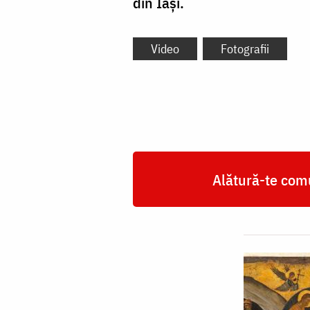
din Iași.
Video
Fotografii
Alătură-te comu