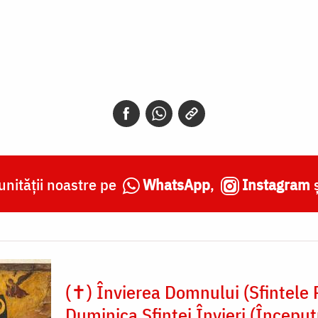
nității noastre pe
WhatsApp
,
Instagram
(✝) Învierea Domnului (Sfintele P
Duminica Sfintei Învieri (Început