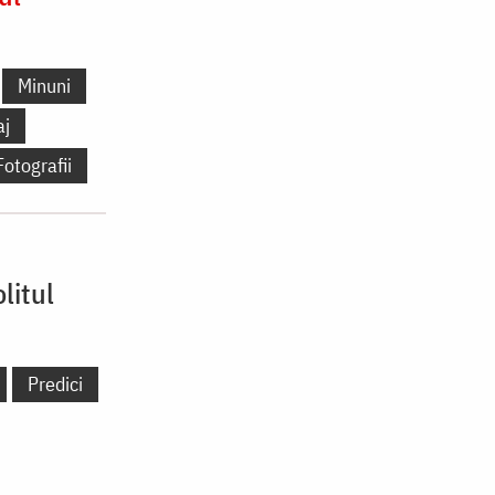
Minuni
aj
Fotografii
litul
Predici