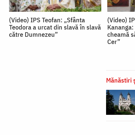
(Video) IPS Teofan: „Sfânta
(Video) I
Teodora a urcat din slavă în slavă
Kananga: 
către Dumnezeu”
cheamă să
Cer”
Mănăstiri ș