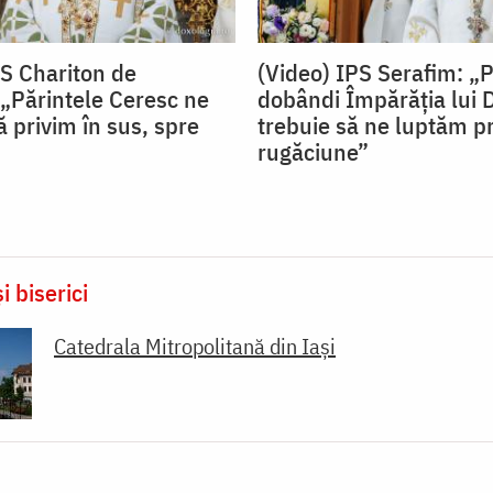
PS Chariton de
(Video) IPS Serafim: „
„Părintele Ceresc ne
dobândi Împărăția lui
 privim în sus, spre
trebuie să ne luptăm pr
rugăciune”
i biserici
Catedrala Mitropolitană din Iaşi