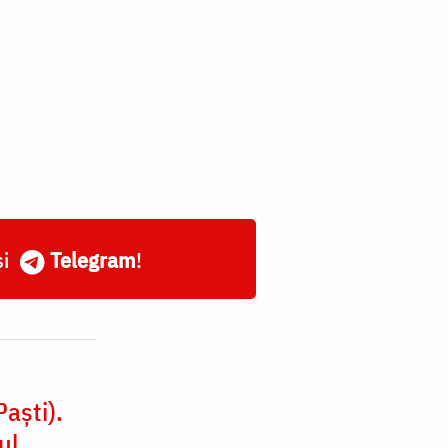
și
Telegram
!
aști).
ul