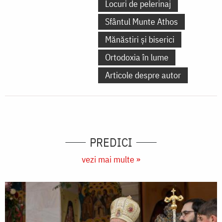
Locuri de pelerinaj
Sfântul Munte Athos
Mănăstiri și biserici
Ortodoxia în lume
Articole despre autor
PREDICI
vezi mai multe »