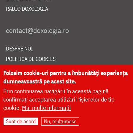
RADIO DOXOLOGIA
DESPRE NOI
POLITICA DE COOKIES
DONEAZĂ ONLINE PENTRU CATEDRALA NAȚIONALĂ
Folosim cookie-uri pentru a îmbunătăți experiența
dumneavoastră pe acest site.
Prin continuarea navigării în această pagină
LIVE
confirmați acceptarea utilizării fișierelor de tip
cookie.
Mai multe informații
Site dezvoltat de
DOXOLOGIA MEDIA
,
Sunt de acord
Nu, mulțumesc
Arhiepiscopia Iașilor | ©
doxologia.ro