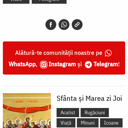
Alătură-te comunității noastre pe
WhatsApp
,
Instagram
și
Telegram
!
Sfânta și Marea zi Joi
Acatist
Rugăciuni
Viață
Minuni
Icoane