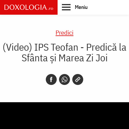
Skip
Meniu
to
main
Main
content
navigation
Predici
(Video) IPS Teofan - Predică la
Sfânta și Marea Zi Joi