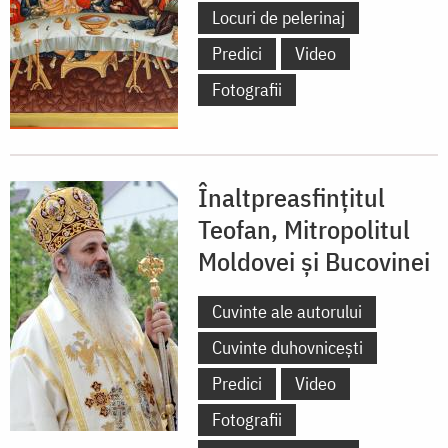
Locuri de pelerinaj
Predici
Video
Fotografii
Înaltpreasfințitul
Teofan, Mitropolitul
Moldovei și Bucovinei
Cuvinte ale autorului
Cuvinte duhovnicești
Predici
Video
Fotografii