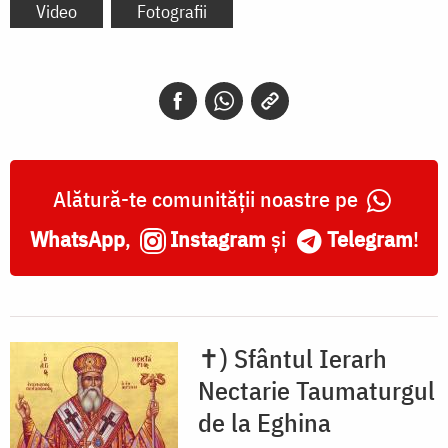
Video
Fotografii
Alătură-te comunității noastre pe
WhatsApp
,
Instagram
și
Telegram
!
✝) Sfântul Ierarh
Nectarie Taumaturgul
de la Eghina