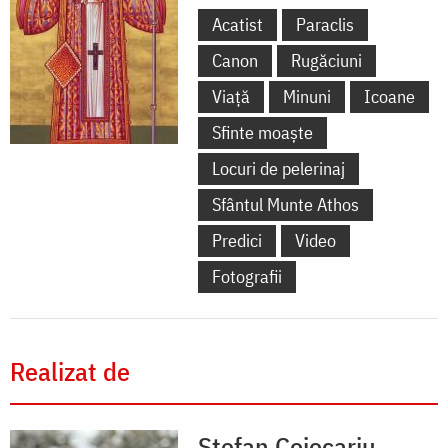
Acatist
Paraclis
Canon
Rugăciuni
Viață
Minuni
Icoane
Sfinte moaște
Locuri de pelerinaj
Sfântul Munte Athos
Predici
Video
Fotografii
Realizat de
Ștefan Cojocariu