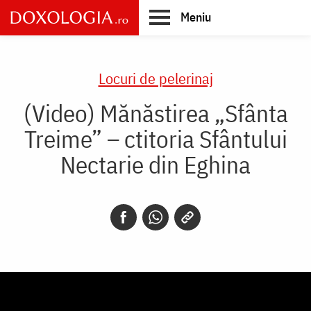
Skip
Meniu
to
main
Main
content
navigation
Locuri de pelerinaj
(Video) Mănăstirea „Sfânta
Treime” – ctitoria Sfântului
Nectarie din Eghina