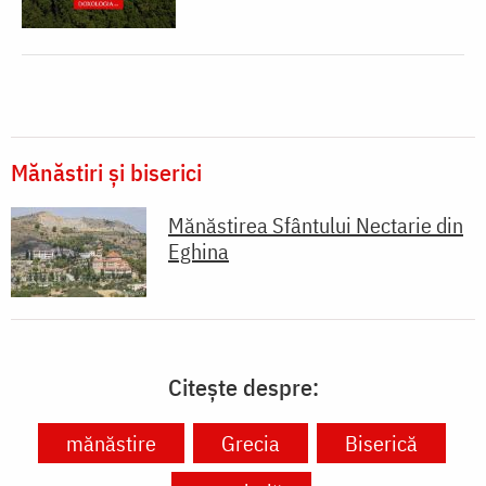
Mănăstiri și biserici
Mănăstirea Sfântului Nectarie din
Eghina
Citește despre:
mănăstire
Grecia
Biserică