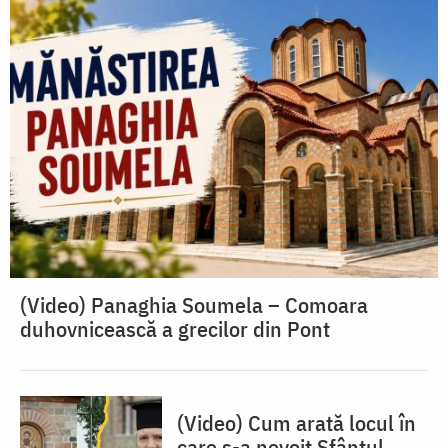
(Video) Panaghia Soumela – Comoara
duhovnicească a grecilor din Pont
(Video) Cum arată locul în
care s-a nevoit Sfântul