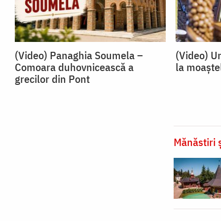
(Video) Panaghia Soumela –
(Video) U
Comoara duhovnicească a
la moaște
grecilor din Pont
Mănăstiri ș