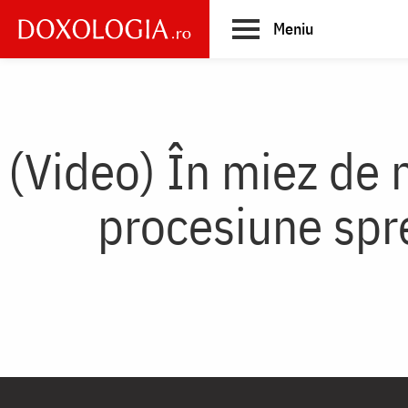
Skip
Meniu
to
main
Main
content
navigation
(Video) În miez de 
procesiune spre