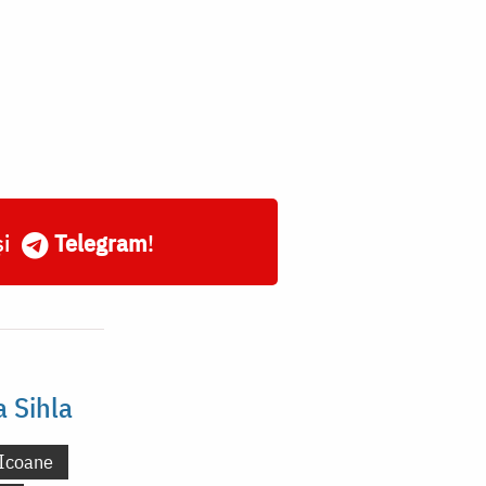
și
Telegram
!
a Sihla
Icoane