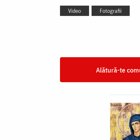
Video
Fotografii
Alătură-te comu