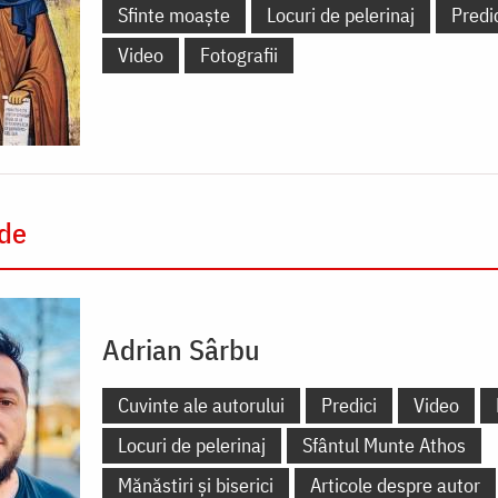
Sfinte moaște
Locuri de pelerinaj
Predi
Video
Fotografii
 de
Adrian Sârbu
Cuvinte ale autorului
Predici
Video
Locuri de pelerinaj
Sfântul Munte Athos
Mănăstiri și biserici
Articole despre autor