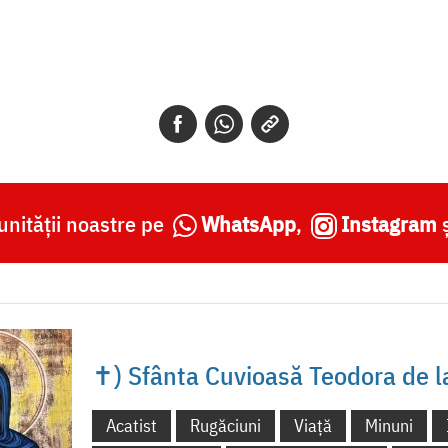
nității noastre pe
WhatsApp
,
Instagram
✝) Sfânta Cuvioasă Teodora de l
Acatist
Rugăciuni
Viață
Minuni