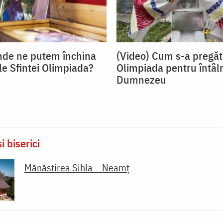
nde ne putem închina
(Video) Cum s-a pregăt
le Sfintei Olimpiada?
Olimpiada pentru întâl
Dumnezeu
i biserici
Mănăstirea Sihla – Neamț