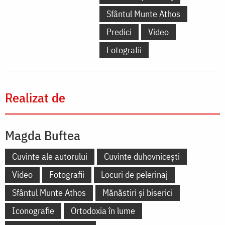
Sfântul Munte Athos
Predici
Video
Fotografii
Realizat de
Magda Buftea
Cuvinte ale autorului
Cuvinte duhovnicești
Video
Fotografii
Locuri de pelerinaj
Sfântul Munte Athos
Mănăstiri și biserici
Iconografie
Ortodoxia în lume