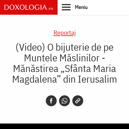
Skip
Meniu
to
main
Main
content
navigation
Reportaj
(Video) O bijuterie de pe
Muntele Măslinilor -
Mănăstirea „Sfânta Maria
Magdalena” din Ierusalim