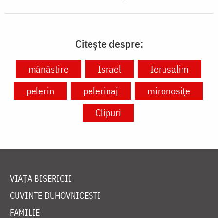
Citește despre:
mănăstire
Israel
Ierusalim
pelerin
pelerinaj
mironosițe
Clipuri
VIAȚA BISERICII
CUVINTE DUHOVNICEȘTI
FAMILIE