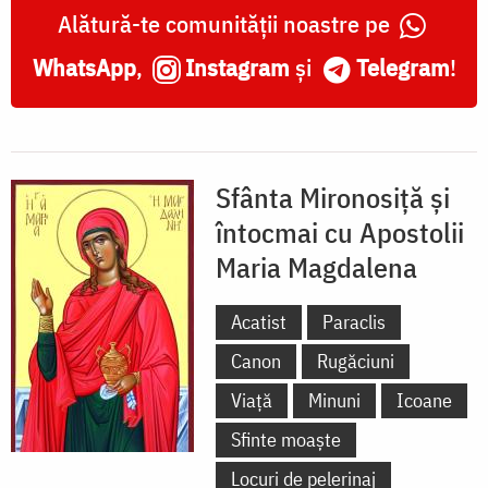
Alătură-te comunității noastre pe
WhatsApp
,
Instagram
și
Telegram
!
Sfânta Mironosiță și
întocmai cu Apostolii
Maria Magdalena
Acatist
Paraclis
Canon
Rugăciuni
Viață
Minuni
Icoane
Sfinte moaște
Locuri de pelerinaj