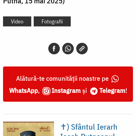
Putna, 15 mai 2025)
Video
Fotografii
Alătură-te comunității noastre pe
WhatsApp
,
Instagram
și
Telegram
!
✝) Sfântul Ierarh