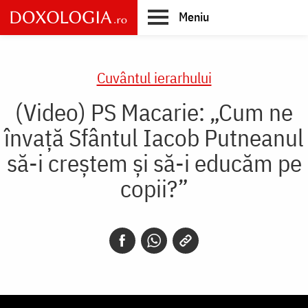
Skip
Meniu
to
main
Main
content
navigation
Cuvântul ierarhului
(Video) PS Macarie: „Cum ne
învață Sfântul Iacob Putneanul
să-i creștem și să-i educăm pe
copii?”