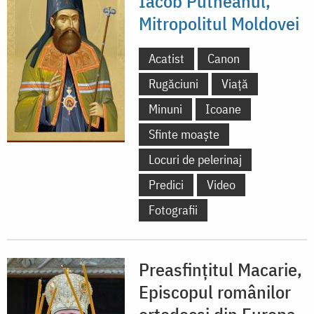
Iacob Putneanul,
Mitropolitul Moldovei
Acatist
Canon
Rugăciuni
Viață
Minuni
Icoane
Sfinte moaște
Locuri de pelerinaj
Predici
Video
Fotografii
Preasfințitul Macarie,
Episcopul românilor