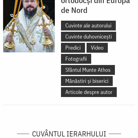
ortodocși din Europa
de Nord
Cuvinte ale autorului
Cuvinte duhovnicești
Predici
Video
Fotografii
Sfântul Munte Athos
Mănăstiri și biserici
Articole despre autor
CUVÂNTUL IERARHULUI