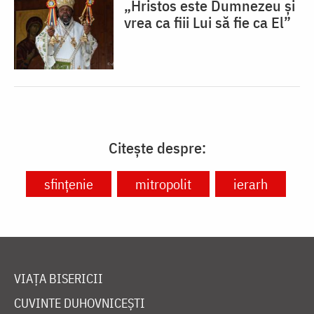
„Hristos este Dumnezeu și
vrea ca fiii Lui să fie ca El”
Citește despre:
sfințenie
mitropolit
ierarh
VIAȚA BISERICII
CUVINTE DUHOVNICEȘTI