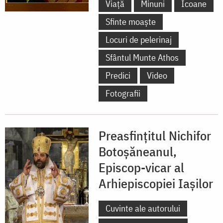
Viață
Minuni
Icoane
Sfinte moaște
Locuri de pelerinaj
Sfântul Munte Athos
Predici
Video
Fotografii
Preasfințitul Nichifor
Botoșăneanul,
Episcop-vicar al
Arhiepiscopiei Iașilor
Cuvinte ale autorului