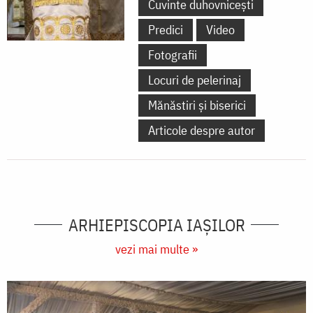
Cuvinte duhovnicești
Predici
Video
Fotografii
Locuri de pelerinaj
Mănăstiri și biserici
Articole despre autor
ARHIEPISCOPIA IAŞILOR
vezi mai multe »