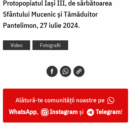
Protopopiatul Iași III, de sărbătoarea
Sfântului Mucenic și Tămăduitor
Pantelimon, 27 iulie 2024.
Video
Fotografii
Alătură-te comunității noastre pe
WhatsApp
,
Instagram
și
Telegram
!