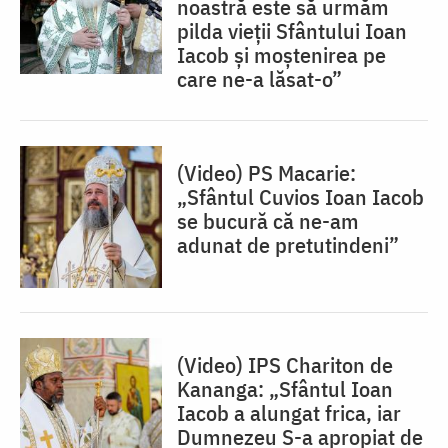
noastră este să urmăm
pilda vieții Sfântului Ioan
Iacob și moștenirea pe
care ne-a lăsat-o”
(Video) PS Macarie:
„Sfântul Cuvios Ioan Iacob
se bucură că ne-am
adunat de pretutindeni”
(Video) IPS Chariton de
Kananga: „Sfântul Ioan
Iacob a alungat frica, iar
Dumnezeu S-a apropiat de