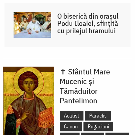
O biserică din orașul
Podu Iloaiei, sfințită
cu prilejul hramului
✝ Sfântul Mare
Mucenic și
Tămăduitor
Pantelimon
Acatist
Paraclis
Canon
Rugăciuni