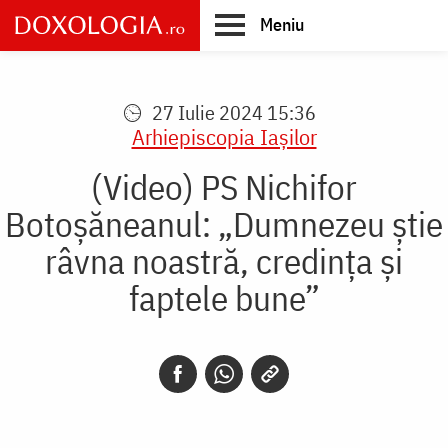
Skip
Meniu
to
main
Main
content
navigation
27 Iulie 2024 15:36
Arhiepiscopia Iaşilor
(Video) PS Nichifor
Botoșăneanul: „Dumnezeu știe
râvna noastră, credința și
faptele bune”