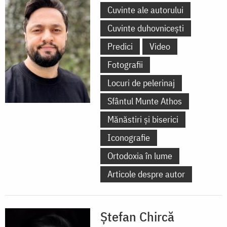
Cuvinte ale autorului
Cuvinte duhovnicești
Predici
Video
Fotografii
Locuri de pelerinaj
Sfântul Munte Athos
Mănăstiri și biserici
Iconografie
Ortodoxia în lume
Articole despre autor
Ștefan Chircă