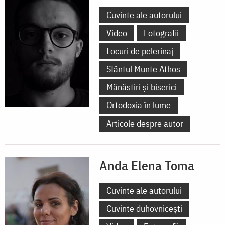
Cuvinte ale autorului
Video
Fotografii
Locuri de pelerinaj
Sfântul Munte Athos
Mănăstiri și biserici
Ortodoxia în lume
Articole despre autor
Anda Elena Toma
Cuvinte ale autorului
Cuvinte duhovnicești