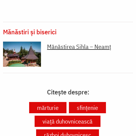
Mănăstiri și biserici
Mănăstirea Sihla – Neamț
Citește despre:
mărturie
sfințenie
viață duhovnicească
război duhovnicesc