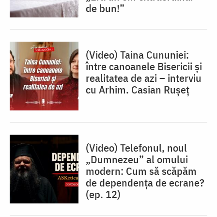
de bun!”
(Video) Taina Cununiei:
între canoanele Bisericii și
realitatea de azi – interviu
cu Arhim. Casian Rușeț
(Video) Telefonul, noul
„Dumnezeu” al omului
modern: Cum să scăpăm
de dependența de ecrane?
(ep. 12)