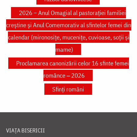
2026 – Anul Omagial al pastorației familiei
creștine și Anul Comemorativ al sfintelor femei din
calendar (mironosițe, mucenițe, cuvioase, soții și
mame)
Proclamarea canonizării celor 16 sfinte femei
românce ‒ 2026
Sfinți români
VIAȚA BISERICII