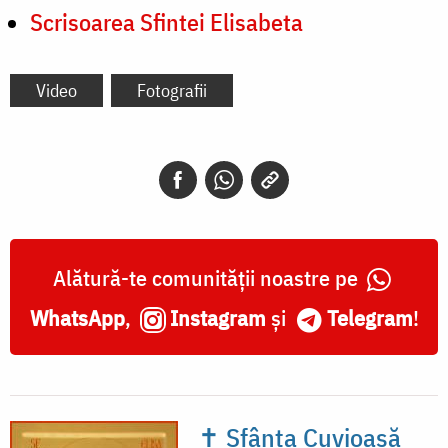
Scrisoarea Sfintei Elisabeta
Video
Fotografii
Alătură-te comunității noastre pe
WhatsApp
,
Instagram
și
Telegram
!
✝ Sfânta Cuvioasă