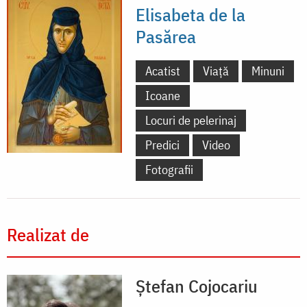
Elisabeta de la
Pasărea
Acatist
Viață
Minuni
Icoane
Locuri de pelerinaj
Predici
Video
Fotografii
Realizat de
Ștefan Cojocariu