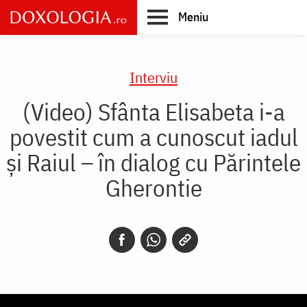
Skip
Meniu
to
main
Main
content
navigation
Interviu
(Video) Sfânta Elisabeta i-a
povestit cum a cunoscut iadul
și Raiul – în dialog cu Părintele
Gherontie