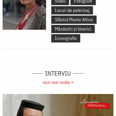
Video
Fotografii
Locuri de pelerinaj
Sfântul Munte Athos
Mănăstiri și biserici
Iconografie
INTERVIU
vezi mai multe »