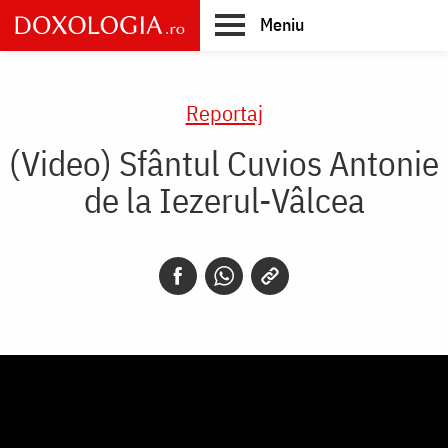
Skip
Meniu
to
main
Main
content
navigation
Reportaj
(Video) Sfântul Cuvios Antonie
de la Iezerul-Vâlcea