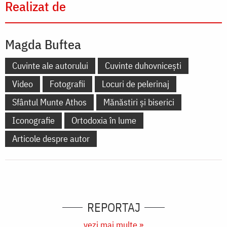
Realizat de
Magda Buftea
Cuvinte ale autorului
Cuvinte duhovnicești
Video
Fotografii
Locuri de pelerinaj
Sfântul Munte Athos
Mănăstiri și biserici
Iconografie
Ortodoxia în lume
Articole despre autor
REPORTAJ
vezi mai multe »