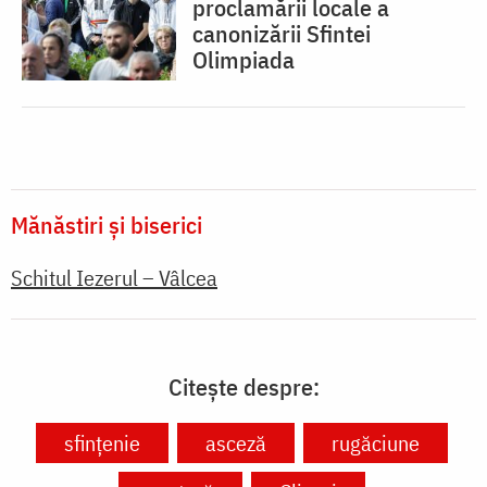
proclamării locale a
canonizării Sfintei
Olimpiada
Mănăstiri și biserici
Schitul Iezerul – Vâlcea
Citește despre:
sfințenie
asceză
rugăciune