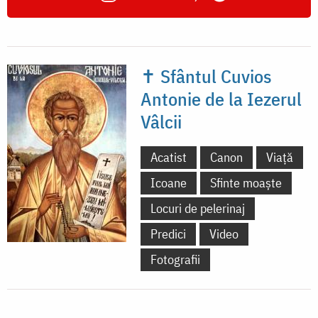
✝ Sfântul Cuvios
Antonie de la Iezerul
Vâlcii
Acatist
Canon
Viață
Icoane
Sfinte moaște
Locuri de pelerinaj
Predici
Video
Fotografii