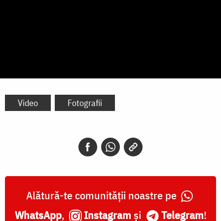
Video
Fotografii
Alătură-te comunității noastre pe
WhatsApp
,
Instagram
și
Telegram
!