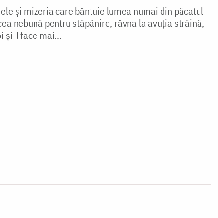
aiele şi mizeria care bântuie lumea numai din păcatul
ea nebună pentru stăpânire, râvna la avuţia străină,
 şi-l face mai...