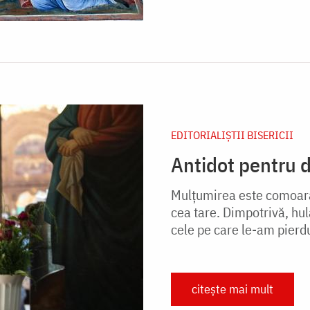
EDITORIALIȘTII BISERICII
Antidot pentru 
Mulțumirea este comoara
cea tare. Dimpotrivă, hul
cele pe care le-am pierdu
citește mai mult