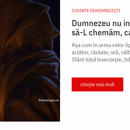
CUVINTE DUHOVNICEȘTI
Dumnezeu nu intr
să-L chemăm, ca
Așa cum în urma celor li
arzător, răutate, ură, săl
Sfânt totul înverzește, înf
citește mai mult