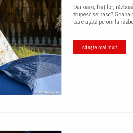
Dar oare, fraţilor, războ
trupesc se nasc? Goana c
care aţâţă pe om la război
citește mai mult