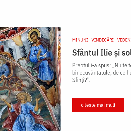
MINUNI - VINDECĂRI - VEDEN
Sfântul Ilie și s
Preotul i-a spus: „Nu te t
binecuvântatule, de ce hu
Sfinți?”.
citește mai mult