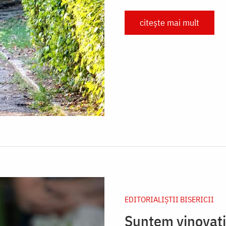
citește mai mult
EDITORIALIȘTII BISERICII
Suntem vinovați