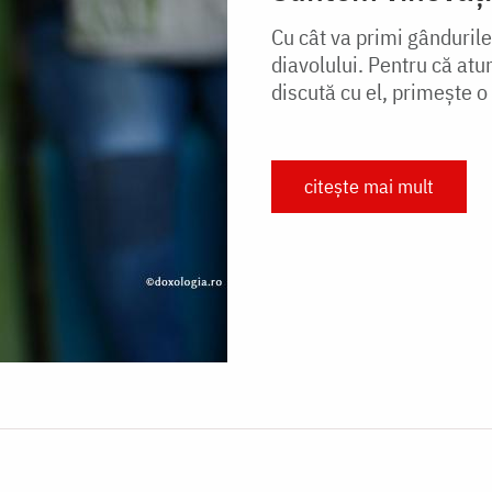
Cu cât va primi gândurile
diavolului. Pentru că atun
discută cu el, primește 
citește mai mult