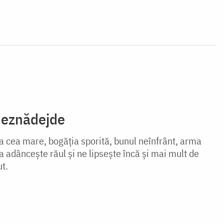
deznădejde
 cea mare, bogăția sporită, bunul neînfrânt, arma
a adâncește răul și ne lipsește încă și mai mult de
t.