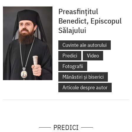
Preasfințitul
Benedict, Episcopul
Sălajului
Cuvinte ale autorului
Predici
Video
Fotografii
Mănăstiri și biserici
Articole despre autor
PREDICI