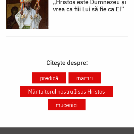
„Hristos este Dumnezeu și
vrea ca fiii Lui să fie ca El”
Citește despre:
predică
martiri
Mântuitorul nostru Iisus Hristos
mucenici