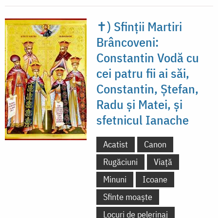
✝) Sfinții Martiri
Brâncoveni:
Constantin Vodă cu
cei patru fii ai săi,
Constantin, Ștefan,
Radu și Matei, și
sfetnicul Ianache
Acatist
Canon
Rugăciuni
Viață
Minuni
Icoane
Sfinte moaște
Locuri de pelerinaj