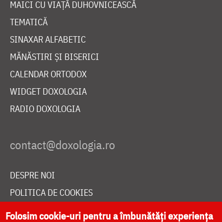
MAICI CU VIAȚĂ DUHOVNICEASCĂ
TEMATICĂ
SINAXAR ALFABETIC
MĂNĂSTIRI ȘI BISERICI
CALENDAR ORTODOX
WIDGET DOXOLOGIA
RADIO DOXOLOGIA
DESPRE NOI
POLITICA DE COOKIES
DONEAZĂ ONLINE PENTRU CATEDRALA NAȚIONALĂ
Folosim cookie-uri pentru a îmbunătăți experiența