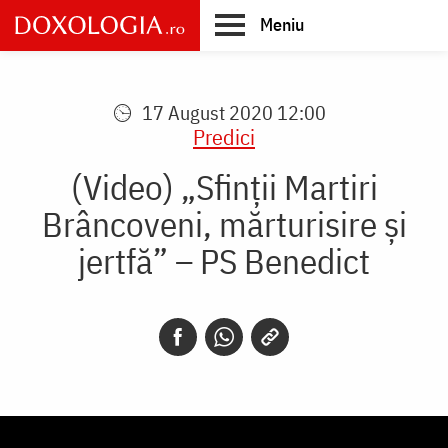
Skip
Meniu
to
main
Main
content
navigation
17 August 2020 12:00
Predici
(Video) „Sfinții Martiri
Brâncoveni, mărturisire și
jertfă” – PS Benedict