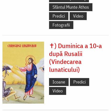
Sfântul Munte Athos
Predici
Video
Fotografii
✝) Duminica a 10-a
după Rusalii
(Vindecarea
lunaticului)
Icoane
Predici
Video