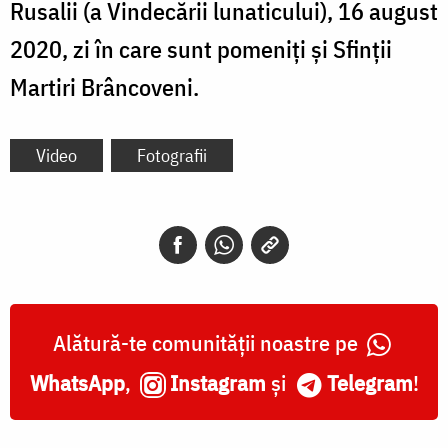
Rusalii (a Vindecării lunaticului), 16 august
2020, zi în care sunt pomeniți și Sfinții
Martiri Brâncoveni.
Video
Fotografii
Alătură-te comunității noastre pe
WhatsApp
,
Instagram
și
Telegram
!