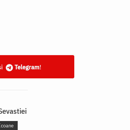
și
Telegram
!
Sevastiei
Icoane