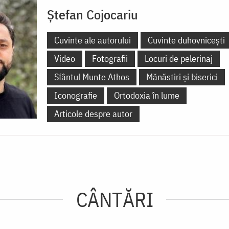
Ștefan Cojocariu
Cuvinte ale autorului
Cuvinte duhovnicești
Video
Fotografii
Locuri de pelerinaj
Sfântul Munte Athos
Mănăstiri și biserici
Iconografie
Ortodoxia în lume
Articole despre autor
CÂNTĂRI