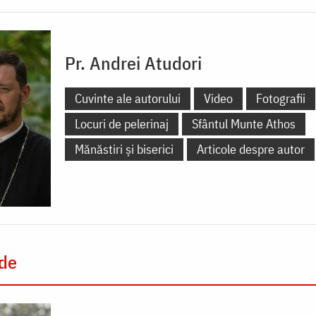
Pr. Andrei Atudori
Cuvinte ale autorului
Video
Fotografii
Locuri de pelerinaj
Sfântul Munte Athos
Mănăstiri și biserici
Articole despre autor
 de