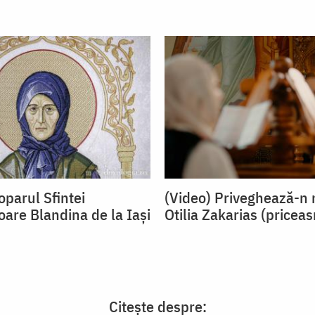
oparul Sfintei
(Video) Priveghează-n 
oare Blandina de la Iași
Otilia Zakarias (pricea
Citește despre: