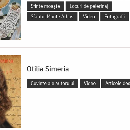
Sfinte moaște
Locuri de pelerinaj
Sfântul Munte Athos
Video
Fotografii
Otilia Simeria
Cuvinte ale autorului
Video
Articole de