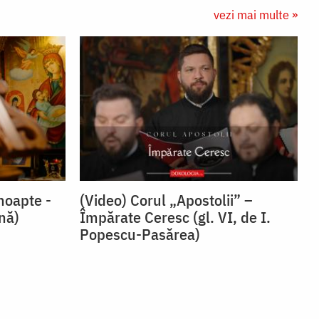
vezi mai multe »
noapte -
(Video) Corul „Apostolii” –
snă)
⁠Împărate Ceresc (gl. VI, de I.
Popescu-Pasărea)