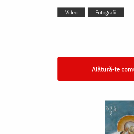
Video
Fotografii
Alătură-te comu