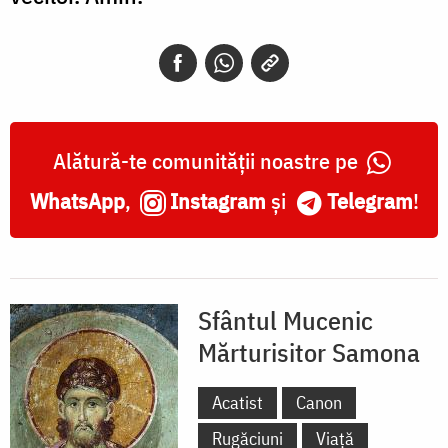
Alătură-te comunității noastre pe
WhatsApp
,
Instagram
și
Telegram
!
Sfântul Mucenic
Mărturisitor Samona
Acatist
Canon
Rugăciuni
Viață