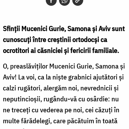
Sfinţii Mucenici Gurie, Samona şi Aviv sunt
cunoscuţi între creştinii ortodocşi ca
ocrotitori ai căsniciei şi fericirii familiale.
O, preaslăviţilor Mucenici Gurie, Samona şi
Aviv! La voi, ca la nişte grabnici ajutători şi
calzi rugători, alergăm noi, nevrednicii şi
neputincioşii, rugându-vă cu osârdie: nu
ne treceţi cu vederea pe noi, cei căzuţi în
multe fărădelegi, care păcătuim în toată