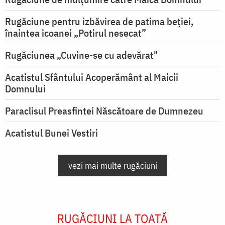
Rugăciune pentru izbăvirea de patima beției,
înaintea icoanei „Potirul nesecat”
Rugăciunea „Cuvine-se cu adevărat"
Acatistul Sfântului Acoperământ al Maicii
Domnului
Paraclisul Preasfintei Născătoare de Dumnezeu
Acatistul Bunei Vestiri
vezi mai multe rugăciuni
RUGĂCIUNI LA TOATĂ