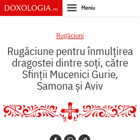
Skip
Meniu
to
main
Main
content
navigation
Rugăciuni
Rugăciune pentru înmulţirea
dragostei dintre soţi, către
Sfinţii Mucenici Gurie,
Samona şi Aviv