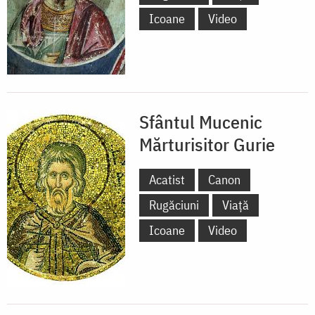
Icoane
Video
Sfântul Mucenic
Mărturisitor Gurie
Acatist
Canon
Rugăciuni
Viață
Icoane
Video