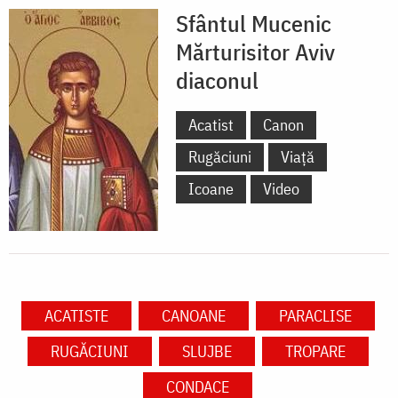
Sfântul Mucenic
Mărturisitor Aviv
diaconul
Acatist
Canon
Rugăciuni
Viață
Icoane
Video
ACATISTE
CANOANE
PARACLISE
RUGĂCIUNI
SLUJBE
TROPARE
CONDACE