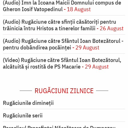
(Audio) Imn la Icoana Maicii Domnului compus de
Gheron Iosif Vatopedinul
- 18 August
(Audio) Rugăciune către sfinții căsătoriți pentru
trăinicia întru Hristos a tinerelor familii
- 26 August
(Audio) Rugăciune către Sfântul Ioan Botezătorul -
pentru dobândirea pocăinței
- 29 August
(Video) Rugăciune către Sfântul Ioan Botezătorul,
alcătuită și rostită de PS Macarie
- 29 August
RUGĂCIUNI ZILNICE
Rugăciunile dimineții
Rugăciunile serii
Paraclisul Preasfintei Născătoare de Dumnezeu