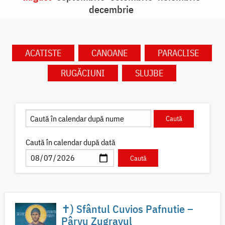
decembrie
ACATISTE
CANOANE
PARACLISE
RUGĂCIUNI
SLUJBE
Caută în calendar după dată
✝) Sfântul Cuvios Pafnutie –
Pârvu Zugravul