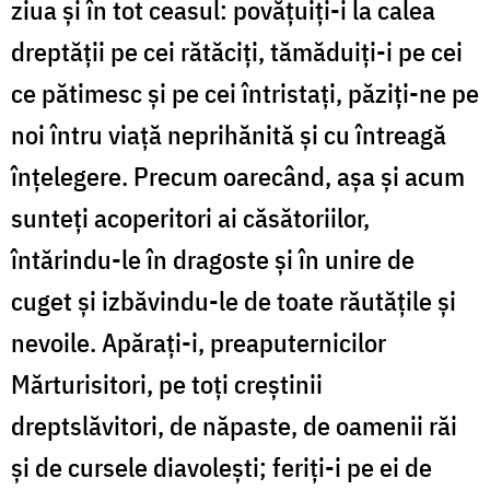
ziua şi în tot ceasul: povăţuiţi-i la calea
dreptăţii pe cei rătăciţi, tămăduiţi-i pe cei
ce pătimesc şi pe cei întristaţi, păziţi-ne pe
noi întru viaţă neprihănită şi cu întreagă
înţelegere. Precum oarecând, aşa şi acum
sunteţi acoperitori ai căsătoriilor,
întărindu-le în dragoste şi în unire de
cuget şi izbăvindu-le de toate răutăţile şi
nevoile. Apăraţi-i, preaputernicilor
Mărturisitori, pe toţi creştinii
dreptslăvitori, de năpaste, de oamenii răi
şi de cursele diavoleşti; feriţi-i pe ei de