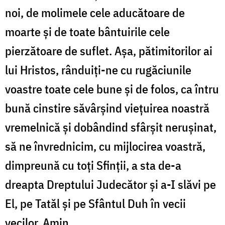
noi, de molimele cele aducătoare de
moarte şi de toate bântuirile cele
pierzătoare de suflet. Aşa, pătimitorilor ai
lui Hristos, rânduiţi-ne cu rugăciunile
voastre toate cele bune şi de folos, ca întru
bună cinstire săvârşind vieţuirea noastră
vremelnică şi dobândind sfârşit neruşinat,
să ne învrednicim, cu mijlocirea voastră,
dimpreună cu toţi Sfinţii, a sta de-a
dreapta Dreptului Judecător şi a-I slăvi pe
El, pe Tatăl şi pe Sfântul Duh în vecii
vecilor. Amin.