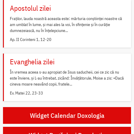
Apostolul zilei
Fraților, lauda noastră aceasta este: mărturia conștiinței noastre că
am umblat în lume, și mai ales la voi, în sfințenie și în curăție
dumnezeiască, nu în înțelepciune...
Ap. II Corinteni 1, 12-20
Evanghelia zilei
În vremea aceea s-au apropiat de Iisus saducheii, cei ce zic că nu
este înviere, și L-au întrebat, zicând: Învățătorule, Moise a zis: «Dacă
cineva moare neavând copii, fratele...
Ev. Matei 22, 23-33
Widget Calendar Doxologia