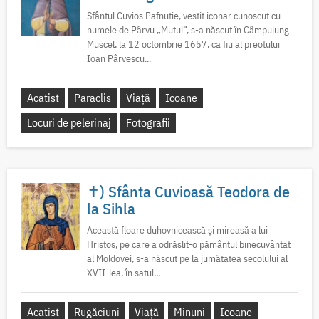
Sfântul Cuvios Pafnutie, vestit iconar cunoscut cu
numele de Pârvu „Mutul”, s-a născut în Câmpulung
Muscel, la 12 octombrie 1657, ca fiu al preotului
Ioan Pârvescu...
Acatist
Paraclis
Viață
Icoane
Locuri de pelerinaj
Fotografii
✝) Sfânta Cuvioasă Teodora de
la Sihla
Această floare duhovnicească și mireasă a lui
Hristos, pe care a odrăslit-o pământul binecuvântat
al Moldovei, s-a născut pe la jumătatea secolului al
XVII-lea, în satul...
Acatist
Rugăciuni
Viață
Minuni
Icoane