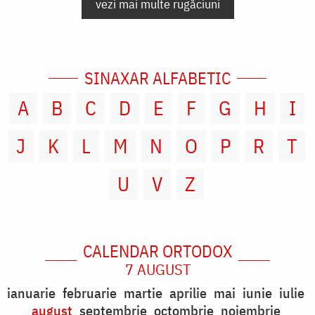
vezi mai multe rugăciuni
SINAXAR ALFABETIC
A
B
C
D
E
F
G
H
I
J
K
L
M
N
O
P
R
T
U
V
Z
CALENDAR ORTODOX
7 AUGUST
ianuarie
februarie
martie
aprilie
mai
iunie
iulie
august
septembrie
octombrie
noiembrie