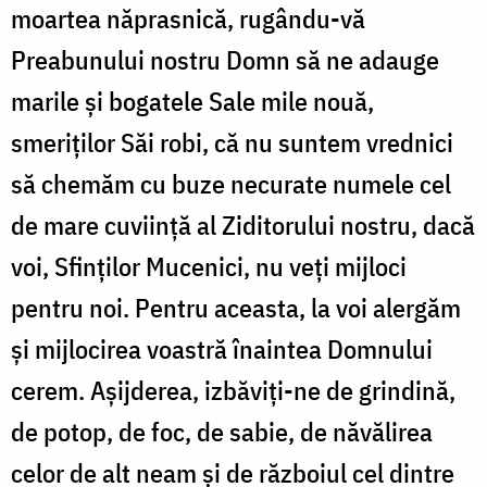
moartea năprasnică, rugându-vă
Preabunului nostru Domn să ne adauge
marile şi bogatele Sale mile nouă,
smeriţilor Săi robi, că nu suntem vrednici
să chemăm cu buze necurate numele cel
de mare cuviinţă al Ziditorului nostru, dacă
voi, Sfinţilor Mucenici, nu veţi mijloci
pentru noi. Pentru aceasta, la voi alergăm
şi mijlocirea voastră înaintea Domnului
cerem. Aşijderea, izbăviţi-ne de grindină,
de potop, de foc, de sabie, de năvălirea
celor de alt neam şi de războiul cel dintre