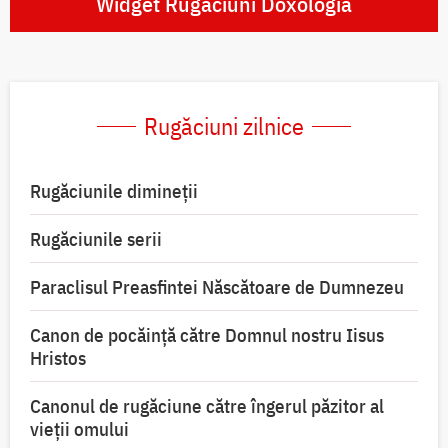
Widget Rugăciuni Doxologia
Rugăciuni zilnice
Rugăciunile dimineții
Rugăciunile serii
Paraclisul Preasfintei Născătoare de Dumnezeu
Canon de pocăință către Domnul nostru Iisus
Hristos
Canonul de rugăciune către îngerul păzitor al
vieții omului