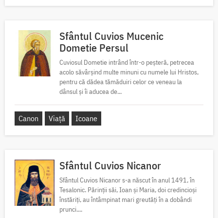
Sfântul Cuvios Mucenic
Dometie Persul
Cuviosul Dometie intrând într-o peșteră, petrecea
acolo săvârșind multe minuni cu numele lui Hristos,
pentru că dădea tămăduiri celor ce veneau la
dânsul și îi aducea de...
Canon
Viață
Icoane
Sfântul Cuvios Nicanor
Sfântul Cuvios Nicanor s-a născut în anul 1491, în
Tesalonic. Părinții săi, Ioan și Maria, doi credincioși
înstăriți, au întâmpinat mari greutăți în a dobândi
prunci....