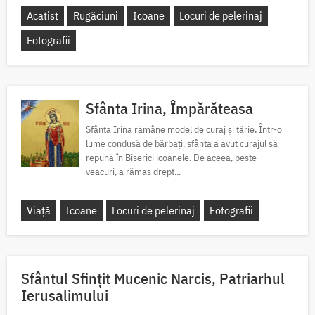
Acatist
Rugăciuni
Icoane
Locuri de pelerinaj
Fotografii
Sfânta Irina, Împărăteasa
Sfânta Irina rămâne model de curaj și tărie. Într-o
lume condusă de bărbați, sfânta a avut curajul să
repună în Biserici icoanele. De aceea, peste
veacuri, a rămas drept...
Viață
Icoane
Locuri de pelerinaj
Fotografii
Sfântul Sfinţit Mucenic Narcis, Patriarhul
Ierusalimului