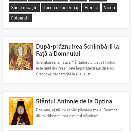
Sfinte moaște
Locuri de pelerinaj
Predici
Video
Fotografii
După-prăznuirea Schimbării la
Față a Domnului
Schimbarea la Față a Mântuitorului Iisus Hristos
este unul din Praznicele împărătești ale Bisericii
Ortodoxe, sărbătorită la 6 august.
Sfântul Antonie de la Optina
Doamne, ajută-mi să văd păcatele mele; Doamne,
dă-mi răbdare, mărinimie şi blândeţe!