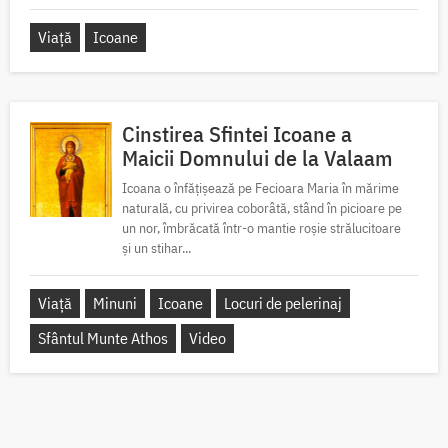
Viață
Icoane
Cinstirea Sfintei Icoane a
Maicii Domnului de la Valaam
Icoana o înfățișează pe Fecioara Maria în mărime
naturală, cu privirea coborâtă, stând în picioare pe
un nor, îmbrăcată într-o mantie roșie strălucitoare
și un stihar...
Viață
Minuni
Icoane
Locuri de pelerinaj
Sfântul Munte Athos
Video