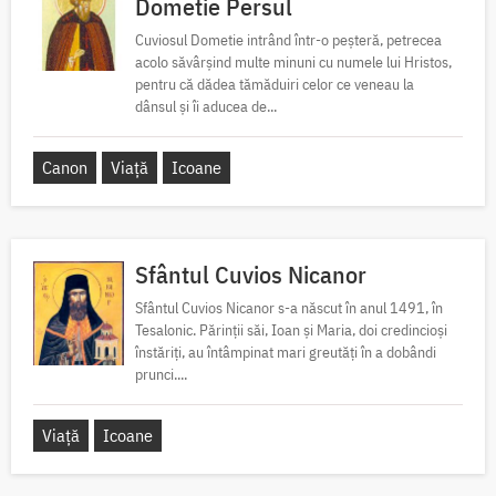
Dometie Persul
Cuviosul Dometie intrând într-o peșteră, petrecea
acolo săvârșind multe minuni cu numele lui Hristos,
pentru că dădea tămăduiri celor ce veneau la
dânsul și îi aducea de...
Canon
Viață
Icoane
Sfântul Cuvios Nicanor
Sfântul Cuvios Nicanor s-a născut în anul 1491, în
Tesalonic. Părinții săi, Ioan și Maria, doi credincioși
înstăriți, au întâmpinat mari greutăți în a dobândi
prunci....
Viață
Icoane