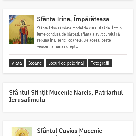
Sfânta Irina, Împărăteasa
Sfânta Irina rămâne model de curaj și tărie. Într-o
lume condusă de bărbați, sfânta a avut curajul să
repună în Biserici icoanele. De aceea, peste
veacuri, a rămas drept...
Viață
Icoane
Locuri de pelerinaj
Fotografii
Sfântul Sfinţit Mucenic Narcis, Patriarhul
Ierusalimului
Sfântul Cuvios Mucenic