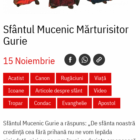
Sfântul Mucenic Mărturisitor
Gurie
15 Noiembrie
Acatist
Canon
Rugăciuni
Viață
Icoane
Articole despre sfânt
Video
Tropar
Condac
Evanghelie
Apostol
Sfântul Mucenic Gurie a răspuns: „De sfânta noastră
credință cea fără prihană nu ne vom lepăda