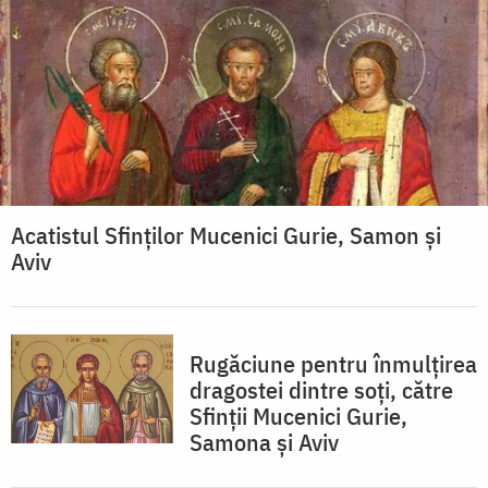
Acatistul Sfinţilor Mucenici Gurie, Samon şi
Aviv
Rugăciune pentru înmulţirea
dragostei dintre soţi, către
Sfinţii Mucenici Gurie,
Samona şi Aviv