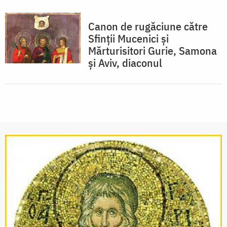
Canon de rugăciune către
Sfinţii Mucenici şi
Mărturisitori Gurie, Samona
şi Aviv, diaconul