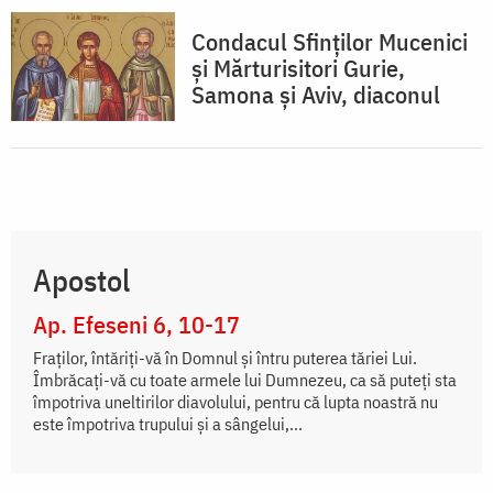
Condacul Sfinţilor Mucenici
şi Mărturisitori Gurie,
Samona şi Aviv, diaconul
Apostol
Ap. Efeseni 6, 10-17
Fraților, întăriți-vă în Domnul și întru puterea tăriei Lui.
Îmbrăcați-vă cu toate armele lui Dumnezeu, ca să puteți sta
împotriva uneltirilor diavolului, pentru că lupta noastră nu
este împotriva trupului și a sângelui,...