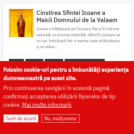
Cinstirea Sfintei Icoane a
Maicii Domnului de la Valaam
Icoana o înfățișează pe Fecioara Maria în mărime
naturală, cu privirea coborâtă, stând în picioare pe
un nor, îmbrăcată într-o mantie roșie strălucitoare
și un stihar...
Viață
Minuni
Icoane
Locuri de pelerinaj
Folosim cookie-uri pentru a îmbunătăți experiența
Sfântul Munte Athos
Video
dumneavoastră pe acest site.
Prin continuarea navigării în această pagină
confirmați acceptarea utilizării fișierelor de tip
cookie.
Mai multe informații
Apostolul zilei
Sunt de acord
Nu, mulțumesc
Fraților, lauda noastră aceasta este: mărturia conștiinței noastre că
am umblat în lume, și mai ales la voi, în sfințenie și în curăție