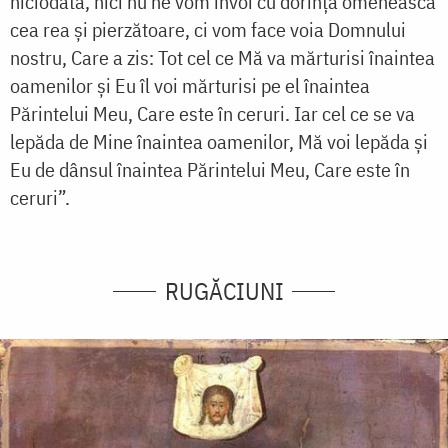
niciodată, nici nu ne vom învoi cu dorința omenească
cea rea și pierzătoare, ci vom face voia Domnului
nostru, Care a zis: Tot cel ce Mă va mărturisi înaintea
oamenilor și Eu îl voi mărturisi pe el înaintea
Părintelui Meu, Care este în ceruri. Iar cel ce se va
lepăda de Mine înaintea oamenilor, Mă voi lepăda și
Eu de dânsul înaintea Părintelui Meu, Care este în
ceruri”.
RUGĂCIUNI