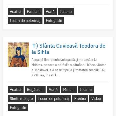
Acatist
Paraclis
Viață
Icoane
Locuri de pelerinaj
Fotografii
✝) Sfânta Cuvioasă Teodora de
la Sihla
Această floare duhovnicească și mireasă a lui
Hristos, pe care a odrăslit-o pământul binecuvântat
al Moldovei, s-a născut pe la jumătatea secolului al
XVII-lea, în satul...
Acatist
Rugăciuni
Viață
Minuni
Icoane
Sfinte moaște
Locuri de pelerinaj
Predici
Video
Fotografii