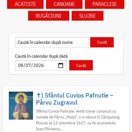
ACATISTE
CANOANE
PARACLISE
RUGĂCIUNI
SLUJBE
Caută în calendar după dată
✝) Sfântul Cuvios Pafnutie –
Pârvu Zugravul
Sfântul Cuvios Pafnutie, vestit iconar cunoscut cu
numele de Pârvu „Mutul”, s-a născut în Câmpulung
Muscel, la 12 octombrie 1657, ca fiu al preotului
Ioan Pârvescu...