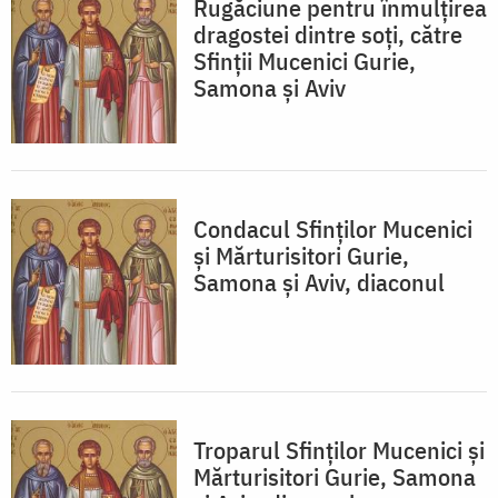
Rugăciune pentru înmulţirea
dragostei dintre soţi, către
Sfinţii Mucenici Gurie,
Samona şi Aviv
Condacul Sfinţilor Mucenici
şi Mărturisitori Gurie,
Samona şi Aviv, diaconul
Troparul Sfinţilor Mucenici şi
Mărturisitori Gurie, Samona