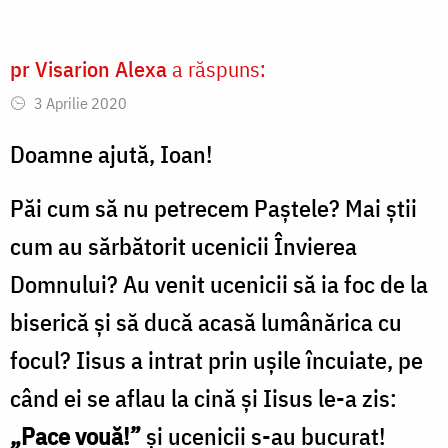
pr Visarion Alexa
a răspuns:
3 Aprilie 2020
Doamne ajută, Ioan!
Păi cum să nu petrecem Paștele? Mai știi
cum au sărbătorit ucenicii Învierea
Domnului? Au venit ucenicii să ia foc de la
biserică și să ducă acasă lumânărica cu
focul? Iisus a intrat prin ușile încuiate, pe
când ei se aflau la cină și Iisus le-a zis:
„
Pace vouă!”
și ucenicii s-au bucurat!