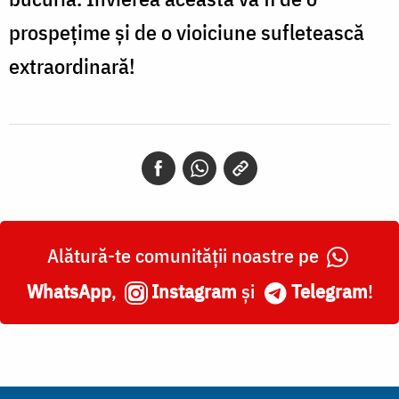
prospețime și de o vioiciune sufletească
extraordinară!
Alătură-te comunității noastre pe
WhatsApp
,
Instagram
și
Telegram
!