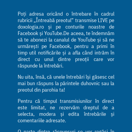
Poți adresa oricând o întrebare în cadrul
rubricii „Întreabă preotul” transmise LIVE pe
doxologia.ro și pe conturile noastre de
Facebook și YouTube.De aceea, te îndemnăm
să te abonezi la canalul de YouTube și să ne
urmărești pe Facebook, pentru a primi în
timp util notificările și a afla când intrăm în
direct cu unul dintre preoții care vor
răspunde la întrebări.
Nu uita, însă, că unele întrebări își găsesc cel
mai bun răspuns la părintele duhovnic sau la
preotul din parohia ta!
Pentru că timpul transmisiunilor în direct
este limitat, ne rezervăm dreptul de a
selecta, modera și edita întrebările și
comentariile adresate.
O parte dintre răspunsuri se vor regăsi în