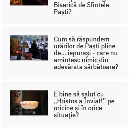
Biserică de Sfintele
Paști?
Cum să răspundem
urărilor de Paști pline
de... iepurași - care nu
amintesc nimic din
adevărata sărbătoare?
E bine să salut cu
„Hristos a Înviat!” pe
oricine și în orice
situație?