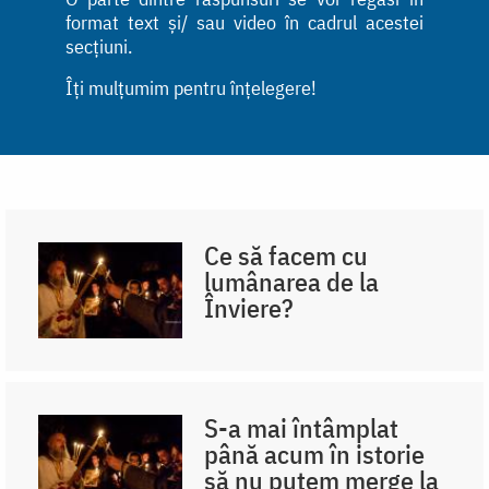
format text și/ sau video în cadrul acestei
secțiuni.
Îți mulțumim pentru înțelegere!
Ce să facem cu
lumânarea de la
Înviere?
S-a mai întâmplat
până acum în istorie
să nu putem merge la