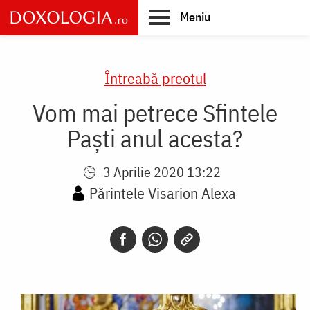
Skip
Meniu
to
main
Main
content
navigation
Întreabă preotul
Vom mai petrece Sfintele
Paști anul acesta?
3 Aprilie 2020 13:22
Părintele Visarion Alexa