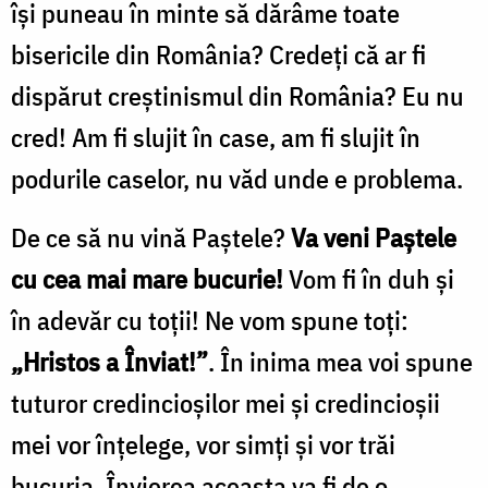
își puneau în minte să dărâme toate
bisericile din România? Credeți că ar fi
dispărut creștinismul din România? Eu nu
cred! Am fi slujit în case, am fi slujit în
podurile caselor, nu văd unde e problema.
De ce să nu vină Paștele?
Va veni Paștele
cu cea mai mare bucurie!
Vom fi în duh și
în adevăr cu toții! Ne vom spune toți:
„
Hristos a Înviat!”
. În inima mea voi spune
tuturor credincioșilor mei și credincioșii
mei vor înțelege, vor simți și vor trăi
bucuria. Învierea aceasta va fi de o