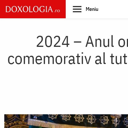
Skip
Meniu
to
main
Main
content
navigation
2024 – Anul oma
comemorativ al tutu