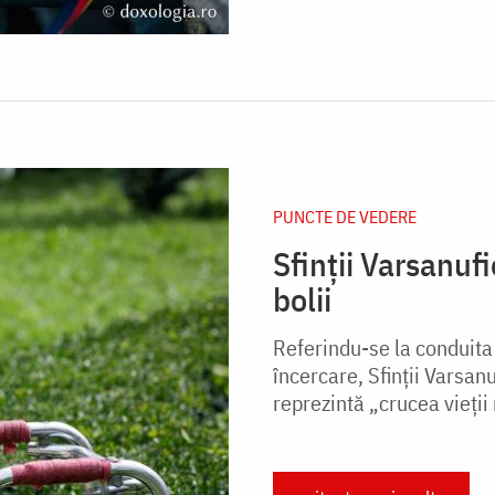
PUNCTE DE VEDERE
Sfinții Varsanuf
bolii
Referindu-se la conduita 
încercare, Sfinții Varsanu
reprezintă „crucea vieții 