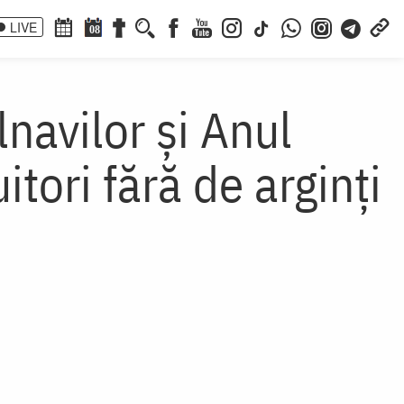
LIVE
08
lnavilor și Anul
tori fără de arginți