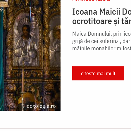
Icoana Maicii D
ocrotitoare și t
Maica Domnului, prin ic
grijă de cei suferinzi, 
mâinile monahilor milosti
citește mai mult