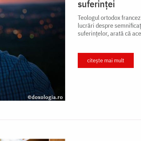
suferinței
Teologul ortodox francez
lucrări despre semnificaț
suferințelor, arată că ace
citește mai mult