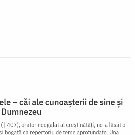
țele – căi ale cunoașterii de sine și
de Dumnezeu
(† 407), orator neegalat al creștinătăți, ne-a lăsat o
 și bogată ca repertoriu de teme aprofundate. Una