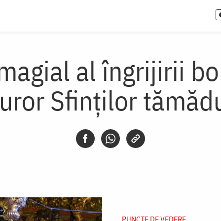
gial al îngrijirii bo
ror Sfinților tămădui
PUNCTE DE VEDERE