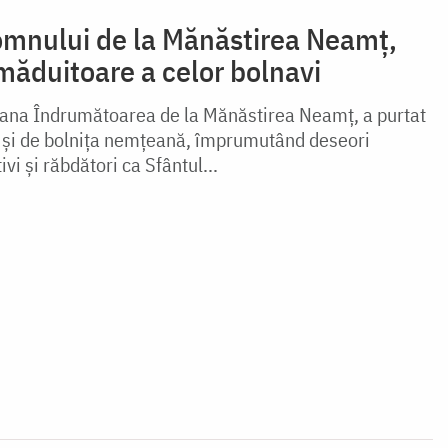
omnului de la Mănăstirea Neamț,
ămăduitoare a celor bolnavi
oana Îndrumătoarea de la Mănăstirea Neamț, a purtat
dar și de bolnița nemțeană, împrumutând deseori
vi și răbdători ca Sfântul...