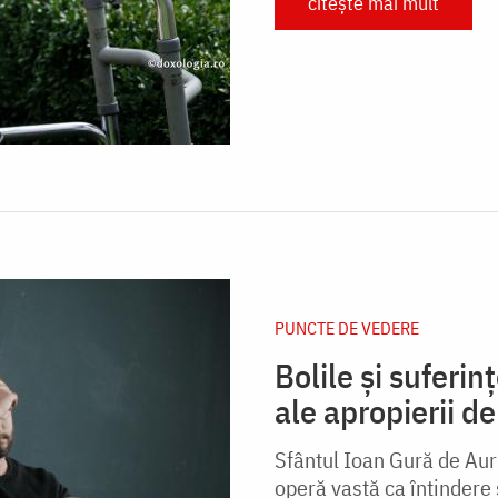
citește mai mult
PUNCTE DE VEDERE
Bolile și suferin
ale apropierii 
Sfântul Ioan Gură de Aur 
operă vastă ca întindere