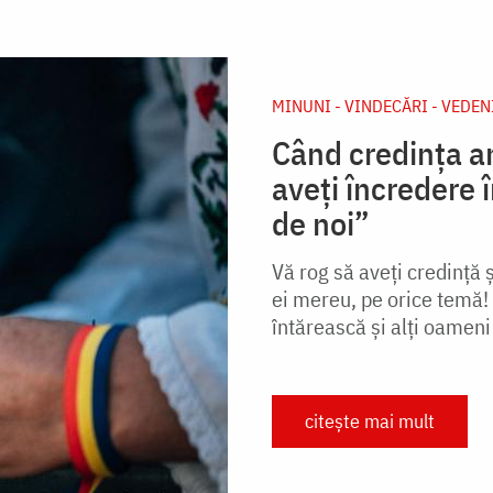
MINUNI - VINDECĂRI - VEDEN
Când credința an
aveți încredere î
de noi”
Vă rog să aveți credinţă și
ei mereu, pe orice temă! 
întărească și alți oameni
citește mai mult