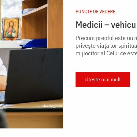
PUNCTE DE VEDERE
Medicii – vehicu
Precum preotul este un m
privește viața lor spiritu
mijlocitor al Celui ce es
citește mai mult