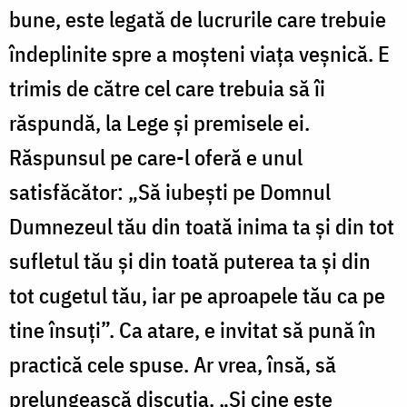
bune, este legată de lucrurile care trebuie
îndeplinite spre a moșteni viața veșnică. E
trimis de către cel care trebuia să îi
răspundă, la Lege și premisele ei.
Răspunsul pe care-l oferă e unul
satisfăcător: „Să iubeşti pe Domnul
Dumnezeul tău din toată inima ta şi din tot
sufletul tău şi din toată puterea ta şi din
tot cugetul tău, iar pe aproapele tău ca pe
tine însuţi”. Ca atare, e invitat să pună în
practică cele spuse. Ar vrea, însă, să
prelungească discuția. „Şi cine este