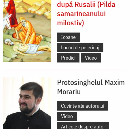
după Rusalii (Pilda
samarineanului
milostiv)
Icoane
Locuri de pelerinaj
Predici
Video
Protosinghelul Maxim
Morariu
Cuvinte ale autorului
Video
Articole despre autor