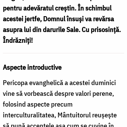
pentru adevăratul creștin. În schimbul
acestei jertfe, Domnul însuși va revărsa
asupra lui din darurile Sale. Cu prisosință.
Îndrăzniți!
Aspecte introductive
Pericopa evanghelică a acestei duminici
vine să vorbească despre valori perene,
folosind aspecte precum
interculturalitatea, Mântuitorul reușește
să pună accentele așa cum se cuvine în