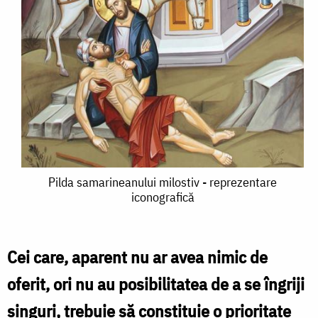
Pilda
Pilda samarineanului milostiv - reprezentare
iconografică
samarineanului
milostiv
-
Cei care, aparent nu ar avea nimic de
reprezentare
oferit, ori nu au posibilitatea de a se îngriji
iconografică
singuri, trebuie să constituie o prioritate