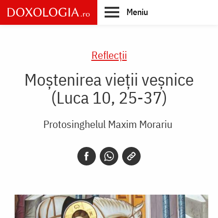
Skip
Meniu
to
main
Main
content
navigation
Reflecții
Moștenirea vieții veșnice
(Luca 10, 25-37)
Protosinghelul Maxim Morariu