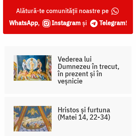
Alătură-te comunității noastre pe
WhatsApp
,
Instagram
și
Telegram
!
Vederea lui
Dumnezeu în trecut,
în prezent și în
veșnicie
Hristos și furtuna
(Matei 14, 22-34)