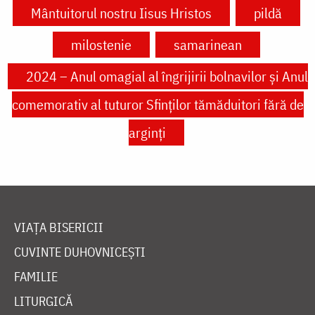
Mântuitorul nostru Iisus Hristos
pildă
milostenie
samarinean
2024 – Anul omagial al îngrijirii bolnavilor și Anul
comemorativ al tuturor Sfinților tămăduitori fără de
arginți
VIAȚA BISERICII
CUVINTE DUHOVNICEȘTI
FAMILIE
LITURGICĂ