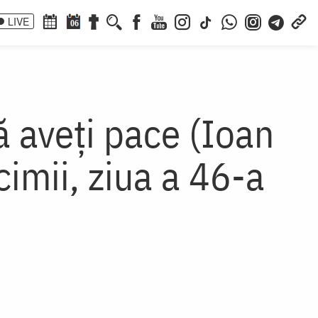
LIVE
06
ă aveți pace (Ioan
cimii, ziua a 46-a