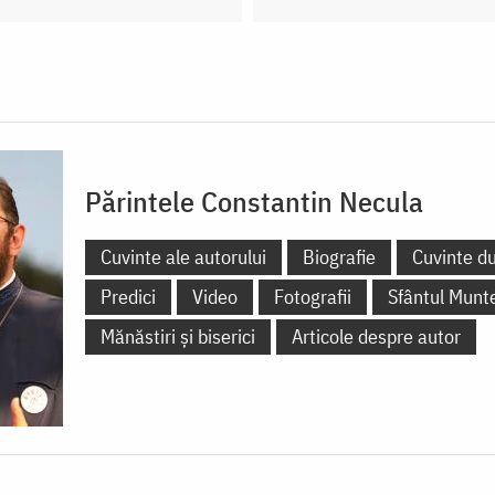
Părintele Constantin Necula
Cuvinte ale autorului
Biografie
Cuvinte d
Predici
Video
Fotografii
Sfântul Munt
Mănăstiri și biserici
Articole despre autor