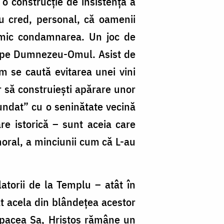
 o construcție de insistență a
Nu cred, personal, că oamenii
nimic condamnarea. Un joc de
dă pe Dumnezeu-Omul. Asist de
m se caută evitarea unei vini
r să construiești apărare unor
fundat” cu o seninătate vecină
are istorică – sunt aceia care
moral, a minciunii cum că L-au
atorii de la Templu – atât în
t acela din blândețea acestor
n pacea Sa, Hristos rămâne un