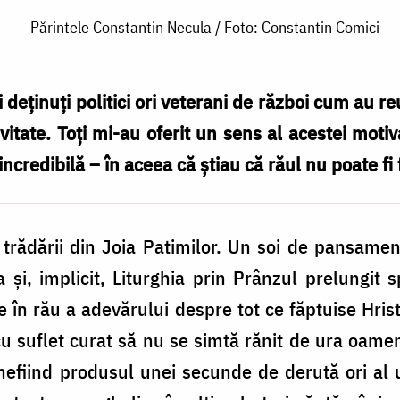
Părintele Constantin Necula / Foto: Constantin Comici
i deținuți politici ori veterani de război cum au r
vitate. Toți mi-au oferit un sens al acestei motivați
credibilă – în aceea că știau că răul nu poate fi 
 trădării din Joia Patimilor. Un soi de pansam
 și, implicit, Liturghia prin Prânzul prelungit 
e în rău a adevărului despre tot ce făptuise Hr
u suflet curat să nu se simtă rănit de ura oame
a nefiind produsul unei secunde de derută ori al 