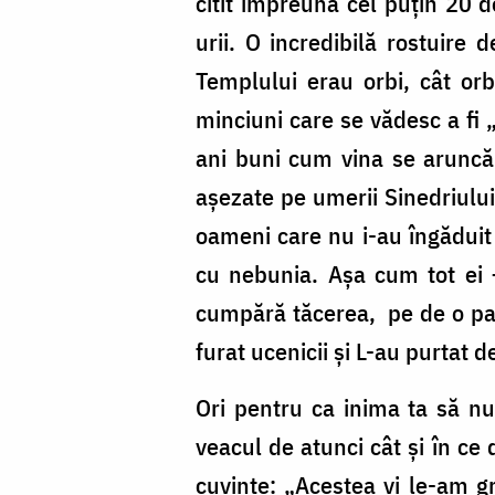
citit împreună cel puțin 20 d
urii. O incredibilă rostuire
Templului erau orbi, cât or
minciuni care se vădesc a fi
ani buni cum vina se aruncă 
așezate pe umerii Sinedriului
oameni care nu i-au îngăduit 
cu nebunia. Așa cum tot ei – 
cumpără tăcerea, pe de o part
furat ucenicii și L-au purtat 
Ori pentru ca inima ta să nu
veacul de atunci cât și în c
cuvinte: „Acestea vi le-am g