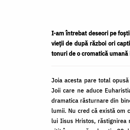
Părintele
Constantin
Necula
/
I-am întrebat deseori pe foști
Foto:
vieții de după război ori capti
Constantin
tonuri de o cromatică umană in
Comici
Joia acesta pare total opusă
Joii care ne aduce Euharistia
dramatica răsturnare din bin
lumii. Nu cred că există om c
lui Iisus Hristos, răstignire