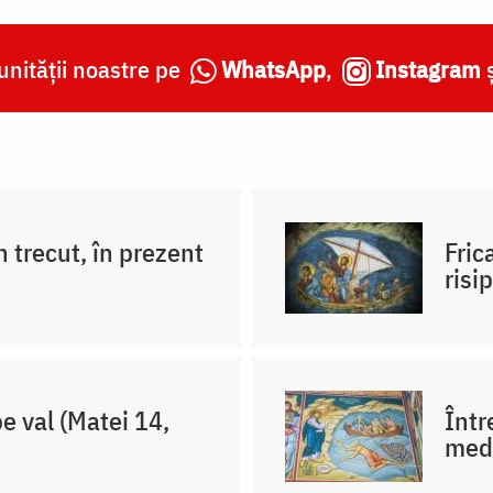
nității noastre pe
WhatsApp
,
Instagram
 trecut, în prezent
Fric
risi
e val (Matei 14,
Într
medi