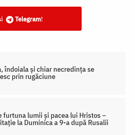
și
Telegram
!
a, îndoiala și chiar necredința se
pesc prin rugăciune
e furtuna lumii și pacea lui Hristos –
tație la Duminica a 9-a după Rusalii