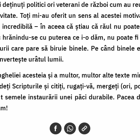
i deținuți politici ori veterani de război cum au r
vitate. Toți mi-au oferit un sens al acestei motivați
ncredibilă – în aceea că știau că răul nu poate f
ic hrănindu-se cu puterea ce i-o dăm, nu poate fi 
 urii care pare să biruie binele. Pe când binele 
onvertește urâtul lumii.
gheliei acesteia și a multor, multor alte texte m
i Scripturile și citiți, rugați-vă, mergeți (ori, poa
nt semele instaurării unei păci durabile. Pacea 
ăm!