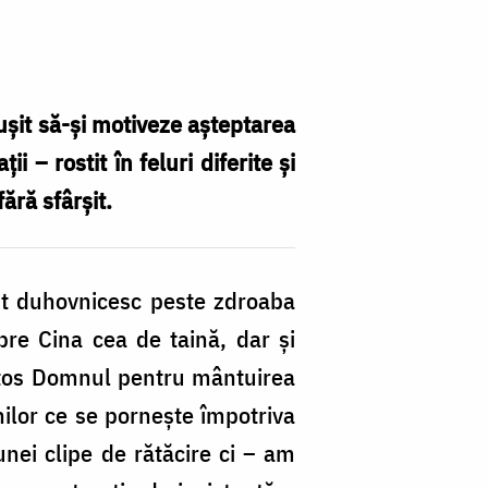
eușit să-și motiveze așteptarea
i – rostit în feluri diferite și
fără sfârșit.
ent duhovnicesc peste zdroaba
spre Cina cea de taină, dar și
istos Domnul pentru mântuirea
nilor ce se pornește împotriva
unei clipe de rătăcire ci – am