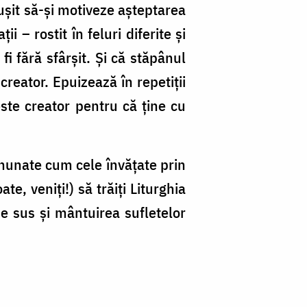
eușit să-și motiveze așteptarea
i – rostit în feluri diferite și
i fără sfârșit. Și că stăpânul
creator. Epuizează în repetiții
este creator pentru că ține cu
inunate cum cele învățate prin
te, veniți!) să trăiți Liturghia
de sus și mântuirea sufletelor