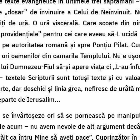
e texte evanghelice în ultimele trei săptămâni –
 de „dosar” de învinuire a Celui de Neînvinuit. 
biți de ură. O ură viscerală. Care scoate din 
 „providențiale” pentru cei care aveau să-L uci
pe autoritatea romană și spre Ponțiu Pilat. Cu
 ori oamenilor din camarila Templului. Nu e ușo
lui Dumnezeu-Fiul să-și apere viața ci „L-au în
textele Scripturii sunt totuși texte și cu valo
e, dar deschid și linia grea, nefiresc de urâtă 
departe de Ierusalim...
 se învârtoșeze ori să se pornească pe manipul
e de acum – nu avem nevoie de alt argument decâ
răit ca întru Mine să aveți pace”. Cuprinzător î