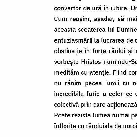
convertor de ură în iubire. U
Cum reușim, așadar, să ma
aceasta scoaterea lui Dumnezeu
entuziasmării la lucrarea de 
obstinație în forța răului 
vorbește Hristos numindu-Se
medităm cu atenție. Fiind co
nu rănim pacea lumii cu ne
incredibila furie a celor c
colectivă prin care acționează
Poate rezista lumea numai pe p
înflorite cu rânduiala de noroi