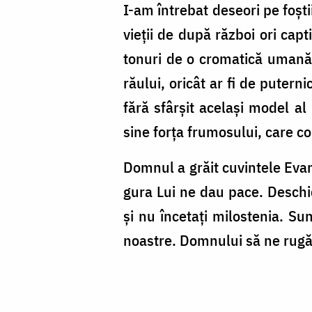
I-am întrebat deseori pe foști
vieții de după război ori capti
tonuri de o cromatică umană i
răului, oricât ar fi de putern
fără sfârșit același model al
sine forța frumosului, care c
Domnul a grăit cuvintele Evan
gura Lui ne dau pace. Deschideț
și nu încetați milostenia. Su
noastre. Domnului să ne rug