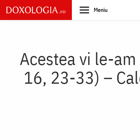
Skip
Meniu
to
main
Main
content
navigation
Acestea vi le-am 
16, 23-33) – Cale