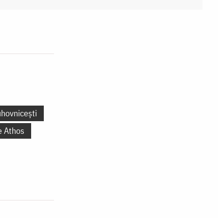
uhovnicești
e Athos