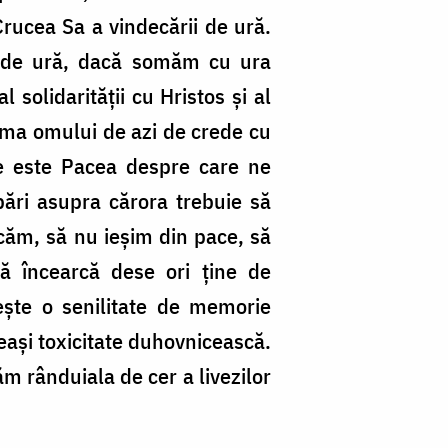
Crucea Sa a vindecării de ură.
 de ură, dacă somăm cu ura
 solidarității cu Hristos și al
nima omului de azi de crede cu
re este Pacea despre care ne
ări asupra cărora trebuie să
căm, să nu ieșim din pace, să
ă încearcă dese ori ține de
ește o senilitate de memorie
eeași toxicitate duhovnicească.
ăm rânduiala de cer a livezilor