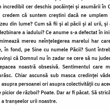
n incredibil cer deschis pocăinței și asumării în 
i credem că suntem creștini dacă ne umplem
 din lume? Cum să fii și al păcii și al urii, și al
dezbinare a iadului? Ce anume s-a defectat în i
și mimează mereu neînțelegerea marelui har ca
, în fond, pe Sine cu numele Păcii? Sunt întreb
nvinși că Domnul nu în zadar ne cere să nu jude
pacea noastră obsesivă. Sentimentul care m
e urăsc. Chiar ascunsă sub masca credinței văd
 asupra persoanei ori asupra colectivității cu ac
icior de război? Poate. Dar ar fi păcat. Să stric
 a tranșeelor urii noastre.