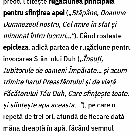
preotul citeşte
rugăciunea principală
pentru sfinţirea apei
(
„Stăpâne, Doamne
Dumnezeul nostru, Cel mare în sfat şi
minunat întru lucruri...”
). Când rosteşte
epicleza
, adică partea de rugăciune pentru
invocarea Sfântului Duh (
„Însuţi,
Iubitorule de oameni Împărate… şi acum
trimite harul Preasfântului și de viaţă
Făcătorului Tău Duh, Care sfinţeşte toate,
și sfinţeşte apa aceasta...”
), pe care o
repetă de trei ori, afundă de fiecare dată
mâna dreaptă în apă, făcând semnul