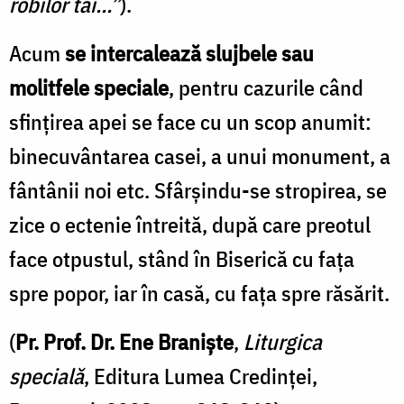
robilor tăi...”
).
Acum
se intercalează slujbele sau
molitfele speciale
, pentru cazurile când
sfinţirea apei se face cu un scop anumit:
binecuvântarea casei, a unui monument, a
fântânii noi etc. Sfârşindu-se stropirea, se
zice o ectenie întreită, după care preotul
face otpustul, stând în Biserică cu faţa
spre popor, iar în casă, cu faţa spre răsărit.
(
Pr. Prof. Dr. Ene Braniște
,
Liturgica
specială
, Editura Lumea Credinței,