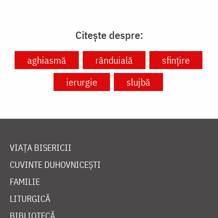
Citește despre:
aghiasmă
rânduială
sfinţire
ierurgie
slujbă
VIAȚA BISERICII
CUVINTE DUHOVNICEȘTI
FAMILIE
LITURGICĂ
BIBLIOTECĂ