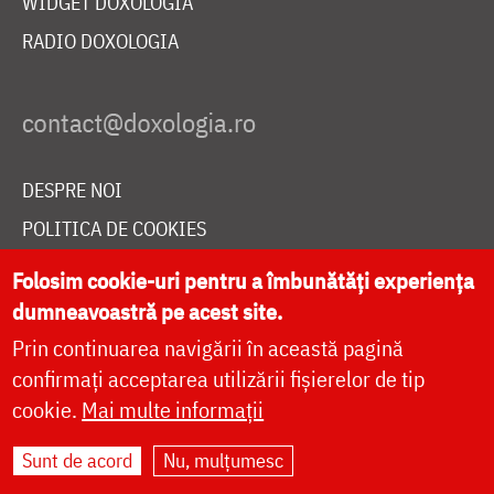
WIDGET DOXOLOGIA
RADIO DOXOLOGIA
DESPRE NOI
POLITICA DE COOKIES
DONEAZĂ ONLINE PENTRU CATEDRALA NAȚIONALĂ
Folosim cookie-uri pentru a îmbunătăți experiența
dumneavoastră pe acest site.
Prin continuarea navigării în această pagină
LIVE
confirmați acceptarea utilizării fișierelor de tip
cookie.
Mai multe informații
Site dezvoltat de
DOXOLOGIA MEDIA
,
Sunt de acord
Nu, mulțumesc
Arhiepiscopia Iașilor | ©
doxologia.ro