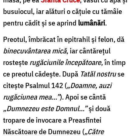
busuiocul, iar alături o cățuie cu tămâie
pentru cădit și se aprind
lumânări
.
Preotul, îmbrăcat în epitrahil şi felon, dă
binecuvântarea
mică
, iar cântăreţul
rostește
rugăciunile
începătoare
, în timp
ce preotul cădeşte. După
Tatăl
nostru
se
citeşte Psalmul 142 (
„Doamne, auzi
rugăciunea mea...”
). Apoi se cântă
„Dumnezeu este Domnul...”
şi două
tropare de invocare a Preasfintei
Născătoare de Dumnezeu (
„Către