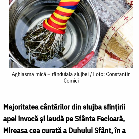
Aghiasma
Aghiasma mică – rânduiala slujbei / Foto: Constantin
Comici
mică
–
rânduiala
Majoritatea cântărilor din slujba sfinţirii
slujbei
apei invocă şi laudă pe Sfânta Fecioară,
/
Mireasa cea curată a Duhului Sfânt, în a
Foto: