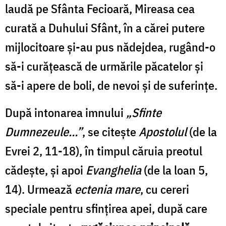
laudă pe Sfânta Fecioară, Mireasa cea
curată a Duhului Sfânt, în a cărei putere
mijlocitoare şi-au pus nădejdea, rugând-o
să-i curăţească de urmările păcatelor şi
să-i apere de boli, de nevoi şi de suferinţe.
După intonarea imnului
„Sfinte
Dumnezeule…”
, se citeşte
Apostolul
(de la
Evrei 2, 11-18), în timpul căruia preotul
cădeşte, şi apoi
Evanghelia
(de la loan 5,
14). Urmează
ectenia
mare
, cu cereri
speciale pentru sfinţirea apei, după care