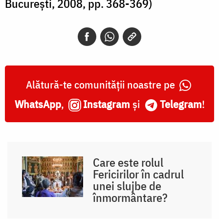
București, 2008, pp. 368-369)
Alătură-te comunității noastre pe
WhatsApp
,
Instagram
și
Telegram
!
Care este rolul
Fericirilor în cadrul
unei slujbe de
înmormântare?