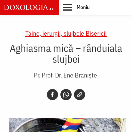
Skip
Meniu
to
main
Main
content
navigation
Taine, ierurgii, slujbele Bisericii
Aghiasma mică – rânduiala
slujbei
Pr. Prof. Dr. Ene Braniște