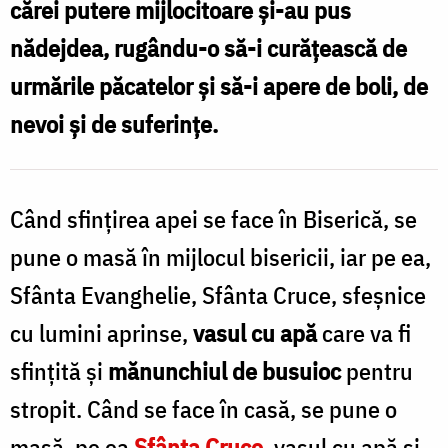
cărei putere mijlocitoare şi-au pus
Constantin
nădejdea, rugându-o să-i curăţească de
Comici
urmările păcatelor şi să-i apere de boli, de
nevoi şi de suferinţe.
Când sfinţirea apei se face în Biserică, se
pune o masă în mijlocul bisericii, iar pe ea,
Sfânta Evanghelie, Sfânta Cruce, sfeşnice
cu lumini aprinse,
vasul cu apă
care va fi
sfinţită şi
mănunchiul de busuioc
pentru
stropit. Când se face în casă, se pune o
masă, pe ea
Sfânta Cruce
, vasul cu apă şi