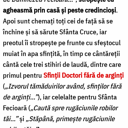
agheasmă prin casă și peste credincioși
.
Apoi sunt chemați toţi cei de faţă să se
închine şi să sărute Sfânta Cruce, iar
preotul îi stropeşte pe frunte cu sfeștocul
muiat în apa sfinţită, în timp ce cântăreţii
cântă cele trei stihiri de laudă, dintre care
primul pentru
Sfinţii Doctori fără de arginţi
(
„Izvorul tămăduirilor având, sfinţilor fără
de arginţi...”
), iar celelalte pentru Sfânta
Fecioară (
„Caută spre rugăciunile robilor
tăi...”
şi
„Stăpână, primeşte rugăciunile