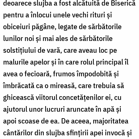
deoarece slujba a fost alcătuită de Biserică
pentru a înlocui unele vechi rituri şi
obiceiuri păgâne, legate de sărbătorile
lunilor noi şi mai ales de sărbătorile
solstiţiului de vară, care aveau loc pe
malurile apelor şi în care rolul principal îl
avea o fecioară, frumos împodobită şi
îmbrăcată ca o mireasă, care trebuia să
ghicească viitorul concetăţenilor ei, cu
ajutorul unor lucruri aruncate în apă şi
apoi scoase de ea. De aceea, majoritatea
cântărilor din slujba sfinţirii apei invocă şi