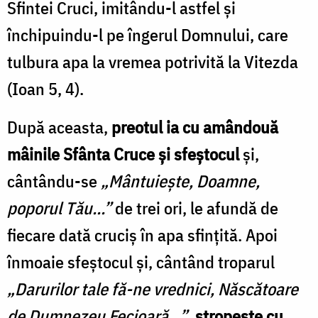
Sfintei Cruci, imitându-l astfel şi
închipuindu-l pe îngerul Domnului, care
tulbura apa la vremea potrivită la Vitezda
(Ioan 5, 4).
După aceasta,
preotul ia cu amândouă
mâinile Sfânta Cruce şi sfeștocul
şi,
cântându-se
„Mântuieşte, Doamne,
poporul Tău...”
de trei ori, le afundă de
fiecare dată cruciş în apa sfinţită. Apoi
înmoaie sfeștocul şi, cântând troparul
„Darurilor tale fă-ne vrednici, Născătoare
de Dumnezeu Fecioară...”
,
stropeşte cu