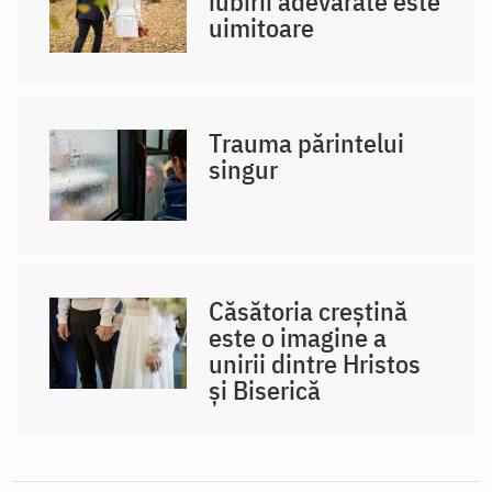
iubirii adevărate este
uimitoare
Trauma părintelui
singur
Căsătoria creștină
este o imagine a
unirii dintre Hristos
și Biserică