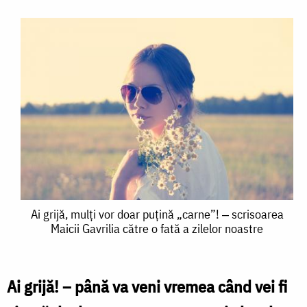
Ai
Ai grijă, mulți vor doar puțină „carne”! ‒ scrisoarea
Maicii Gavrilia către o fată a zilelor noastre
grijă,
mulți
vor
Ai grijă! – până va veni vremea când vei fi