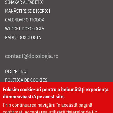
SINAXAR ALFABETIC
MĂNĂSTIRI ȘI BISERICI
CALENDAR ORTODOX
WIDGET DOXOLOGIA
RADIO DOXOLOGIA
DESPRE NOI
POLITICA DE COOKIES
DONEAZĂ ONLINE PENTRU CATEDRALA NAȚIONALĂ
Folosim cookie-uri pentru a îmbunătăți experiența
dumneavoastră pe acest site.
Prin continuarea navigării în această pagină
LIVE
confirmați acceptarea utilizării fișierelor de tip