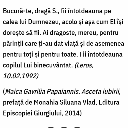
Bucură-te, dragă S., fii întotdeauna pe
calea lui Dumnezeu, acolo şi aşa cum El îşi
doreşte să fii. Ai dragoste, mereu, pentru
părinţii care ţi-au dat viaţă şi de asemenea
pentru toţi şi pentru toate. Fii întotdeauna
copilul Lui binecuvântat.
(Leros,
10.02.1992)
(
Maica Gavrilia Papaiannis. Asceta iubirii
,
prefață de Monahia Siluana Vlad, Editura
Episcopiei Giurgiului, 2014)