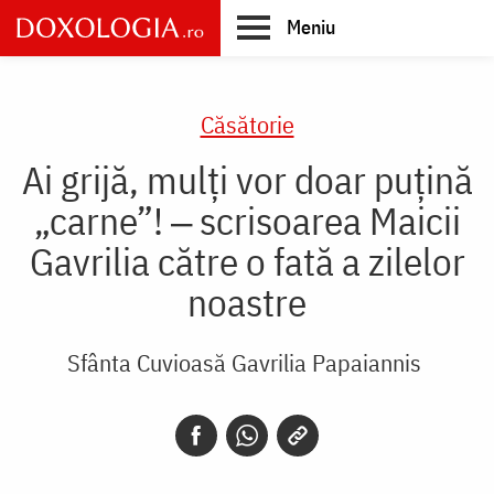
Skip
Meniu
to
main
Main
content
navigation
Căsătorie
Ai grijă, mulți vor doar puțină
„carne”! ‒ scrisoarea Maicii
Gavrilia către o fată a zilelor
noastre
Sfânta Cuvioasă Gavrilia Papaiannis