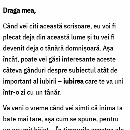
Draga mea,
Când vei citi această scrisoare, eu voi fi
plecat deja din această lume şi tu vei fi
devenit deja o tânără domnişoară. Aşa
încât, poate vei găsi interesante aceste
câteva gânduri despre subiectul atât de
important al iubirii –
iubirea
care te va uni
într-o zi cu un tânăr.
Va veni o vreme când vei simţi că inima ta
bate mai tare, aşa cum se spune, pentru
un anumit băiat… În timpurile acestea ale