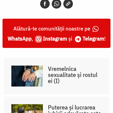
Alătură-te comunității noastre pe
WhatsApp
,
Instagram
și
Telegram
!
Vremelnica
sexualitate și rostul
ei (I)
Puterea și lucrarea