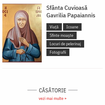
Sfânta Cuvioasă
Gavrilia Papaiannis
Viață
Icoane
Sfinte moaște
Locuri de pelerinaj
Fotografii
CĂSĂTORIE
vezi mai multe »