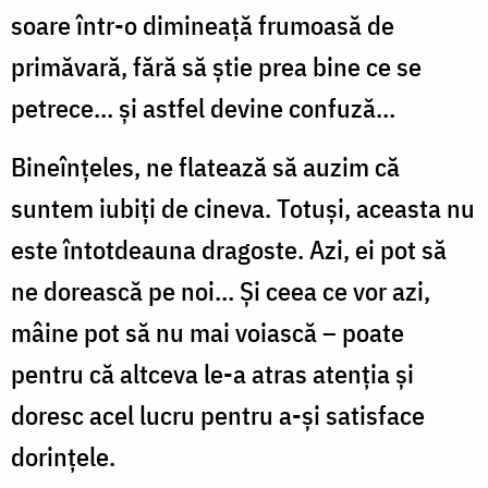
soare într-o dimineaţă frumoasă de
primăvară, fără să ştie prea bine ce se
petrece… şi astfel devine confuză…
Bineînţeles, ne flatează să auzim că
suntem iubiţi de cineva. Totuşi, aceasta nu
este întotdeauna dragoste. Azi, ei pot să
ne dorească pe noi… Şi ceea ce vor azi,
mâine pot să nu mai voiască – poate
pentru că altceva le-a atras atenţia şi
doresc acel lucru pentru a-şi satisface
dorinţele.