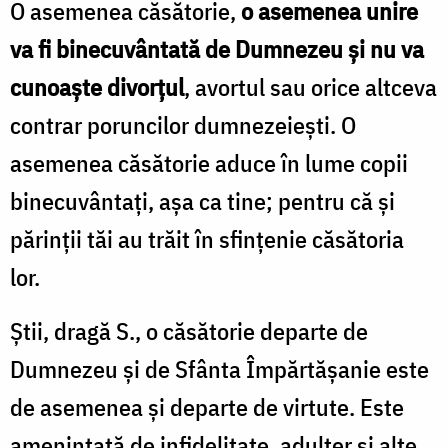
O asemenea căsătorie,
o asemenea unire
va fi binecuvântată de Dumnezeu şi nu va
cunoaşte divorţul
, avortul sau orice altceva
contrar poruncilor dumnezeieşti. O
asemenea căsătorie aduce în lume copii
binecuvântaţi, aşa ca tine; pentru că şi
părinţii tăi au trăit în sfinţenie căsătoria
lor.
Ştii, dragă S., o căsătorie departe de
Dumnezeu şi de Sfânta Împărtăşanie este
de asemenea şi departe de virtute. Este
ameninţată de infidelitate, adulter şi alte