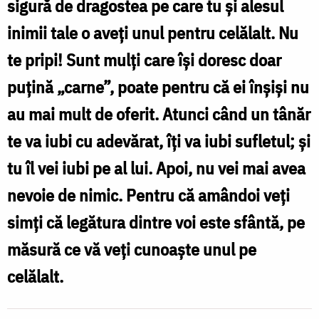
doar
sigură de dragostea pe care tu şi alesul
puțină
inimii tale o aveţi unul pentru celălalt. Nu
„carne”!
te pripi! Sunt mulţi care îşi doresc doar
‒
puţină „carne”, poate pentru că ei înşişi nu
scrisoarea
au mai mult de oferit. Atunci când un tânăr
Maicii
te va iubi cu adevărat, îţi va iubi sufletul; şi
Gavrilia
tu îl vei iubi pe al lui. Apoi, nu vei mai avea
către
nevoie de nimic. Pentru că amândoi veţi
o
simţi că legătura dintre voi este sfântă, pe
fată
măsură ce vă veţi cunoaşte unul pe
a
celălalt.
zilelor
noastre