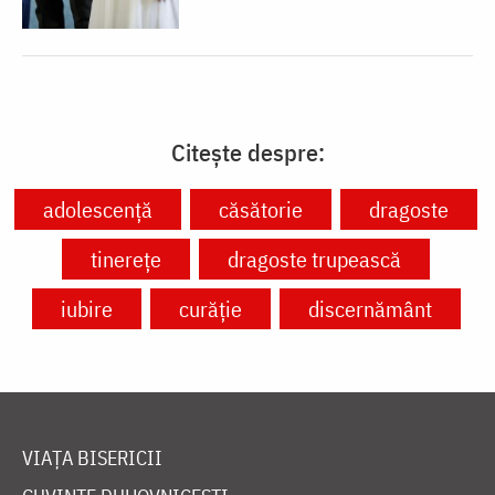
Citește despre:
adolescență
căsătorie
dragoste
tinerețe
dragoste trupească
iubire
curăție
discernământ
VIAȚA BISERICII