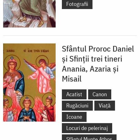
Fotografii
Sfântul Proroc Daniel
și Sfinții trei tineri
Anania, Azaria și
Misail
Acatist
Canon
Rugăciuni
Viață
Icoane
Locuri de pelerinaj
Sfântul Munte Athos