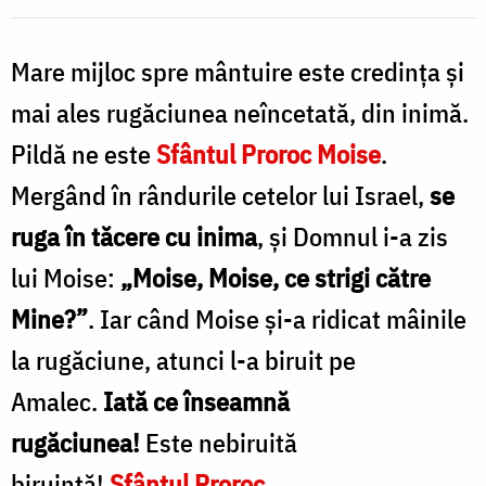
și
Mare mijloc spre mântuire este credința și
nevăzut
mai ales rugăciunea neîncetată, din inimă.
/
Foto:
Pildă ne este
Sfântul Proroc Moise
.
Ștefan
Mergând în rândurile cetelor lui Israel,
se
Cojocariu
ruga în tăcere cu inima
, și Domnul i-a zis
lui Moise:
„Moise, Moise, ce strigi către
Mine?”
. Iar când Moise și-a ridicat mâinile
la rugăciune, atunci l-a biruit pe
Amalec.
Iată ce înseamnă
rugăciunea!
Este nebiruită
biruință!
Sfântul Proroc