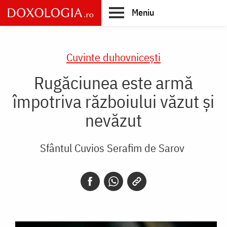
Skip
Meniu
to
main
Main
content
navigation
Cuvinte duhovnicești
Rugăciunea este armă
împotriva războiului văzut și
nevăzut
Sfântul Cuvios Serafim de Sarov