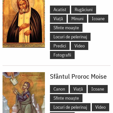
Acatist
Rugăciuni
Viață
Minuni
Icoane
Sfinte moaște
Locuri de pelerinaj
Predici
Video
Fotografii
Sfântul Proroc Moise
Canon
Viață
Icoane
Sfinte moaște
Locuri de pelerinaj
Video