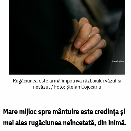
Rugăciunea
Rugăciunea este armă împotriva războiului văzut și
nevăzut / Foto: Ștefan Cojocariu
este
armă
împotriva
Mare mijloc spre mântuire este credința și
războiului
mai ales rugăciunea neîncetată, din inimă.
văzut