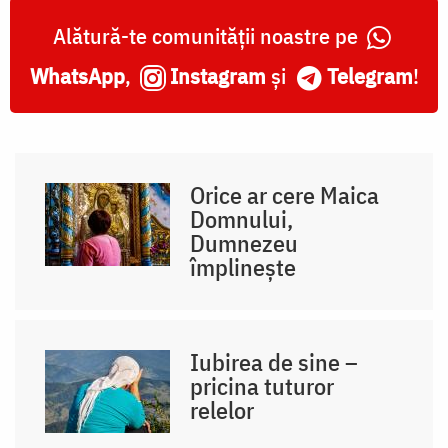
Alătură-te comunității noastre pe
WhatsApp
,
Instagram
și
Telegram
!
Orice ar cere Maica
Domnului,
Dumnezeu
împlinește
Iubirea de sine –
pricina tuturor
relelor