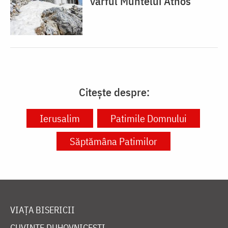
vârful Muntelui Athos
Citește despre:
Ierusalim
Patimile Domnului
Săptămâna Patimilor
VIAȚA BISERICII
CUVINTE DUHOVNICEȘTI