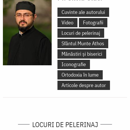
Cuvinte ale autorului
Video
Fotografii
Locuri de pelerinaj
Sfântul Munte Athos
Mănăstiri și biserici
Iconografie
Ortodoxia în lume
Articole despre autor
LOCURI DE PELERINAJ