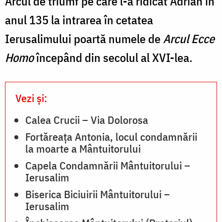
Arcul de triumf pe care l-a ridicat Adrian în
anul 135 la intrarea în cetatea
Ierusalimului poartă numele de
Arcul Ecce
Homo
începând din secolul al XVI-lea.
Vezi și:
Calea Crucii – Via Dolorosa
Fortăreaţa Antonia, locul condamnării
la moarte a Mântuitorului
Capela Condamnării Mântuitorului –
Ierusalim
Biserica Biciuirii Mântuitorului –
Ierusalim