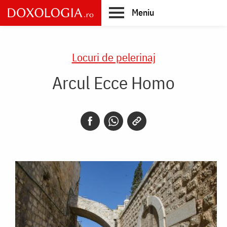
Skip
Meniu
to
main
Main
content
navigation
Locuri de pelerinaj
Arcul Ecce Homo