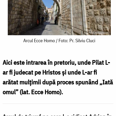
Arcul
Arcul Ecce Homo / Foto: Pr. Silviu Cluci
Ecce
Homo
Aici este intrarea în pretoriu, unde Pilat L-
/
ar fi judecat pe Hristos şi unde L-ar fi
Foto:
arătat mulţimii după proces spunând „Iată
Pr.
omul” (lat. Ecce Homo).
Silviu
Cluci