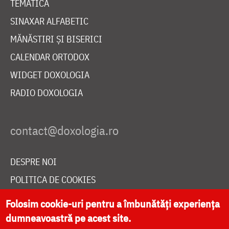
TEMATICĂ
SINAXAR ALFABETIC
MĂNĂSTIRI ȘI BISERICI
CALENDAR ORTODOX
WIDGET DOXOLOGIA
RADIO DOXOLOGIA
DESPRE NOI
POLITICA DE COOKIES
DONEAZĂ ONLINE PENTRU CATEDRALA NAȚIONALĂ
Folosim cookie-uri pentru a îmbunătăți experiența
dumneavoastră pe acest site.