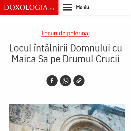
Skip
Meniu
to
main
Main
content
navigation
Locuri de pelerinaj
Locul întâlnirii Domnului cu
Maica Sa pe Drumul Crucii