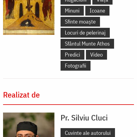
Minuni
Icoane
Sfinte moaște
Locuri de pelerinaj
Sfântul Munte Athos
Predici
Video
Fotografii
Realizat de
Pr. Silviu Cluci
Cuvinte ale autorului