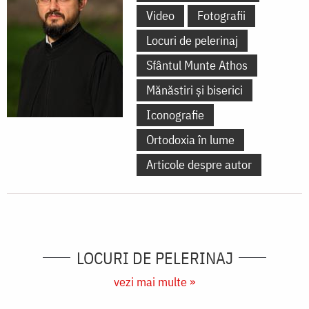
Video
Fotografii
Locuri de pelerinaj
Sfântul Munte Athos
Mănăstiri și biserici
Iconografie
Ortodoxia în lume
Articole despre autor
LOCURI DE PELERINAJ
vezi mai multe »