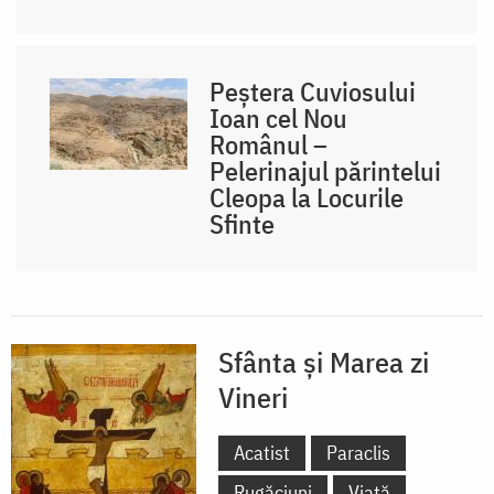
Peștera Cuviosului
Ioan cel Nou
Românul –
Pelerinajul părintelui
Cleopa la Locurile
Sfinte
Sfânta și Marea zi
Vineri
Acatist
Paraclis
Rugăciuni
Viață