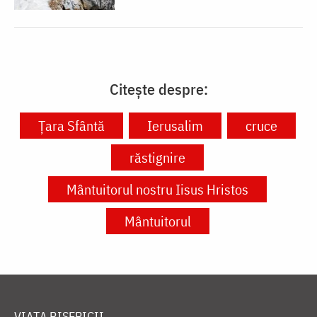
Citește despre:
Ţara Sfântă
Ierusalim
cruce
răstignire
Mântuitorul nostru Iisus Hristos
Mântuitorul
VIAȚA BISERICII