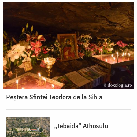
Peștera Sfintei Teodora de la Sihla
„Tebaida” Athosului