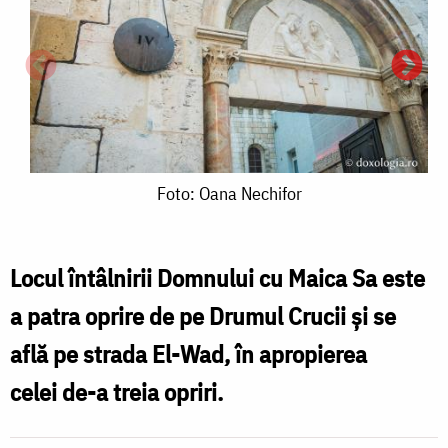
Foto:
Foto: Oana Nechifor
Oana
Nechifor
Locul întâlnirii Domnului cu Maica Sa este
a patra oprire de pe Drumul Crucii şi se
F
află pe strada El-Wad, în apropierea
S
celei de-a treia opriri.
C