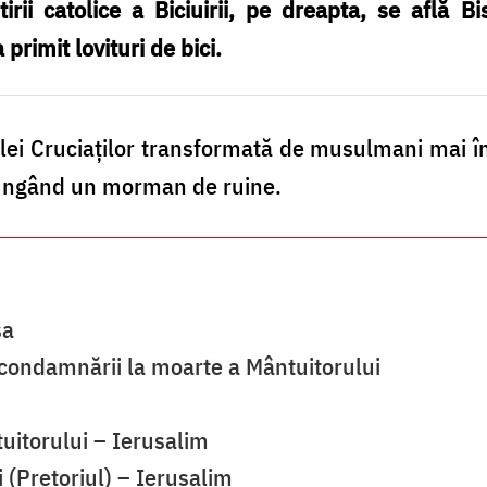
rii catolice a Biciuirii, pe dreapta, se află Bise
 primit lovituri de bici.
lei Cruciaţilor transformată de musulmani mai înt
ajungând un morman de ruine.
sa
 condamnării la moarte a Mântuitorului
itorului – Ierusalim
 (Pretoriul) – Ierusalim