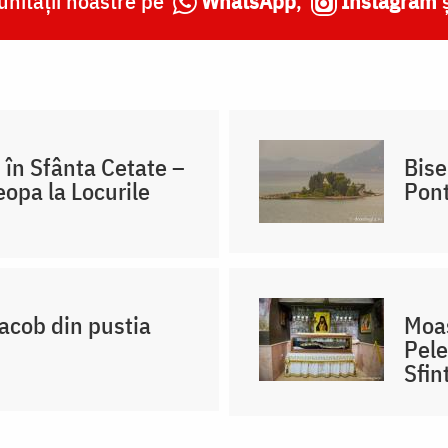
nității noastre pe
WhatsApp
,
Instagram
 în Sfânta Cetate –
Bise
eopa la Locurile
Pont
Iacob din pustia
Moaș
Pele
Sfin