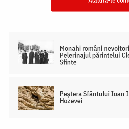
Alătură-te comu
Monahi români nevoitori
Pelerinajul părintelui Cl
Sfinte
Peștera Sfântului Ioan 
Hozevei