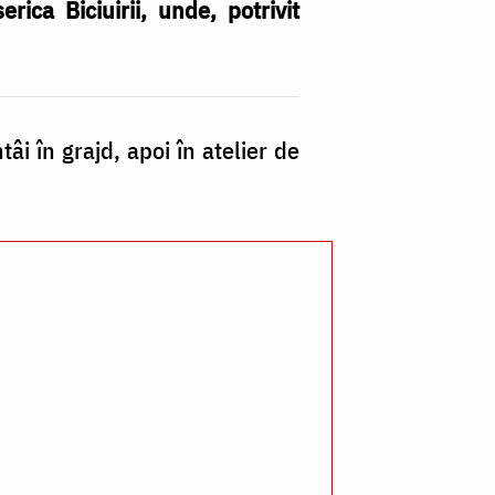
rica Biciuirii, unde, potrivit
Bi
âi în grajd, apoi în atelier de
Bi
Mâ
–
Ie
/
Fo
Pr
Si
Cl