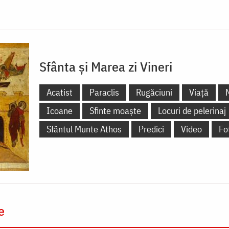
Sfânta și Marea zi Vineri
Acatist
Paraclis
Rugăciuni
Viață
Icoane
Sfinte moaște
Locuri de pelerinaj
Sfântul Munte Athos
Predici
Video
Fo
e