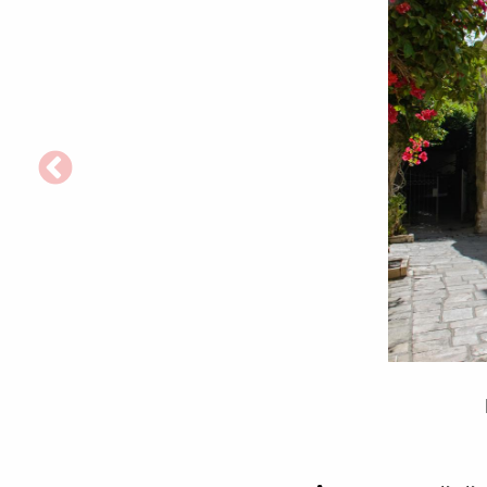
Biserica
Biciuirii
Mântuitorului