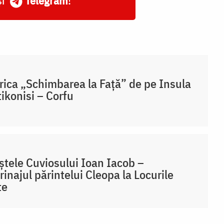
și
Telegram
!
rica „Schimbarea la Față” de pe Insula
ikonisi – Corfu
tele Cuviosului Ioan Iacob –
rinajul părintelui Cleopa la Locurile
te