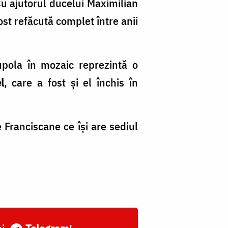
Cu ajutorul ducelui Maximilian
fost refăcută complet între anii
cupola în mozaic reprezintă o
l
, care a fost şi el închis în
e Franciscane ce îşi are sediul