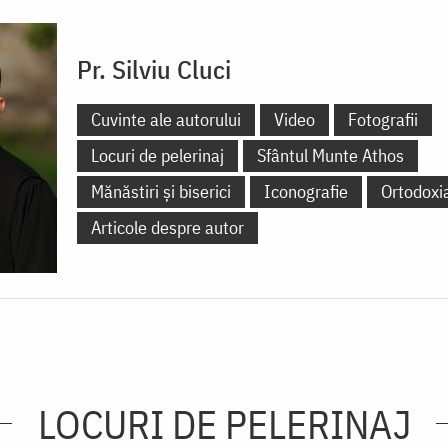
Pr. Silviu Cluci
Cuvinte ale autorului
Video
Fotografii
Locuri de pelerinaj
Sfântul Munte Athos
Mănăstiri și biserici
Iconografie
Ortodoxi
Articole despre autor
LOCURI DE PELERINAJ