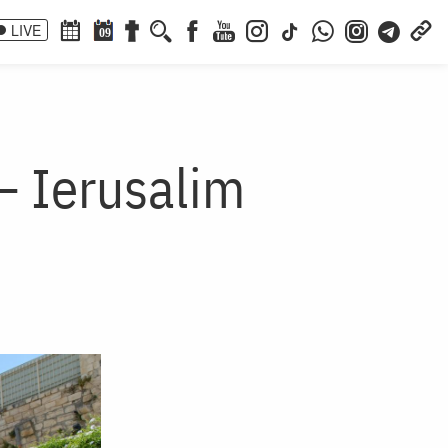
LIVE
09
 – Ierusalim