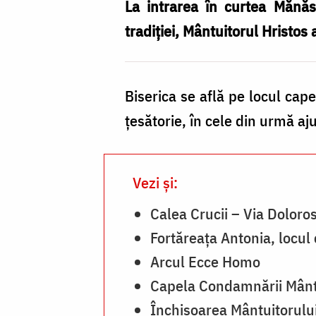
–
La intrarea în curtea Mănăsti
Ierusalim
tradiţiei, Mântuitorul Hristos a
/
Foto:
Biserica se află pe locul cape
Pr.
ţesătorie, în cele din urmă 
Silviu
Cluci
Vezi și:
Calea Crucii – Via Doloro
Fortăreaţa Antonia, locul
Arcul Ecce Homo
Capela Condamnării Mântu
Închisoarea Mântuitorului