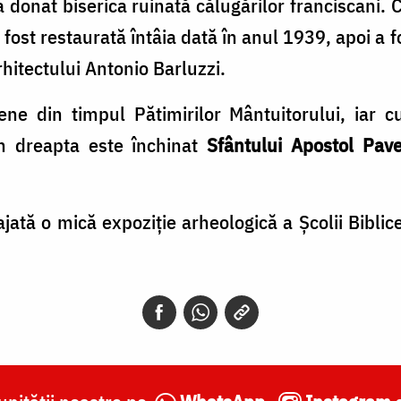
donat biserica ruinată călugărilor franciscani. 
a fost restaurată întâia dată în anul 1939, apoi a 
itectului Antonio Barluzzi.
ene din timpul Pătimirilor Mântuitorului, iar 
in dreapta este închinat
Sfântului Apostol Pave
jată o mică expoziţie arheologică a Şcolii Biblic