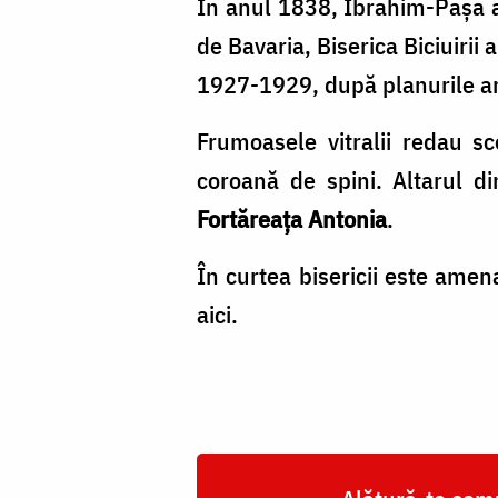
În anul 1838, Ibrahim-Paşa a 
de Bavaria, Biserica Biciuirii 
1927-1929, după planurile arh
Frumoasele vitralii redau sc
coroană de spini. Altarul d
Fortăreaţa Antonia
.
În curtea bisericii este amena
aici.