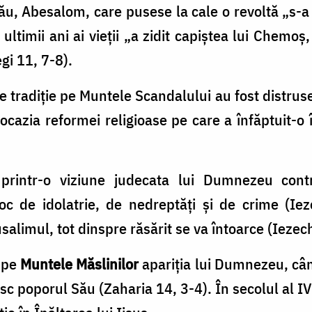
 său, Abesalom, care pusese la cale o revoltă „s-a
ultimii ani ai vieţii „a zidit capiştea lui Chemoş
gi 11, 7-8).
 tradiţie pe Muntele Scandalului au fost distruse
 ocazia reformei religioase pe care a înfăptuit-o 
 printr-o viziune judecata lui Dumnezeu con
loc de idolatrie, de nedreptăţi şi de crime (Iez
limul, tot dinspre răsărit se va întoarce (Iezech
t pe
Muntele Măslinilor
apariţia lui Dumnezeu, cân
esc poporul Său (Zaharia 14, 3-4). În secolul al I