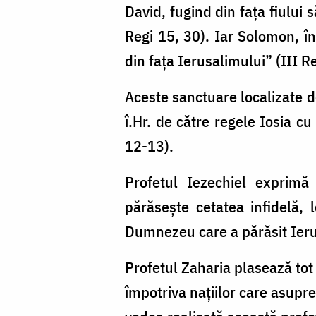
David, fugind din faţa fiului
Regi 15, 30). Iar Solomon, în 
din faţa Ierusalimului” (III Re
Aceste sanctuare localizate de
î.Hr. de către regele Iosia cu
12-13).
Profetul Iezechiel exprimă
părăseşte cetatea infidelă, 
Dumnezeu care a părăsit Ierusa
Profetul Zaharia plasează to
împotriva naţiilor care asupr