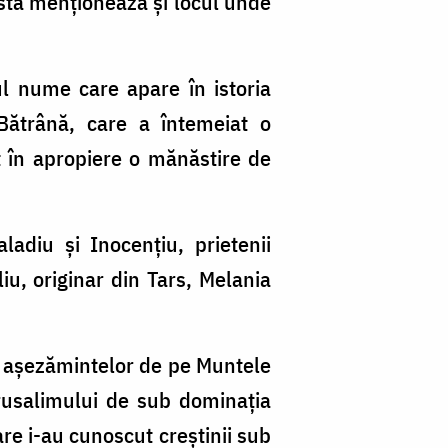
sta menţionează şi locul unde
ul nume care apare în istoria
Bătrână, care a întemeiat o
t în apropiere o mănăstire de
ladiu şi Inocenţiu, prietenii
liu, originar din Tars, Melania
a aşezămintelor de pe Muntele
erusalimului de sub dominaţia
are i-au cunoscut creştinii sub