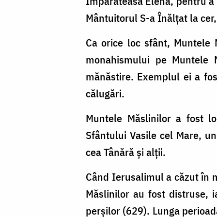
Împărăteasa Elena, pentru a 
Mântuitorul S-a Înălţat la cer
Ca orice loc sfânt, Muntele 
monahismului pe Muntele Mă
mănăstire. Exemplul ei a fos
călugări.
Muntele Măslinilor a fost lo
Sfântului Vasile cel Mare, un
cea Tânără şi alţii.
Când Ierusalimul a căzut în 
Măslinilor au fost distruse,
perşilor (629). Lunga perioadă