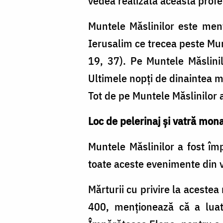
vedea realizată această profeţi
Muntele Măslinilor este menţ
Ierusalim ce trecea peste Munt
19, 37). Pe Muntele Măslinil
Ultimele nopţi de dinaintea m
Tot de pe Muntele Măslinilor a
Loc de pelerinaj şi vatră mon
Muntele Măslinilor a fost î
toate aceste evenimente din vi
Mărturii cu privire la aceste
400, menţionează că a luat p