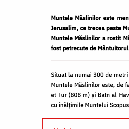
/
Foto:
Muntele Măslinilor este menţ
Tudor
Ierusalim, ce trecea peste Mu
Zaporojanu
Muntele Măslinilor a rostit M
fost petrecute de Mântuitorul 
Situat la numai 300 de metri 
Muntele Măslinilor este, de f
et-Tur (808 m) şi Batn al-Hav
cu înălţimile Muntelui Scopus.