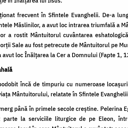
e în Înălţarea lui Iisus.
ionat frecvent în Sfintele Evanghelii. De-a lun
ele Măslinilor, a avut loc intrarea triumfală a M
or a rostit Mântuitorul cuvântarea eshatologic
orţii Sale au fost petrecute de Mântuitorul pe Mun
 avut loc Înălţarea la Cer a Domnului (Fapte 1, 1
ahală
mpodobit încă de timpuriu cu numeroase locaşur
aţa Mântuitorului, relatate în Sfintele Evanghelii
a merg până în primele secole creştine. Pelerina E
arte la serviciile liturgice de pe Eleon, într