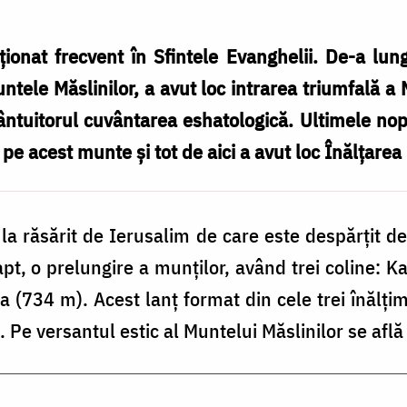
ionat frecvent în Sfintele Evanghelii. De-a lun
ntele Măslinilor, a avut loc intrarea triumfală a 
ântuitorul cuvântarea eshatologică. Ultimele nop
pe acest munte și tot de aici a avut loc Înălţarea
la răsărit de Ierusalim de care este despărţit 
apt, o prelungire a munţilor, având trei coline:
a (734 m). Acest lanţ format din cele trei înălţi
 Pe versantul estic al Muntelui Măslinilor se află