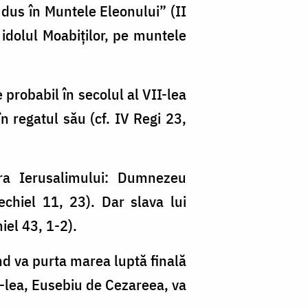
 dus în Muntele Eleonului” (II
, idolul Moabiţilor, pe muntele
 probabil în secolul al VII-lea
în regatul său (cf. IV Regi 23,
tra Ierusalimului: Dumnezeu
echiel 11, 23). Dar slava lui
iel 43, 1-2).
d va purta marea luptă finală
V-lea, Eusebiu de Cezareea, va