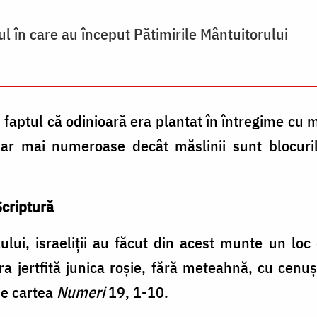
l în care au început Pătimirile Mântuitorului
faptul că odinioară era plantat în întregime cu m
dar mai numeroase decât măslinii sunt blocuril
Scriptură
ului, israeliţii au făcut din acest munte un loc
ra jertfită junica roşie, fără meteahnă, cu cenu
 de cartea
Numeri
19, 1-10.