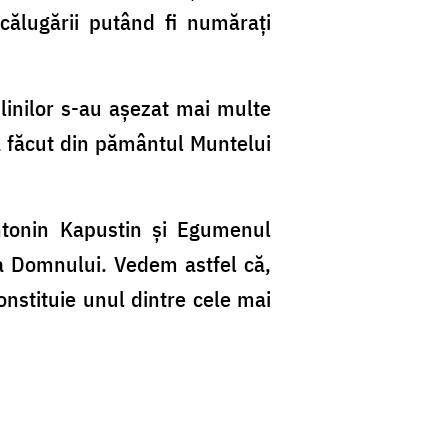
călugării putând fi număraţi
linilor s-au aşezat mai multe
a făcut din pământul Muntelui
Antonin Kapustin şi Egumenul
ea Domnului. Vedem astfel că,
constituie unul dintre cele mai