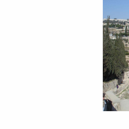
Muntele
Măslinilor