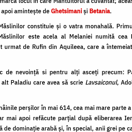
marca locul în care Mântuitorul a cuvântat; acea
, apoi amintește de
Ghetsimani
şi
Betania
.
Măslinilor constituie şi o vatra monahală. Prim
slinilor este acela al Melaniei numită cea 
t urmat de Rufin din Aquileea, care a întemeia
c de nevoinţă si pentru alţi asceţi precum: Pa
 alt Paladiu care avea să scrie
Lavsaiconul
, Ado
mâinile perşilor în mai 614, cea mai mare parte 
 iar mai apoi refăcute parţial după eliberarea I
 de dominaţie arabă şi, în special, anii grei pe c