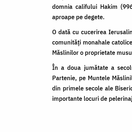
domnia califului Hakim (996
aproape pe degete.
O dată cu cucerirea Ierusali
comunităţi monahale catolice
Măslinilor o proprietate mus
În a doua jumătate a secolu
Partenie, pe Muntele Măslini
din primele secole ale Biseric
importante locuri de pelerinaj 