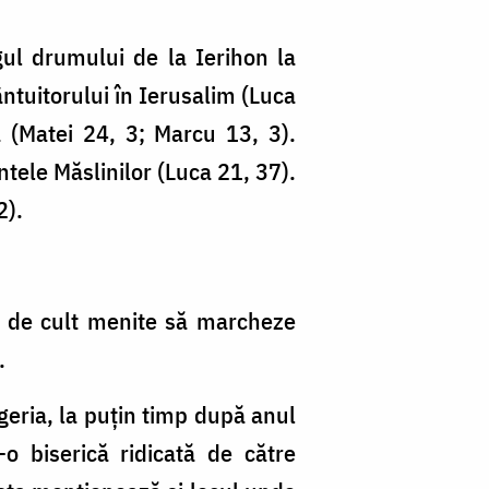
gul drumului de la Ierihon la
ântuitorului în Ierusalim (Luca
ă (Matei 24, 3; Marcu 13, 3).
tele Măslinilor (Luca 21, 37).
2).
i de cult menite să marcheze
.
geria, la puţin timp după anul
-o biserică ridicată de către