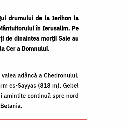
gul drumului de la Ierihon la
Mântuitorului în Ierusalim. Pe
ţi de dinaintea morţii Sale au
 la Cer a Domnului.
de valea adâncă a Chedronului,
 Karm es-Sayyas (818 m), Gebel
mi amintite continuă spre nord
 Betania.