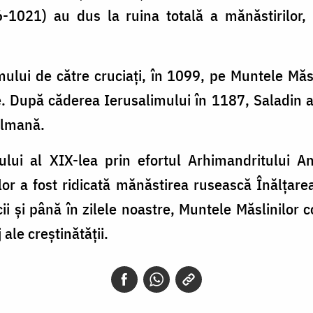
-1021) au dus la ruina totală a mănăstirilor, 
mului de către cruciaţi, în 1099, pe Muntele Măs
. După căderea Ierusalimului în 1187, Saladin 
ulmană.
lui al XIX-lea prin efortul Arhimandritului 
lor a fost ridicată mănăstirea rusească Înălţar
ii şi până în zilele noastre, Muntele Măslinilor 
ale creştinătăţii.