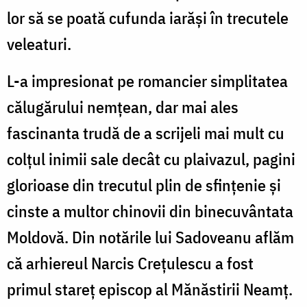
lor să se poată cufunda iarăși în trecutele
veleaturi.
L-a impresionat pe romancier simplitatea
călugărului nemțean, dar mai ales
fascinanta trudă de a scrijeli mai mult cu
colțul inimii sale decât cu plaivazul, pagini
glorioase din trecutul plin de sfințenie și
cinste a multor chinovii din binecuvântata
Moldovă. Din notările lui Sadoveanu aflăm
că arhiereul Narcis Crețulescu a fost
primul stareț episcop al Mănăstirii Neamț.