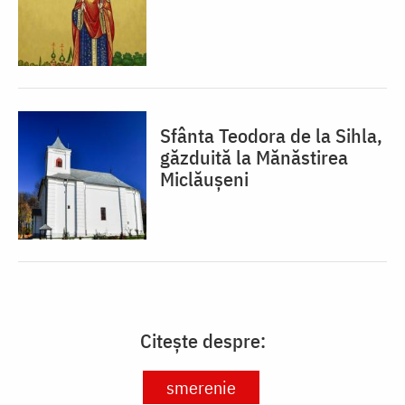
Sfânta Teodora de la Sihla,
găzduită la Mănăstirea
Miclăușeni
Citește despre:
smerenie