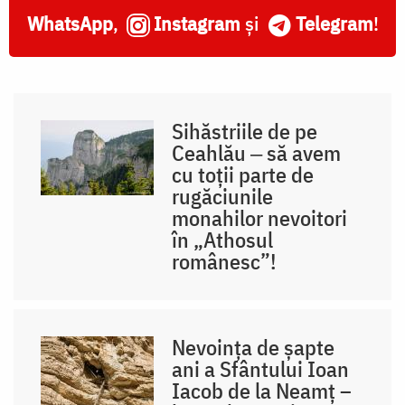
WhatsApp
,
Instagram
și
Telegram
!
Sihăstriile de pe
Ceahlău ‒ să avem
cu toții parte de
rugăciunile
monahilor nevoitori
în „Athosul
românesc”!
Nevoința de șapte
ani a Sfântului Ioan
Iacob de la Neamț –