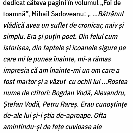
dedicat câteva pagini în volumul „Foi de
toamnă”, Mihail Sadoveanu: „ …
Bătrânul
vlădică avea un suflet de cronicar, naiv și
simplu. Era și puțin poet. Din felul cum
istorisea, din faptele și icoanele sigure pe
care mi le punea înainte, mi-a rămas
impresia că am înainte-mi un om care a
fost martor și a văzut cu ochii lui ...Rostea
nume de ctitori: Bogdan Vodă, Alexandru,
Ștefan Vodă, Petru Rareș. Erau cunoștințe
de-ale lui și-i știa de-aproape. Ofta
amintindu-și de fețe cuvioase ale