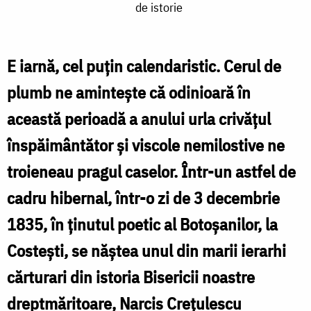
de istorie
Narcis
Crețulescu,
un
E iarnă, cel puțin calendaristic. Cerul de
monah
plumb ne amintește că odinioară în
smerit
această perioadă a anului urla crivățul
și
înspăimântător și viscole nemilostive ne
iubitor
troieneau pragul caselor. Într-un astfel de
de
cadru hibernal, într-o zi de 3 decembrie
istorie
1835, în ținutul poetic al Botoșanilor, la
Costești, se năștea unul din marii ierarhi
cărturari din istoria Bisericii noastre
dreptmăritoare, Narcis Crețulescu