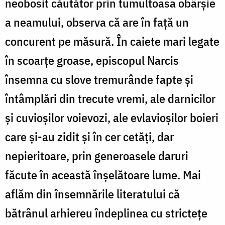
neobosit căutător prin tumultoasa obârșie
a neamului, observa că are în față un
concurent pe măsură. În caiete mari legate
în scoarțe groase, episcopul Narcis
însemna cu slove tremurânde fapte și
întâmplări din trecute vremi, ale darnicilor
și cuvioșilor voievozi, ale evlavioșilor boieri
care și-au zidit și în cer cetăți, dar
nepieritoare, prin generoasele daruri
făcute în această înșelătoare lume. Mai
aflăm din însemnările literatului că
bătrânul arhiereu îndeplinea cu strictețe