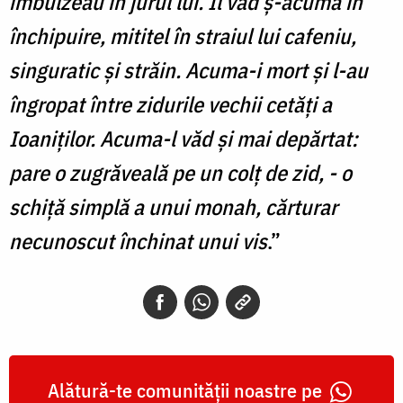
îmbulzeau în jurul lui. Îl văd ș-acuma în
închipuire, mititel în straiul lui cafeniu,
singuratic și străin. Acuma-i mort și l-au
îngropat între zidurile vechii cetăți a
Ioaniților. Acuma-l văd și mai depărtat:
pare o zugrăveală pe un colț de zid, - o
schiță simplă a unui monah, cărturar
necunoscut închinat unui vis
.”
Alătură-te comunității noastre pe