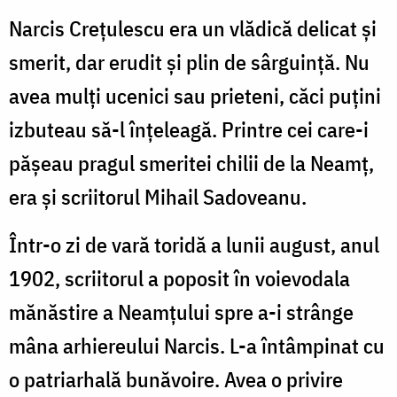
Narcis Crețulescu era un vlădică delicat și
smerit, dar erudit și plin de sârguință. Nu
avea mulți ucenici sau prieteni, căci puțini
izbuteau să-l înțeleagă. Printre cei care-i
pășeau pragul smeritei chilii de la Neamț,
era și scriitorul Mihail Sadoveanu.
Într-o zi de vară toridă a lunii august, anul
1902, scriitorul a poposit în voievodala
mănăstire a Neamțului spre a-i strânge
mâna arhiereului Narcis. L-a întâmpinat cu
o patriarhală bunăvoire. Avea o privire