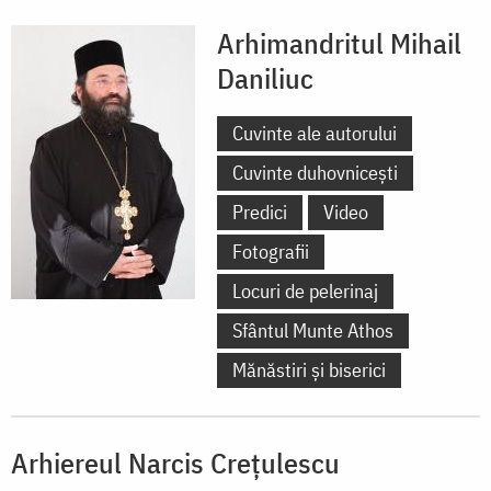
Arhimandritul Mihail
Daniliuc
Cuvinte ale autorului
Cuvinte duhovnicești
Predici
Video
Fotografii
Locuri de pelerinaj
Sfântul Munte Athos
Mănăstiri și biserici
Arhiereul Narcis Creţulescu