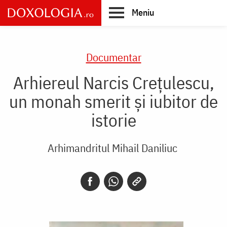
Skip
Meniu
to
main
Main
content
navigation
Documentar
Arhiereul Narcis Crețulescu,
un monah smerit și iubitor de
istorie
Arhimandritul Mihail Daniliuc