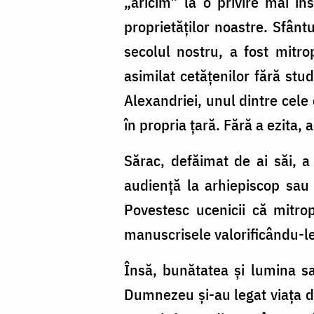
„aricim” la o privire mai in
proprietăților noastre. Sfânt
secolul nostru, a fost mitro
asimilat cetățenilor fără stud
Alexandriei, unul dintre cele 
în propria țară. Fără a ezita, 
Sărac, defăimat de ai săi, a
audiență la arhiepiscop sau 
Povestesc ucenicii că mitrop
manuscrisele valorificându-le
Însă, bunătatea și lumina s
Dumnezeu și-au legat viața de 