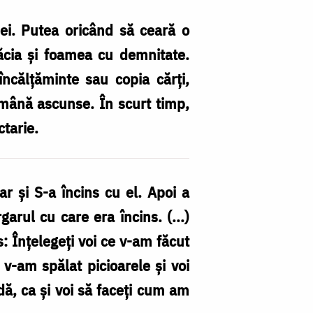
nei. Putea oricând să ceară o
răcia și foamea cu demnitate.
încălțăminte sau copia cărți,
ămână ascunse. În scurt timp,
ctarie.
r și S-a încins cu el. Apoi a
garul cu care era încins. (...)
s: Înțelegeți voi ce v-am făcut
v-am spălat picioarele și voi
ldă, ca și voi să faceți cum am