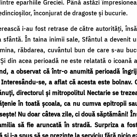
intre eparhiile Greciei. Până astăzi împresione
edincioșilor, înconjurat de dragoste și bucurie.
ierească i-au fost retrase de către autorități, î
 sfântă. În taina inimii sale, Sfântul a devenit u
mina, răbdarea, cuvântul bun de care s-au bucu
i din acea perioadă ne este relatată o icoană a
fiind, a observat că într-o anumită perioadă îngri
e. Interesându-se, a aflat că acesta este bolnav. 
ănuți, directorul și mitropolitul Nectarie se trez
ățenie în toată școala, ca nu cumva epitropii sau 
sește! Nu doar câteva zile, ci două săptămâni! În
amilia să fie aruncată în stradă. Surpriza a fost
 și i-a spus să se prezinte la serviciu fără nicio ez