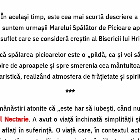
i. În același timp, este cea mai scurtă descriere 
 suntem urmașii Marelui Spălător de Picioare apo
 suflet care se consideră creștin al Bisericii lui 
ă spălarea picioarelor este o „pildă, ca și voi 
bire de aproapele și spre smerenia cea mântuitoar
istică, realizând atmosfera de frățietate și spirit
***
ănăstiri atonite că „este har să iubești, când nu
l Nectarie
. A avut o viață închinată simplității 
 aflați în suferință. O viață care, în contextul a