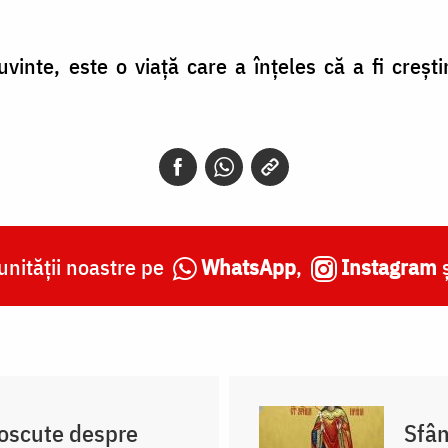
uvinte, este o viață care a înțeles că a fi creșt
nității noastre pe
WhatsApp
,
Instagram
noscute despre
Sfân