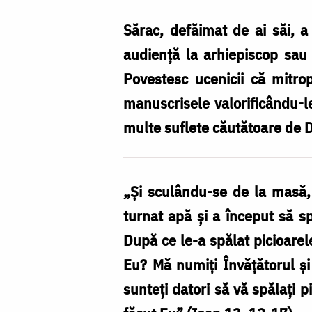
Sfântul
simplității
Sărac, defăimat de ai săi, a
și
audiență la arhiepiscop sau 
al
Povestesc ucenicii că mitrop
smereniei
manuscrisele valorificându-l
/
multe suflete căutătoare de D
Foto:
Oana
„Și sculându-se de la masă, 
Nechifor
turnat apă și a început să spe
După ce le-a spălat picioarele
Eu? Mă numiți Învățătorul și
sunteți datori să vă spălați p