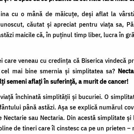
ina cu o mână de măicuțe, deși aflat la vârs
unoscut, căutat și apreciat pentru viața sa, Păr
tăzi maicile că, în puținul timp liber, lucra în gr
 care veneau cu credința că Biserica vindecă pr
d cel mai bine smernia și simplitatea sa?
Necta
i semeni aflați în suferință, a murit de cancer!
viață închinată simplității și bucuriei. O simpli
ântului până astăzi. Așa se explică numărul covâ
Nectarie sau Nectaria. Din acestă simplitate și b
line de tineri care îl cinstesc ca pe un prieten 