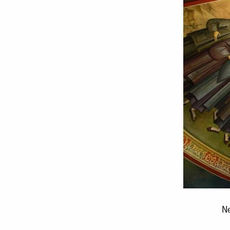
Nectarie
Ne
sau