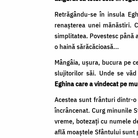
Retrăgându-se în insula Egh
renașterea unei mănăstiri. C
simplitatea. Povestesc până as
o haină sărăcăcioasă...
Mângâia, ușura, bucura pe cei
slujitorilor săi. Unde se vă
Eghina care a vindecat pe mulț
Acestea sunt frânturi dintr-o 
încrâncenat. Curg minunile Sf
vreme, botezați cu numele de 
află moaștele Sfântului sunt p