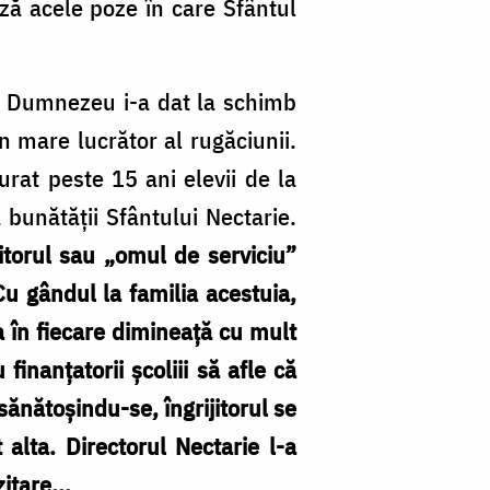
ază acele poze în care Sfântul
nsă Dumnezeu i-a dat la schimb
n mare lucrător al rugăciunii.
rat peste 15 ani elevii de la
 bunătății Sfântului Nectarie.
jitorul sau „omul de serviciu”
Cu gândul la familia acestuia,
ea în fiecare dimineață cu mult
finanțatorii școliii să afle că
sănătoșindu-se, îngrijitorul se
 alta. Directorul Nectarie l-a
itare...