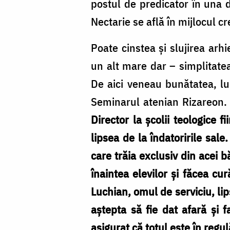
postul de predicator în una d
Nectarie se află în mijlocul cr
Poate cinstea și slujirea arh
un alt mare dar – simplitatea
De aici veneau bunătatea, lu
Seminarul atenian Rizareon. Ș
Director la școlii teologice 
lipsea de la îndatoririle sal
care trăia exclusiv din acei b
înaintea elevilor și făcea cur
Luchian, omul de serviciu, lip
aștepta să fie dat afară și f
asigurat că totul este în regulă