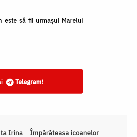
in este să fii urmașul Marelui
și
Telegram
!
ta Irina – Împărăteasa icoanelor