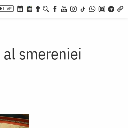
LIVE
08
i al smereniei