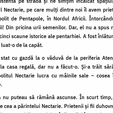
sistentă pe stradă și ne simțim încălcat spațiul
ul Nectarie, pe care mulți dintre noi îl avem prie
polit de Pentapole, în Nordul Africii. Întorcând
ii! Din pricina urii semenilor. Dar, el nu a spus
cinci scaune istorice ale pentarhiei. A fost înlătu
a luat-o de la capăt.
 stat cu gazdă la o văduvă de la periferia Ate
la casa regală, dar nu a făcut-o. Și-a trăit să
olitul Nectarie lucra cu mâinile sale – cosea 
.
a nu puteau să rămână ascunse. În scurt timp,
cea a părintelui Nectarie. Prietenii și fii duhov