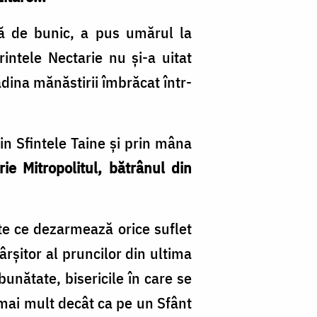
tă de bunic, a pus umărul la
intele Nectarie nu și-a uitat
ădina mănăstirii îmbrăcat într-
in Sfintele Taine și prin mâna
rie Mitropolitul, bătrânul din
tate ce dezarmează orice suflet
rșitor al pruncilor din ultima
unătate, bisericile în care se
– mai mult decât ca pe un Sfânt