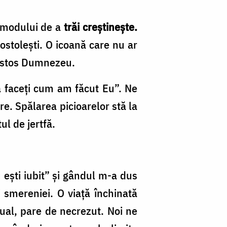
a modului de a
trăi creștinește.
stolești. O icoană care nu ar
Hristos Dumnezeu.
să faceți cum am făcut Eu”. Ne
e. Spălarea picioarelor stă la
ul de jertfă.
 ești iubit” și gândul m-a dus
și smereniei. O viață închinată
ctual, pare de necrezut. Noi ne