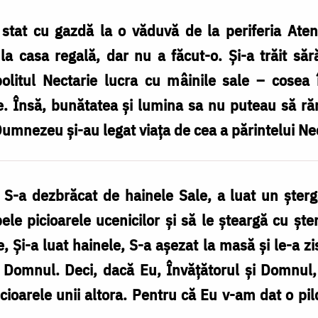
 stat cu gazdă la o văduvă de la periferia Ate
la casa regală, dar nu a făcut-o. Și-a trăit să
olitul Nectarie lucra cu mâinile sale – cosea 
e. Însă, bunătatea și lumina sa nu puteau să r
umnezeu și-au legat viața de cea a părintelui Ne
S-a dezbrăcat de hainele Sale, a luat un șterga
le picioarele ucenicilor și să le șteargă cu șter
, Și-a luat hainele, S-a așezat la masă și le-a zi
 Domnul. Deci, dacă Eu, Învățătorul și Domnul, 
icioarele unii altora. Pentru că Eu v-am dat o pi