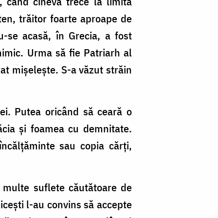
, când cineva trece la limita
ten, trăitor foarte aproape de
u-se acasă, în Grecia, a fost
 nimic. Urma să fie Patriarh al
rat mișelește. S-a văzut străin
nei. Putea oricând să ceară o
răcia și foamea cu demnitate.
încălțăminte sau copia cărți,
 multe suflete căutătoare de
nicești l-au convins să accepte