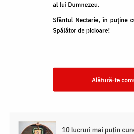
al lui Dumnezeu.
Sfântul Nectarie, în puține c
Spălător de picioare!
Alătură-te comu
10 lucruri mai puțin cu