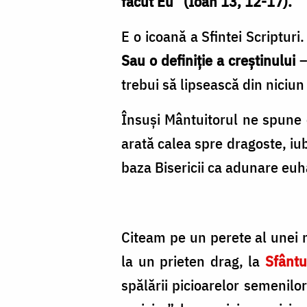
făcut Eu” (Ioan 13, 12-17).
E o icoană a Sfintei Scriptur
Sau o definiție a creștinului
–
trebui să lipsească din niciun
Însuși Mântuitorul ne spune c
arată calea spre dragoste, iu
baza Bisericii ca adunare euhar
Citeam pe un perete al unei m
la un prieten drag, la
Sfântu
spălării picioarelor semenilor